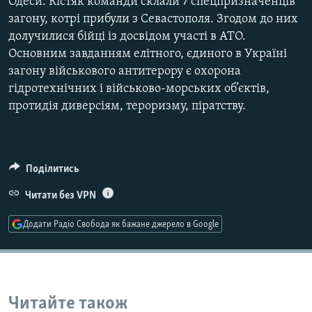
Одеси. Кістяк команди склали 7 спецпризначенців
Усі сайти RFE/RL
загону, котрі прибули з Севастополя. Згодом до них
долучилися бійці із досвідом участі в АТО.
Основним завданням елітного, єдиного в Україні
загону військового антитерору є охорона
гідротехнічних і військово-морських об’єктів,
протидія диверсіям, тероризму, піратству.
Поділитись
Читати без VPN
Додати Радіо Свобода як бажане джерело в Google
Читайте також