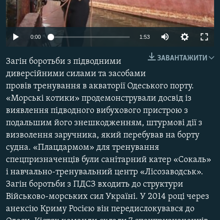
МУЛЬТИМЕДІА
ФОТО
0:00
1:53
СПЕЦПРОЄКТИ
ЗАВАНТАЖИТИ
Загін боротьби з підводними
ПОДКАСТИ
диверсійними силами та засобами
провів тренування в акваторії Одеського порту.
КРИМ РЕАЛІЇ
«Морські котики» продемонстрували досвід із
РУС
виявлення підводного вибухового пристрою з
УКР
подальшим його знешкодженням, штурмові дії з
визволення заручника, який перебував на борту
КТАТ
судна. «Плацдармом» для тренування
спецпризначенців були санітарний катер «Сокаль»
ДОЛУЧАЙСЯ!
і навчально-тренувальний центр «Лісозаводськ».
Загін боротьби з ПДСЗ входить до структури
Військово-морських сил Україні. У 2014 році через
анексію Криму Росією він передислокувався до