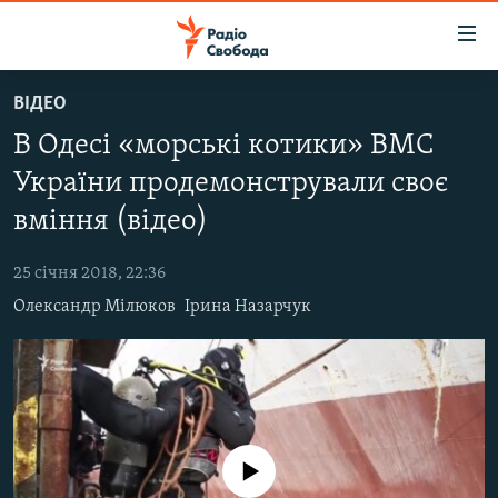
Доступність
посилання
Перейти
ВІДЕО
до
РАДІО СВОБОДА – 70 РОКІВ
В Одесі «морські котики» ВМС
основного
ВСЕ ЗА ДОБУ
матеріалу
України продемонстрували своє
СТАТТІ
Перейти
вміння (відео)
до
ВІЙНА
ПОЛІТИКА
основної
25 січня 2018, 22:36
РОСІЙСЬКА «ФІЛЬТРАЦІЯ»
ЕКОНОМІКА
навігації
Олександр Мілюков
Ірина Назарчук
Перейти
ДОНБАС.РЕАЛІЇ
СУСПІЛЬСТВО
до
КРИМ.РЕАЛІЇ
КУЛЬТУРА
пошуку
ТИ ЯК?
СПОРТ
СХЕМИ
УКРАЇНА
No media source currently available
КИТАЙ.ВИКЛИКИ
СВІТ