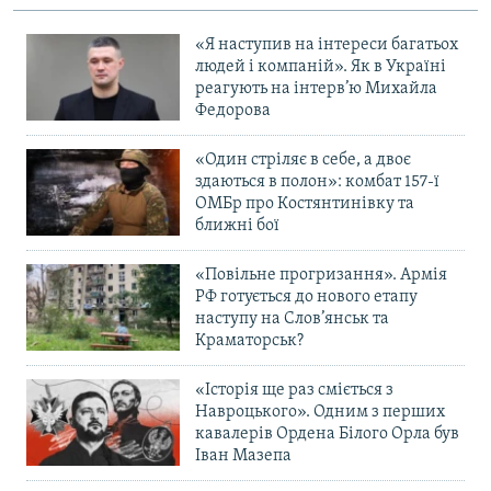
«Я наступив на інтереси багатьох
людей і компаній». Як в Україні
реагують на інтерв’ю Михайла
Федорова
«Один стріляє в себе, а двоє
здаються в полон»: комбат 157-ї
ОМБр про Костянтинівку та
ближні бої
«Повільне прогризання». Армія
РФ готується до нового етапу
наступу на Слов’янськ та
Краматорськ?
«Історія ще раз сміється з
Навроцького». Одним з перших
кавалерів Ордена Білого Орла був
Іван Мазепа