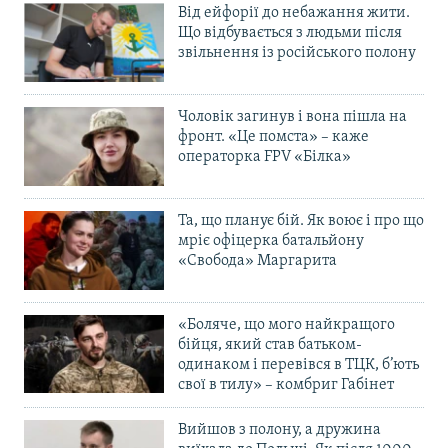
Від ейфорії до небажання жити.
Що відбувається з людьми після
звільнення із російського полону
Чоловік загинув і вона пішла на
фронт. «Це помста» – каже
операторка FPV «Білка»
Та, що планує бій. Як воює і про що
мріє офіцерка батальйону
«Свобода» Маргарита
«Боляче, що мого найкращого
бійця, який став батьком-
одинаком і перевівся в ТЦК, б’ють
свої в тилу» – комбриг Габінет
Вийшов з полону, а дружина