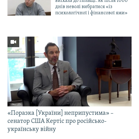
виїхала до Польщі. Як після 1000
днів неволі вибратися «із
психологічної і фінансової ями»
«Поразка [України] неприпустима» –
сенатор США Кертіс про російсько-
українську війну