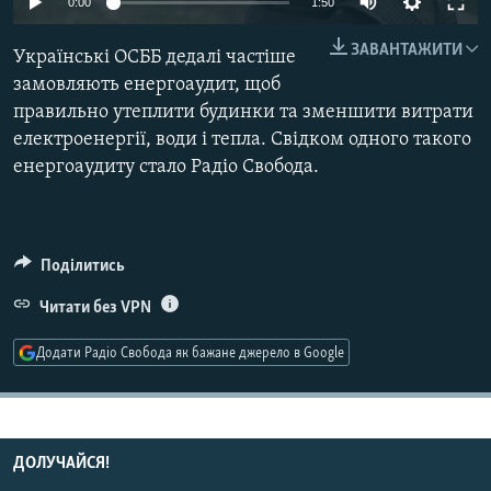
0:00
1:50
МУЛЬТИМЕДІА
ЗАВАНТАЖИТИ
Українські ОСББ дедалі частіше
ФОТО
замовляють енергоаудит, щоб
СПЕЦПРОЄКТИ
правильно утеплити будинки та зменшити витрати
ПОДКАСТИ
електроенергії, води і тепла. Свідком одного такого
енергоаудиту стало Радіо Свобода.
КРИМ РЕАЛІЇ
РУС
УКР
Поділитись
КТАТ
Читати без VPN
Додати Радіо Свобода як бажане джерело в Google
ДОЛУЧАЙСЯ!
ДОЛУЧАЙСЯ!