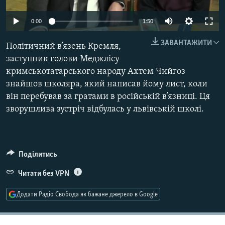
МУЛЬТИМЕДІА
0:00
1:50
ФОТО
ЗАВАНТАЖИТИ
СПЕЦПРОЄКТИ
Політичний в’язень Кремля,
заступник голови Меджлісу
ПОДКАСТИ
кримськотатарського народу Ахтем Чийгоз
знайшов школяра, який написав йому лист, коли
КРИМ РЕАЛІЇ
він перебував за гратами в російській в’язниці. Ця
РУС
зворушлива зустріч відбулась у львівській школі.
УКР
КТАТ
Поділитись
ДОЛУЧАЙСЯ!
Читати без VPN
Додати Радіо Свобода як бажане джерело в Google