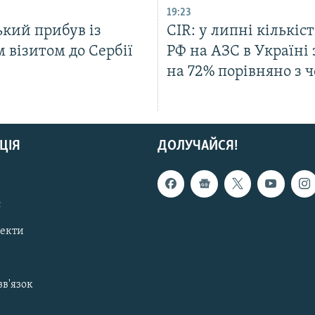
19:23
ький прибув із
CIR: у липні кількіст
 візитом до Сербії
РФ на АЗС в Україні 
на 72% порівняно з 
ЦІЯ
ДОЛУЧАЙСЯ!
с
пекти
зв'язок