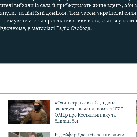
ителі виїхали із села й приїжджають лише вдень, аби з
янути, чи цілі їхні домівки. Тим часом українські сили
стримувати атаки противника. Яке воно, життя у кол
івденному, у матеріалі Радіо Свобода.
«Один стріляє в себе, а двоє
здаються в полон»: комбат 157-ї
ОМБр про Костянтинівку та
ближні бої
Від ейфорії до небажання жити.