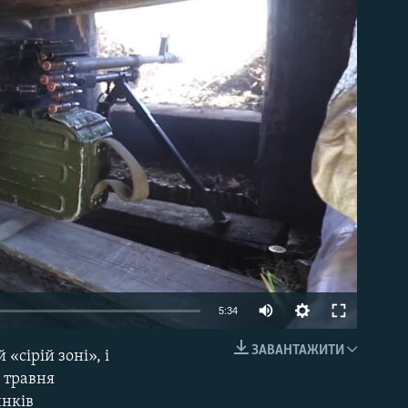
able
5:34
ЗАВАНТАЖИТИ
«сірій зоні», і
EMBED
 травня
инків