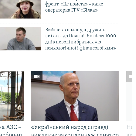
фронт. «Це помста» – каже
операторка FPV «Білка»
Вийшов з полону, а дружина
виїхала до Польщі. Як після 1000
днів неволі вибратися «із
психологічної і фінансової ями»
на АЗС –
«Український народ справді
Нов
мобільні
викликає захоплення»: сенатор
виж