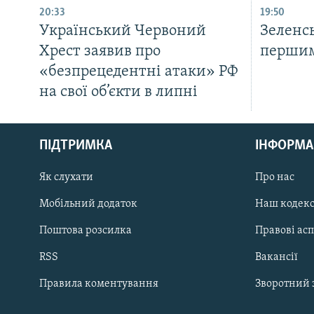
20:33
19:50
Український Червоний
Зеленс
Хрест заявив про
першим
«безпрецедентні атаки» РФ
на свої об’єкти в липні
КРИМ РЕАЛІЇ
РУС
ПІДТРИМКА
ІНФОРМА
УКР
КТАТ
Як слухати
Про нас
Мобільний додаток
Наш кодек
ДОЛУЧАЙСЯ!
Поштова розсилка
Правові ас
RSS
Вакансії
Правила коментування
Зворотний 
Усі сайти RFE/RL