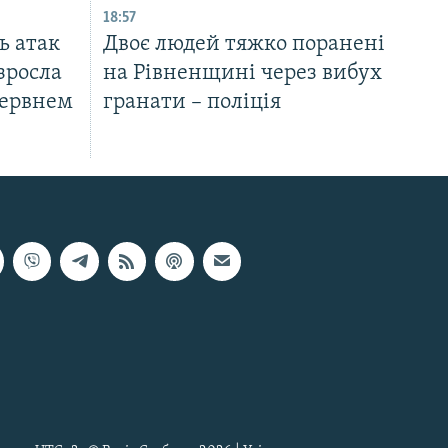
18:57
ь атак
Двоє людей тяжко поранені
зросла
на Рівненщині через вибух
червнем
гранати – поліція