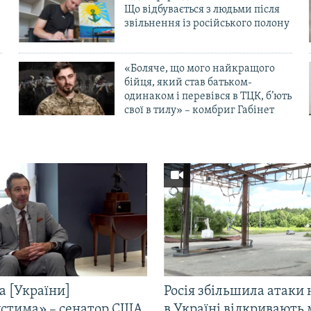
Що відбувається з людьми після
в
звільнення із російського полону
«Боляче, що мого найкращого
бійця, який став батьком-
одинаком і перевівся в ТЦК, б’ють
свої в тилу» – комбриг Габінет
а [України]
Росія збільшила атаки 
стима» – сенатор США
в Україні відкривають 