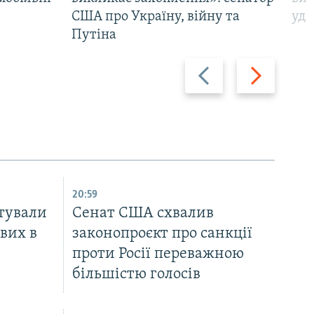
США про Україну, війну та
уда
Путіна
Назад
Вперед
20:59
тували
Cенат США схвалив
вих в
законопроєкт про санкції
проти Росії переважною
більшістю голосів