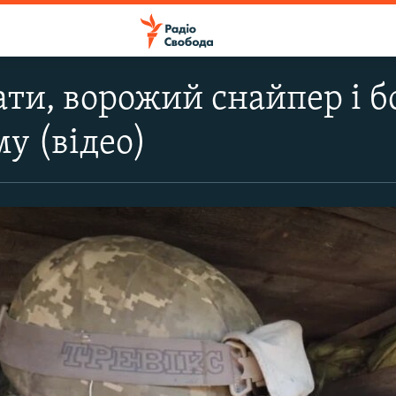
ати, ворожий снайпер і б
у (відео)