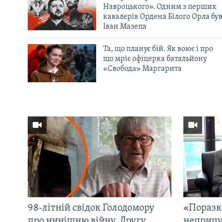
Навроцького». Одним з перших
кавалерів Ордена Білого Орла бу
Іван Мазепа
Та, що планує бій. Як воює і про
що мріє офіцерка батальйону
«Свобода» Маргарита
98-літній свідок Голодомору
«Поразк
про нинішню війну, Другу
неприпу