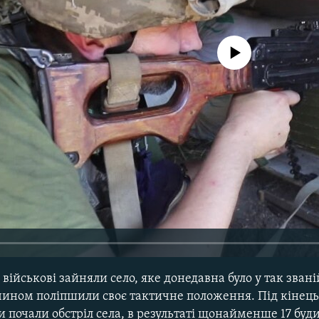
No media source currently avail
ійськові зайняли село, яке донедавна було у так званій 
чином поліпшили своє тактичне положення. Під кінець
ли почали обстріл села, в результаті щонайменше 17 буд