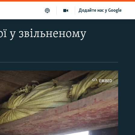
Додайте нас у Google
ої у звільненому
EMBED