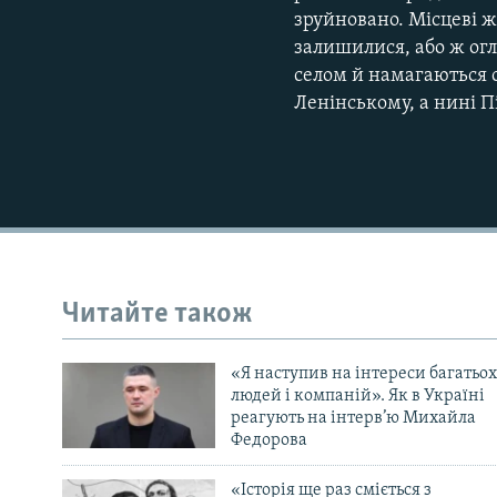
зруйновано. Місцеві ж
залишилися, або ж огл
селом й намагаються 
Ленінському, а нині П
Читайте також
«Я наступив на інтереси багатьох
людей і компаній». Як в Україні
реагують на інтерв’ю Михайла
Федорова
«Історія ще раз сміється з