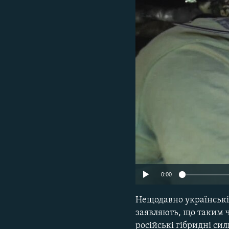
МУЛЬТИМЕДІА
ФОТО
СПЕЦПРОЄКТИ
ПОДКАСТИ
0:00
Нещодавно українські в
заявляють, що таким 
російські гібридні си