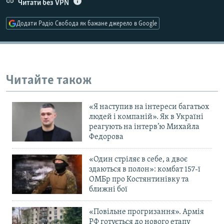
Читати без VPN
Усі сайти RFE/RL
Додати Радіо Свобода як бажане джерело в Google
Читайте також
«Я наступив на інтереси багатьох
людей і компаній». Як в Україні
реагують на інтерв’ю Михайла
Федорова
«Один стріляє в себе, а двоє
здаються в полон»: комбат 157-ї
ОМБр про Костянтинівку та
ближні бої
«Повільне прогризання». Армія
РФ готується до нового етапу