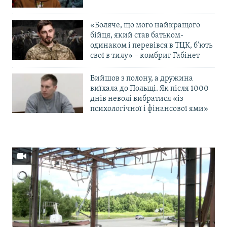
«Боляче, що мого найкращого
бійця, який став батьком-
одинаком і перевівся в ТЦК, б’ють
свої в тилу» – комбриг Габінет
Вийшов з полону, а дружина
виїхала до Польщі. Як після 1000
днів неволі вибратися «із
психологічної і фінансової ями»