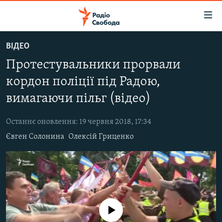
Доступність
посилання
Перейти
ВІДЕО
до
РАДІО СВОБОДА – 70 РОКІВ
Протестувальники прорвали
основного
ВСЕ ЗА ДОБУ
матеріалу
кордон поліції під Радою,
СТАТТІ
Перейти
вимагаючи пільг (відео)
до
ВІЙНА
ПОЛІТИКА
основної
Останнє оновлення: 19 червня 2018, 17:34
РОСІЙСЬКА «ФІЛЬТРАЦІЯ»
ЕКОНОМІКА
навігації
Євген Солонина
Олексій Гриценко
Перейти
ДОНБАС.РЕАЛІЇ
СУСПІЛЬСТВО
до
КРИМ.РЕАЛІЇ
КУЛЬТУРА
пошуку
ТИ ЯК?
СПОРТ
СХЕМИ
УКРАЇНА
No media source currently available
КИТАЙ.ВИКЛИКИ
СВІТ