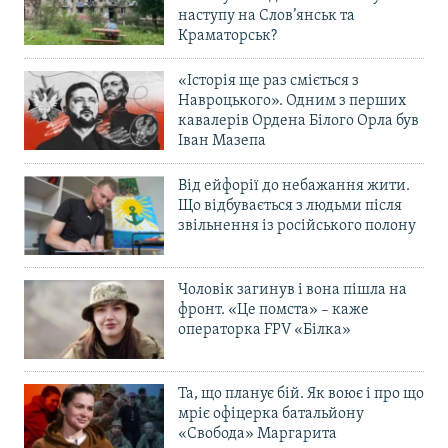
наступу на Слов’янськ та
Краматорськ?
«Історія ще раз сміється з
Навроцького». Одним з перших
кавалерів Ордена Білого Орла був
Іван Мазепа
Від ейфорії до небажання жити.
Що відбувається з людьми після
звільнення із російського полону
Чоловік загинув і вона пішла на
фронт. «Це помста» – каже
операторка FPV «Білка»
Та, що планує бій. Як воює і про що
мріє офіцерка батальйону
«Свобода» Маргарита