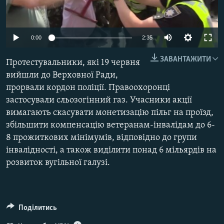
МУЛЬТИМЕДІА
ФОТО
0:00
2:35
СПЕЦПРОЄКТИ
ЗАВАНТАЖИТИ
Протестувальники, які 19 червня
ПОДКАСТИ
вийшли до Верховної Ради,
прорвали кордон поліції. Правоохоронці
КРИМ РЕАЛІЇ
застосували сльозогінний газ. Учасники акції
РУС
вимагають скасувати монетизацію пільг на проїзд,
УКР
збільшити компенсацію ветеранам-інвалідам до 6-
8 прожиткових мінімумів, відповідно до групи
КТАТ
інвалідності, а також виділити понад 6 мільярдів на
розвиток вугільної галузі.
ДОЛУЧАЙСЯ!
Поділитись