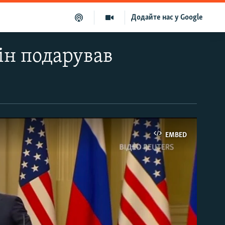
Додайте нас у Google
тін подарував
EMBED