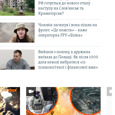
РФ готується до нового етапу
наступу на Слов’янськ та
Краматорськ?
Чоловік загинув і вона пішла на
фронт. «Це помста» – каже
операторка FPV «Білка»
Вийшов з полону, а дружина
виїхала до Польщі. Як після 1000
днів неволі вибратися «із
психологічної і фінансової ями»