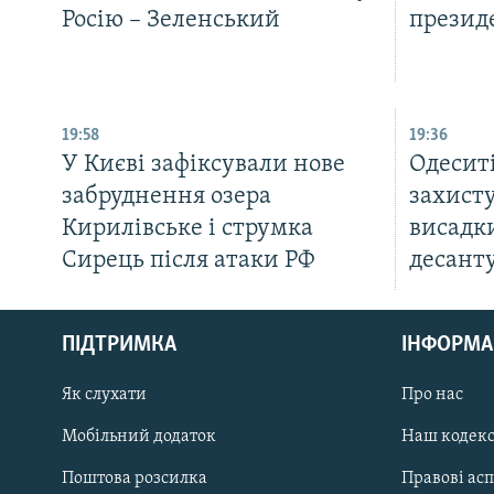
Росію – Зеленський
презид
19:58
19:36
У Києві зафіксували нове
Одеситі
забруднення озера
захисту
Кирилівське і струмка
висадки
Сирець після атаки РФ
десант
КРИМ РЕАЛІЇ
РУС
ПІДТРИМКА
ІНФОРМА
УКР
КТАТ
Як слухати
Про нас
Мобільний додаток
Наш кодек
ДОЛУЧАЙСЯ!
Поштова розсилка
Правові ас