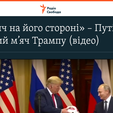
яч на його стороні» – Пу
й м’яч Трампу (відео)