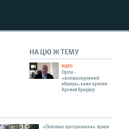
НА ЦЮ Ж ТЕМУ
ВІДЕО
Путін –
«холоднокровний
вбивця», каже критик
Кремля Браудер
«Повільне прогризання». Армія