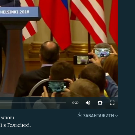
able
0:32
ЗАВАНТАЖИТИ
ампові
EMBED
 в Гельсінкі.