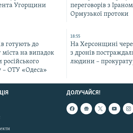
ента Угорщини
переговорів з Ірано
Ормузької протоки
18:55
в готують до
На Херсонщині чере
 міста на випадок
з дронів постраждал
 російського
людини – прокурату
у – ОТУ «Одеса»
ЦІЯ
ДОЛУЧАЙСЯ!
с
пекти