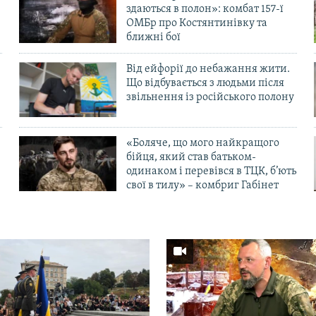
здаються в полон»: комбат 157-ї
ОМБр про Костянтинівку та
ближні бої
Від ейфорії до небажання жити.
Що відбувається з людьми після
в
звільнення із російського полону
«Боляче, що мого найкращого
бійця, який став батьком-
одинаком і перевівся в ТЦК, б’ють
свої в тилу» – комбриг Габінет