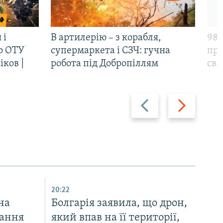
 і
В артилерію – з корабля,
98-
р ОТУ
супермаркета і СЗЧ: гучна
про
іков |
робота під Добропіллям
сві
Назад
Вперед
20:22
на
Болгарія заявила, що дрон,
вання
який впав на її території,