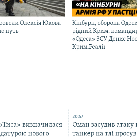
ровели Олексія Юкова
Кінбурн, оборона Одеси
ню путь
рідний Крим: команди
«Одеса» ЗСУ Денис Нос
Крим.Реалії
20:57
 «Тиса» визначилася
Оман засудив атаку 
идатурою нового
танкер на тлі просу