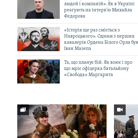
людей і компаній». Як в Україні
реагують на інтерв’ю Михайла
Федорова
«Історія ще раз сміється з
Навроцького». Одним з перших
кавалерів Ордена Білого Орла бу
Іван Мазепа
Та, що планує бій. Як воює і про
що мріє офіцерка батальйону
«Свобода» Маргарита