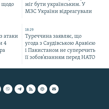
м щодо
міг бути українським. У
МЗС України відреагували
18:29
з атаки
Туреччина заявляє, що
и 4
угода з Саудівською Аравією
ра
і Пакистаном не суперечить
її зобов’язанням перед НАТО