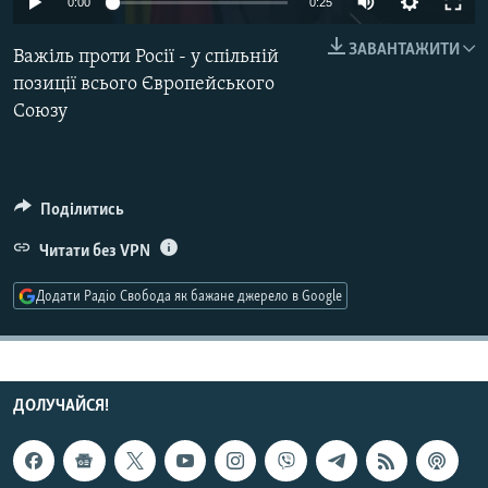
0:00
0:25
МУЛЬТИМЕДІА
ЗАВАНТАЖИТИ
Важіль проти Росії - у спільній
ФОТО
позиції всього Європейського
СПЕЦПРОЄКТИ
Союзу
ПОДКАСТИ
КРИМ РЕАЛІЇ
Поділитись
РУС
Читати без VPN
УКР
Додати Радіо Свобода як бажане джерело в Google
КТАТ
ДОЛУЧАЙСЯ!
ДОЛУЧАЙСЯ!