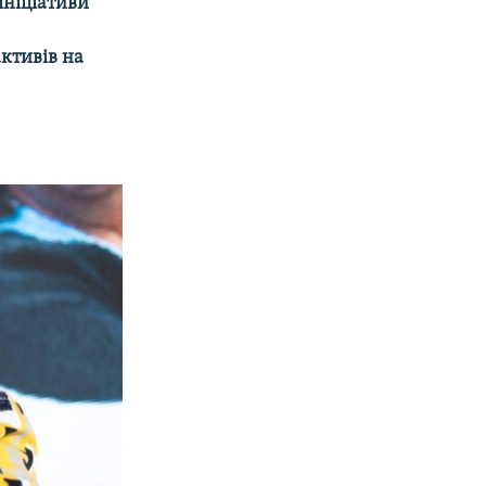
ініціативи
ктивів на