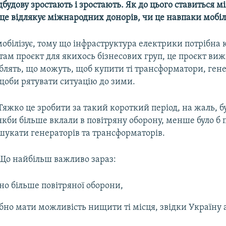
дбудову зростають і зростають. Як до цього ставиться 
 це відлякує міжнародних донорів, чи це навпаки мобілі
обілізує, тому що інфраструктура електрики потрібна 
там проєкт для якихось бізнесових груп, це проєкт виж
блять, що можуть, щоб купити ті трансформатори, гене
щоби рятувати ситуацію до зими.
Тяжко це зробити за такий короткий період, на жаль, б
якби більше вклали в повітряну оборону, менше було б 
шукати генераторів та трансформаторів.
Що найбільш важливо зараз:
но більше повітряної оборони,
ібно мати можливість нищити ті місця, звідки Україну 