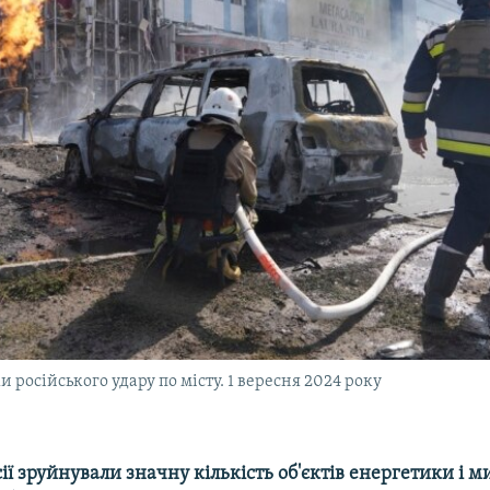
и російського удару по місту. 1 вересня 2024 року
ії зруйнували значну кількість об'єктів енергетики і м