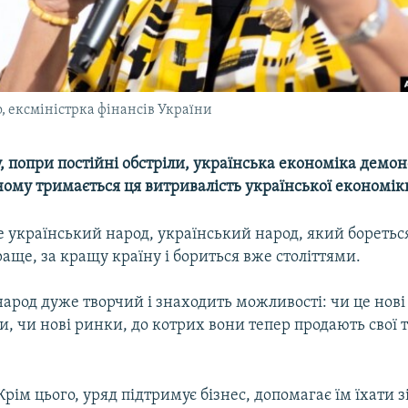
, ексміністрка фінансів України
, попри постійні обстріли, українська економіка демон
 чому тримається ця витривалість української економік
е український народ, український народ, який боретьс
раще, за кращу країну і бориться вже століттями.
арод дуже творчий і знаходить можливості: чи це нові 
и, чи нові ринки, до котрих вони тепер продають свої 
Крім цього, уряд підтримує бізнес, допомагає їм їхати зі