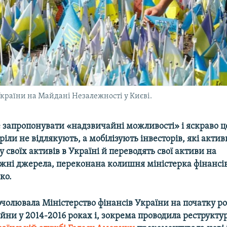
України на Майдані Незалежності у Києві.
 запропонувати «надзвичайні можливості» і яскраво ц
тріли не відлякують, а мобілізують інвесторів, які акт
у своїх активів в Україні й переводять свої активи на
жні джерела, переконана колишня міністерка фінансі
ко.
очолювала Міністерство фінансів України на початку ро
ійни у 2014-2016 роках і, зокрема проводила реструкту