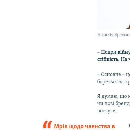
Наталія Яресько
–
Попри війну
стійкість. На
– Основне – ц
бореться за к
Я думаю, що н
чи нові бренд
послуги.
Мрія щодо членства в