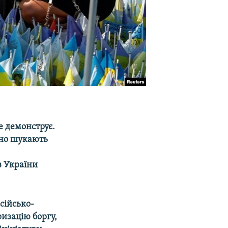
е демонструє.
ивно шукають
в України
сійсько-
ризацію боргу,