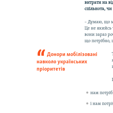
витрати на ві
спільнота, чи
– Думаю, що м
Це не якийсь 
вони зараз ро
що потрібно, 
Донори мобілізовані
навколо українських
пріоритетів
нам потріб
і нам потр