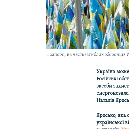
Прапорці на честь загиблих оборонців 
Україна може
Російські обс
засоби захист
енергонезале
Наталія Яресь
Яресько, яка 
української в