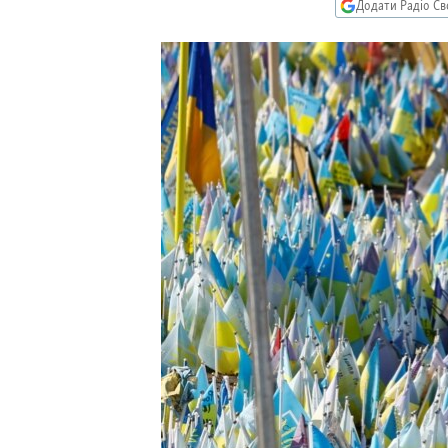
МУЛЬТИМЕДІА
Додати Радіо Св
ФОТО
СПЕЦПРОЄКТИ
ПОДКАСТИ