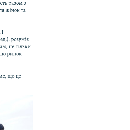
сть разом з
ля жінок та
 і
ед.), розуміє
им, не тільки
 що ринок
мо, що це