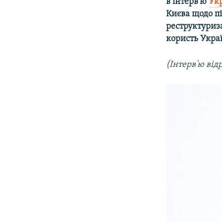
в інтерв'ю
Укр
Києва щодо п
реструктуриз
користь Укра
(Інтерв'ю від