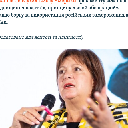
аїнській службі Голосу Америки
прокоментувала нові 
ідвищення податків, принципу «воюй або працюй»,
ацію боргу та використання російських заморожених а
їни.
редаговане для ясності та плинності)