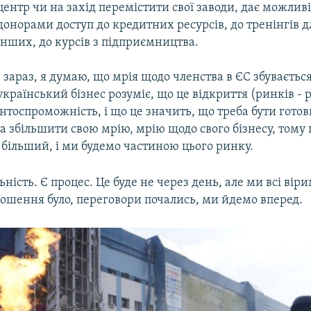
центр чи на захід перемістити свої заводи, дає можливі
донорами доступ до кредитних ресурсів, до тренінгів д
інших, до курсів з підприємництва.
І зараз, я думаю, що мрія щодо членства в ЄС збувається
український бізнес розуміє, що це відкриття (ринків - р
тоспроможність, і що це значить, що треба бути готов
а збільшити свою мрію, мрію щодо свого бізнесу, тому
 більший, і ми будемо частиною цього ринку.
ьність. Є процес. Це буде не через день, але ми всі віри
рошення було, переговори почались, ми йдемо вперед.