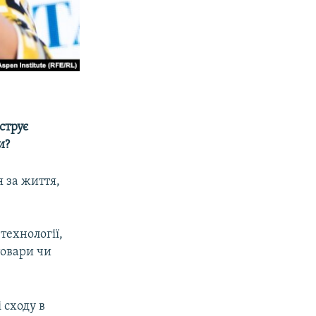
струє
и?
я за життя,
технології,
товари чи
 сходу в