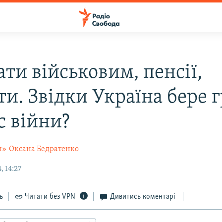
ти військовим, пенсії,
ти. Звідки Україна бере 
с війни?
и»
Оксана Бедратенко
, 14:27
ь
Читати без VPN
Дивитись коментарі