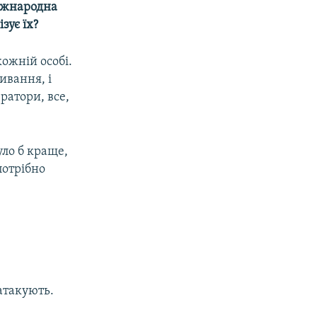
міжнародна
зує їх?
кожній особі.
ивання, і
ратори, все,
уло б краще,
потрібно
атакують.