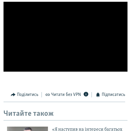
МУЛЬТИМЕДІА
ФОТО
СПЕЦПРОЄКТИ
ПОДКАСТИ
КРИМ РЕАЛІЇ
РУС
УКР
КТАТ
Поділитись
Читати без VPN
Підписатись
ДОЛУЧАЙСЯ!
Читайте також
«Я наступив на інтереси багатьох