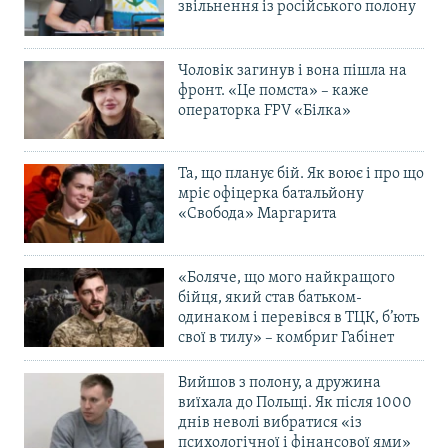
звільнення із російського полону
Чоловік загинув і вона пішла на
фронт. «Це помста» – каже
операторка FPV «Білка»
Та, що планує бій. Як воює і про що
мріє офіцерка батальйону
«Свобода» Маргарита
«Боляче, що мого найкращого
бійця, який став батьком-
одинаком і перевівся в ТЦК, б’ють
свої в тилу» – комбриг Габінет
Вийшов з полону, а дружина
виїхала до Польщі. Як після 1000
днів неволі вибратися «із
психологічної і фінансової ями»