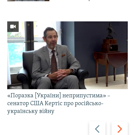
«Поразка [України] неприпустима» –
сенатор США Кертіс про російсько-
українську війну
Назад
Вперед