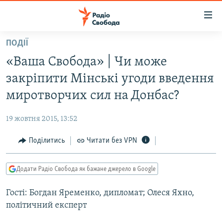
Доступність
посилання
Перейти
ПОДІЇ
до
РАДІО СВОБОДА – 70 РОКІВ
«Ваша Свобода» | Чи може
основного
ВСЕ ЗА ДОБУ
матеріалу
закріпити Мінські угоди введення
СТАТТІ
Перейти
миротворчих сил на Донбас?
до
ВІЙНА
ПОЛІТИКА
основної
19 жовтня 2015, 13:52
РОСІЙСЬКА «ФІЛЬТРАЦІЯ»
ЕКОНОМІКА
навігації
Перейти
Поділитись
Читати без VPN
ДОНБАС.РЕАЛІЇ
СУСПІЛЬСТВО
до
КРИМ.РЕАЛІЇ
КУЛЬТУРА
пошуку
Додати Радіо Свобода як бажане джерело в Google
ТИ ЯК?
СПОРТ
Гості: Богдан Яременко, дипломат; Олеся Яхно,
СХЕМИ
УКРАЇНА
політичний експерт
КИТАЙ.ВИКЛИКИ
СВІТ