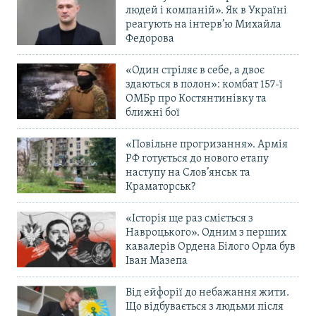
людей і компаній». Як в Україні
Усі сайти RFE/RL
реагують на інтерв’ю Михайла
Федорова
«Один стріляє в себе, а двоє
здаються в полон»: комбат 157-ї
ОМБр про Костянтинівку та
ближні бої
«Повільне прогризання». Армія
РФ готується до нового етапу
наступу на Слов’янськ та
Краматорськ?
«Історія ще раз сміється з
Навроцького». Одним з перших
кавалерів Ордена Білого Орла був
Іван Мазепа
Від ейфорії до небажання жити.
Що відбувається з людьми після