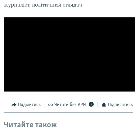
журналіст, політичний оглядач
КИТАЙ.ВИКЛИКИ
МУЛЬТИМЕДІА
ФОТО
СПЕЦПРОЄКТИ
ПОДКАСТИ
КРИМ РЕАЛІЇ
РУС
УКР
КТАТ
Поділитись
Читати без VPN
Підписатись
ДОЛУЧАЙСЯ!
Читайте також