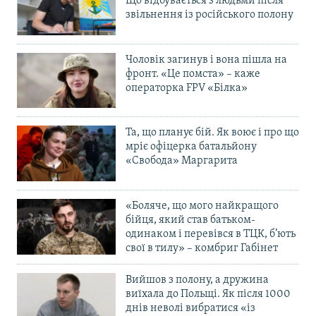
Що відбувається з людьми після
звільнення із російського полону
Чоловік загинув і вона пішла на
фронт. «Це помста» – каже
операторка FPV «Білка»
Та, що планує бій. Як воює і про що
мріє офіцерка батальйону
«Свобода» Маргарита
«Боляче, що мого найкращого
бійця, який став батьком-
одинаком і перевівся в ТЦК, б’ють
свої в тилу» – комбриг Габінет
Вийшов з полону, а дружина
виїхала до Польщі. Як після 1000
днів неволі вибратися «із