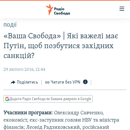
Доступність
посилання
Перейти
ПОДІЇ
до
РАДІО СВОБОДА – 70 РОКІВ
«Ваша Свобода» | Які важелі має
основного
ВСЕ ЗА ДОБУ
матеріалу
Путін, щоб позбутися західних
СТАТТІ
Перейти
санкцій?
до
ВІЙНА
ПОЛІТИКА
основної
29 лютого 2016, 12:44
РОСІЙСЬКА «ФІЛЬТРАЦІЯ»
ЕКОНОМІКА
навігації
Перейти
Поділитись
Читати без VPN
ДОНБАС.РЕАЛІЇ
СУСПІЛЬСТВО
до
КРИМ.РЕАЛІЇ
КУЛЬТУРА
пошуку
Додати Радіо Свобода як бажане джерело в Google
ТИ ЯК?
СПОРТ
Учасники програми:
Олександр Савченко,
СХЕМИ
УКРАЇНА
економіст, екс-заступник голови НБУ та міністра
ПРИАЗОВ’Я
СВІТ
фінансів; Леонід Радзиховський, російський