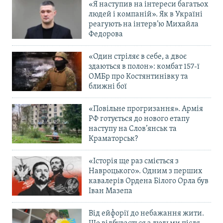
«Я наступив на інтереси багатьох
людей і компаній». Як в Україні
реагують на інтерв’ю Михайла
Усі сайти RFE/RL
Федорова
«Один стріляє в себе, а двоє
здаються в полон»: комбат 157-ї
ОМБр про Костянтинівку та
ближні бої
«Повільне прогризання». Армія
РФ готується до нового етапу
наступу на Слов’янськ та
Краматорськ?
«Історія ще раз сміється з
Навроцького». Одним з перших
кавалерів Ордена Білого Орла був
Іван Мазепа
Від ейфорії до небажання жити.