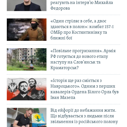
реагують на інтерв’ю Михайла
Усі сайти RFE/RL
Федорова
«Один стріляє в себе, а двоє
здаються в полон»: комбат 157-ї
ОМБр про Костянтинівку та
ближні бої
«Повільне прогризання». Армія
РФ готується до нового етапу
наступу на Слов’янськ та
Краматорськ?
«Історія ще раз сміється з
Навроцького». Одним з перших
кавалерів Ордена Білого Орла був
Іван Мазепа
Від ейфорії до небажання жити.
Що відбувається з людьми після
звільнення із російського полону