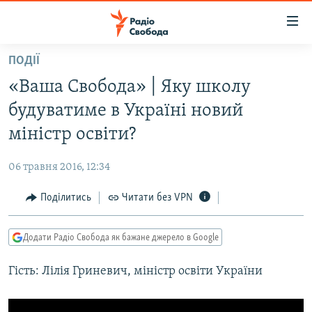
Доступність
посилання
Перейти
ПОДІЇ
до
РАДІО СВОБОДА – 70 РОКІВ
«Ваша Свобода» | Яку школу
основного
ВСЕ ЗА ДОБУ
матеріалу
будуватиме в Україні новий
СТАТТІ
Перейти
міністр освіти?
до
ВІЙНА
ПОЛІТИКА
основної
06 травня 2016, 12:34
РОСІЙСЬКА «ФІЛЬТРАЦІЯ»
ЕКОНОМІКА
навігації
Перейти
Поділитись
Читати без VPN
ДОНБАС.РЕАЛІЇ
СУСПІЛЬСТВО
до
КРИМ.РЕАЛІЇ
КУЛЬТУРА
пошуку
Додати Радіо Свобода як бажане джерело в Google
ТИ ЯК?
СПОРТ
Гість: Лілія Гриневич, міністр освіти України
СХЕМИ
УКРАЇНА
КИТАЙ.ВИКЛИКИ
СВІТ