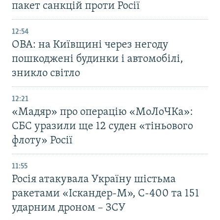
пакет санкцій проти Росії
12:54
ОВА: на Київщині через негоду
пошкоджені будинки і автомобілі,
зникло світло
12:21
«Мадяр» про операцію «МоЛоЧКа»:
СБС уразили ще 12 суден «тіньового
флоту» Росії
11:55
Росія атакувала Україну шістьма
ракетами «Іскандер-М», С-400 та 151
ударним дроном – ЗСУ