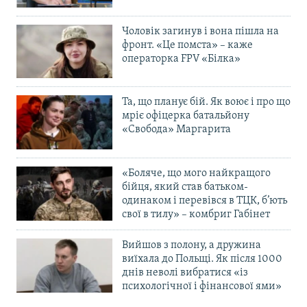
Чоловік загинув і вона пішла на
фронт. «Це помста» – каже
операторка FPV «Білка»
Та, що планує бій. Як воює і про що
мріє офіцерка батальйону
«Свобода» Маргарита
«Боляче, що мого найкращого
бійця, який став батьком-
одинаком і перевівся в ТЦК, б’ють
свої в тилу» – комбриг Габінет
Вийшов з полону, а дружина
виїхала до Польщі. Як після 1000
днів неволі вибратися «із
психологічної і фінансової ями»