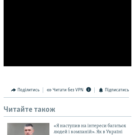
МУЛЬТИМЕДІА
ФОТО
СПЕЦПРОЄКТИ
ПОДКАСТИ
КРИМ РЕАЛІЇ
РУС
УКР
КТАТ
Поділитись
Читати без VPN
Підписатись
ДОЛУЧАЙСЯ!
Читайте також
«Я наступив на інтереси багатьох
людей і компаній». Як в Україні