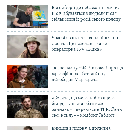
Від ейфорії до небажання жити.
Що відбувається з людьми після
звільнення із російського полону
Чоловік загинув і вона пішла на
фронт. «Це помста» – каже
операторка FPV «Білка»
Та, що планує бій. Як воює і про що
мріє офіцерка батальйону
«Свобода» Маргарита
«Боляче, що мого найкращого
бійця, який став батьком-
одинаком і перевівся в ТЦК, б’ють
свої в тилу» – комбриг Габінет
Вийшов з полону, а дружина