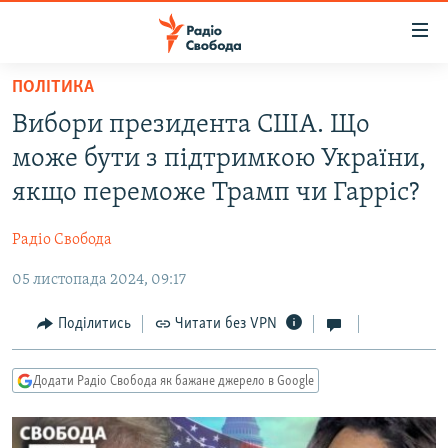
Доступність
посилання
Перейти
ПОЛІТИКА
до
РАДІО СВОБОДА – 70 РОКІВ
Вибори президента США. Що
основного
ВСЕ ЗА ДОБУ
матеріалу
може бути з підтримкою України,
СТАТТІ
Перейти
якщо переможе Трамп чи Гарріс?
до
ВІЙНА
ПОЛІТИКА
основної
Радіо Свобода
РОСІЙСЬКА «ФІЛЬТРАЦІЯ»
ЕКОНОМІКА
навігації
Перейти
05 листопада 2024, 09:17
ДОНБАС.РЕАЛІЇ
СУСПІЛЬСТВО
до
КРИМ.РЕАЛІЇ
КУЛЬТУРА
Поділитись
Читати без VPN
пошуку
ТИ ЯК?
СПОРТ
Додати Радіо Свобода як бажане джерело в Google
СХЕМИ
УКРАЇНА
ПРИАЗОВ’Я
СВІТ