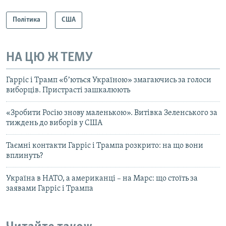
Політика
США
НА ЦЮ Ж ТЕМУ
Гарріс і Трамп «бʼються Україною» змагаючись за голоси
виборців. Пристрасті зашкалюють
«Зробити Росію знову маленькою». Витівка Зеленського за
тиждень до виборів у США
Таємні контакти Гарріс і Трампа розкрито: на що вони
вплинуть?
Україна в НАТО, а американці – на Марс: що стоїть за
заявами Гарріс і Трампа