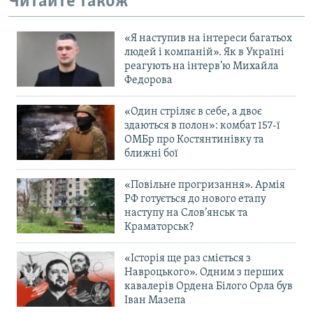
Читайте також
«Я наступив на інтереси багатьох
людей і компаній». Як в Україні
реагують на інтерв’ю Михайла
Федорова
«Один стріляє в себе, а двоє
здаються в полон»: комбат 157-ї
ОМБр про Костянтинівку та
ближні бої
«Повільне прогризання». Армія
РФ готується до нового етапу
наступу на Слов’янськ та
Краматорськ?
«Історія ще раз сміється з
Навроцького». Одним з перших
кавалерів Ордена Білого Орла був
Іван Мазепа