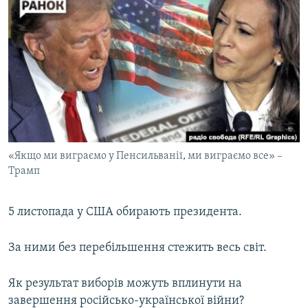
КИТАЙ.ВИКЛИКИ
МУЛЬТИМЕДІА
ФОТО
СПЕЦПРОЄКТИ
ПОДКАСТИ
КРИМ РЕАЛІЇ
«Якщо ми виграємо у Пенсильванії, ми виграємо все» –
РУС
Трамп
УКР
5 листопада у США обирають президента.
КТАТ
За ними без перебільшення стежить весь світ.
ДОЛУЧАЙСЯ!
Як результат виборів можуть вплинути на
завершення російсько-української війни?