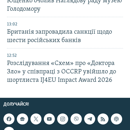
Ющенко очолив Наглядову раду музею
Голодомору
13:02
Британія запровадила санкції щодо
шести російських банків
12:52
Розслідування «Схем» про «Доктора
Зло» у співпраці з OCCRP увійшло до
шортлиста IJ4EU Impact Award 2026
ДОЛУЧАЙСЯ!