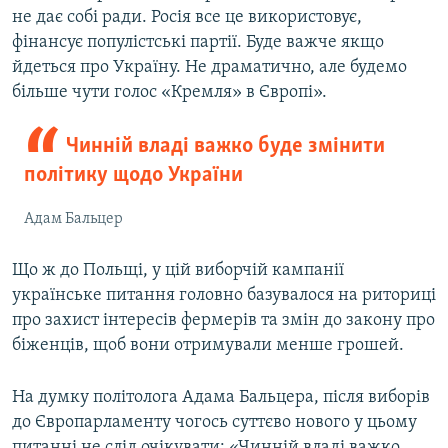
не дає собі ради. Росія все це використовує,
фінансує популістські партії. Буде важче якщо
йдеться про Україну. Не драматично, але будемо
більше чути голос «Кремля» в Європі».
Чинній владі важко буде змінити
політику щодо України
Адам Бальцер
Що ж до Польщі, у цій виборчій кампанії
українське питання головно базувалося на риториці
про захист інтересів фермерів та змін до закону про
біженців, щоб вони отримували менше грошей.
На думку політолога Адама Бальцера, після виборів
до Європарламенту чогось суттєво нового у цьому
питанні не слід очікувати: «Чинній владі важко