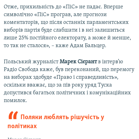
Отже, прихильність до «ПіС» не падає. Вперше
символічно «ПіС» програв, але прогнози
коментаторів, що після останніх парламентських
виборів партія буде слабшати і в неї залишиться
лише 25% постійного електорату, а може й менше,
то так не сталося», – каже Адам Бальцер.
Польський журналіст
Марек Сієрант
в інтерв’ю
Радіо Свобода каже, був переконаний, що перемогу
на виборах здобуде «Право і справедливість»,
оскільки вважає, що за пів року уряд Туска
допустився багатьох політичних і комунікаційних
помилок.
Поляки люблять рішучість у
політиках