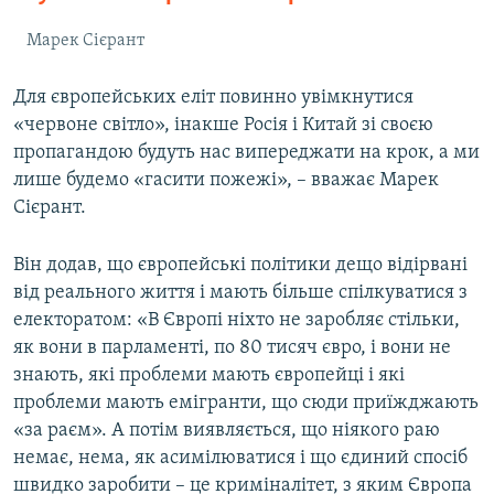
Марек Сієрант
Для європейських еліт повинно увімкнутися
«червоне світло», інакше Росія і Китай зі своєю
пропагандою будуть нас випереджати на крок, а ми
лише будемо «гасити пожежі», – вважає Марек
Сієрант.
Він додав, що європейські політики дещо відірвані
від реального життя і мають більше спілкуватися з
електоратом: «В Європі ніхто не заробляє стільки,
як вони в парламенті, по 80 тисяч євро, і вони не
знають, які проблеми мають європейці і які
проблеми мають емігранти, що сюди приїжджають
«за раєм». А потім виявляється, що ніякого раю
немає, нема, як асимілюватися і що єдиний спосіб
швидко заробити – це криміналітет, з яким Європа