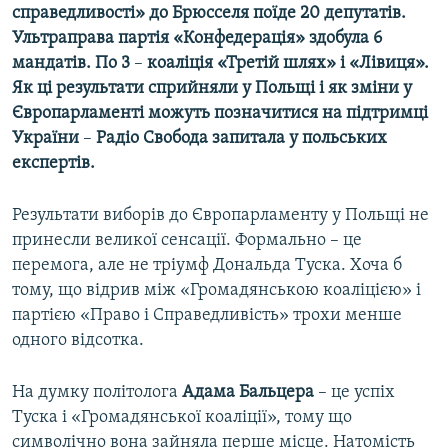
справедливості» до Брюсселя поїде 20 депутатів.
Усі сайти RFE/RL
Ультраправа партія «Конфедерація» здобула 6
мандатів. По 3
–
коаліція «Третій шлях» і «Лівиця».
Як ці результати сприйняли у Польщі і як зміни у
Європарламенті можуть позначитися на підтримці
України
–
Радіо Свобода запитала у польських
експертів.
Результати виборів до Європарламенту у Польщі не
принесли великої сенсації. Формально – це
перемога, але не тріумф Дональда Туска. Хоча б
тому, що відрив між «Громадянською коаліцією» і
партією «Право і Справедливість» трохи менше
одного відсотка.
На думку політолога
Адама Бальцера
– це успіх
Туска і «Громадянської коаліції», тому що
символічно вона зайняла перше місце. Натомість