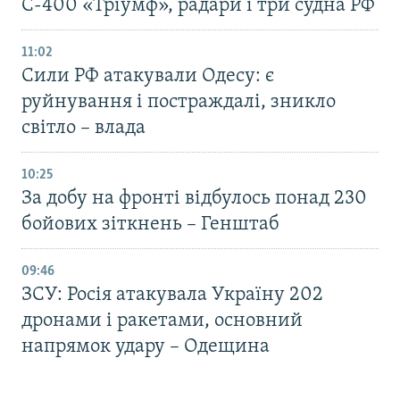
С-400 «Тріумф», радари і три судна РФ
11:02
Сили РФ атакували Одесу: є
руйнування і постраждалі, зникло
світло – влада
10:25
За добу на фронті відбулось понад 230
бойових зіткнень – Генштаб
09:46
ЗСУ: Росія атакувала Україну 202
дронами і ракетами, основний
напрямок удару – Одещина