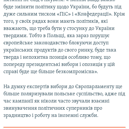
буде змінити політику щодо України, бо будуть під
дуже сильним тиском «ПіС» і «Конфедерації». Крім
того, у своїх рядах вони мають політиків, які
вважають, що треба бути у стосунку до України
твердими. Тобто в Польщі, яка зараз порушує
європейське законодавство блокуючи доступ
українських продуктів до свого ринку, буде така
тверда і непохитна позиція особливо тому, що
попереду президентські вибори і опозиція у цій
справі буде ще більше безкомпромісна».
На думку експертів вибори до Європарламенту ще
більше поляризували польське суспільство, адже під
час кампанії як ніколи часто звучали взаємні
звинувачення політичних суперників про
зрадництво і роботу на іноземні служби.