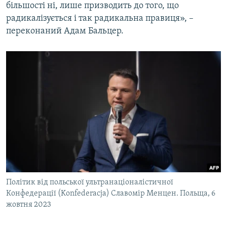
більшості ні, лише призводить до того, що
радикалізується і так радикальна правиця», –
переконаний Адам Бальцер.
Політик від польської ультранаціоналістичної
Конфедерації (Konfederacja) Славомір Менцен. Польща, 6
жовтня 2023