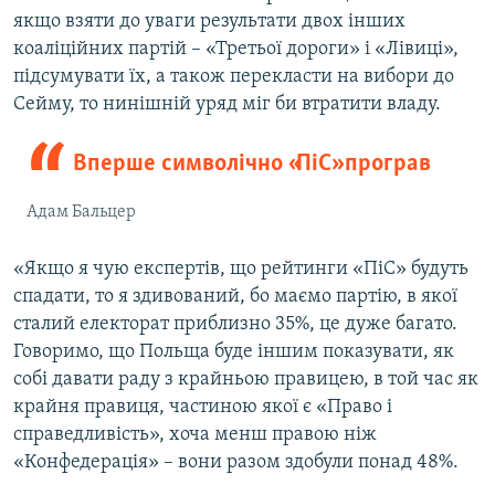
якщо взяти до уваги результати двох інших
коаліційних партій – «Третьої дороги» і «Лівиці»,
підсумувати їх, а також перекласти на вибори до
Сейму, то нинішній уряд міг би втратити владу.
Вперше символічно «ПіС» програв
Адам Бальцер
«Якщо я чую експертів, що рейтинги «ПіС» будуть
спадати, то я здивований, бо маємо партію, в якої
сталий електорат приблизно 35%, це дуже багато.
Говоримо, що Польща буде іншим показувати, як
собі давати раду з крайньою правицею, в той час як
крайня правиця, частиною якої є «Право і
справедливість», хоча менш правою ніж
«Конфедерація» – вони разом здобули понад 48%.