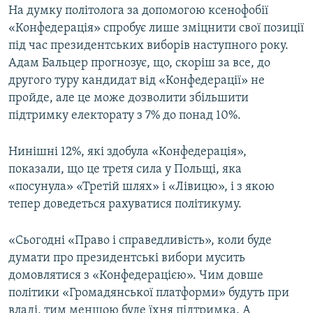
На думку політолога за допомогою ксенофобії
«Конфедерація» спробує лише зміцнити свої позиції
під час президентських виборів наступного року.
Адам Бальцер прогнозує, що, скоріш за все, до
другого туру кандидат від «Конфедерації» не
пройде, але це може дозволити збільшити
підтримку електорату з 7% до понад 10%.
Нинішні 12%, які здобула «Конфедерація»,
показали, що це третя сила у Польщі, яка
«посунула» «Третій шлях» і «Лівицю», і з якою
тепер доведеться рахуватися політикуму.
«Сьогодні «Право і справедливість», коли буде
думати про президентські вибори мусить
домовлятися з «Конфедерацією». Чим довше
політики «Громадянської платформи» будуть при
владі, тим меншою буде їхня підтримка. А