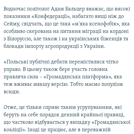
Водночас політолог Адам Бальцер вважає, що високі
показники «Конфедерації», набагато вищі ніж до
Сейму, свідчать, що це така «м'яка ксенофобія», яка
особливо скерована на питання міграції на кордоні
з Білоруссю, але також і на українських біженців та
блокади імпорту агропродукції з України.
«Польські публічні дебати перемістилися чітко
управо. В цьому також бере участь головна
правляча сила – «Громадянська платформа», яка
теж вживає мякшу версію. Тобто маємо популізм
всюди.
Отже, це тільки сприяє таким угрупуванням, які
беруть на себе порядок денний крайньої правиці,
що частково відбувається у випадку «Громадянської
коаліції». Іноді це працює, але в переважній