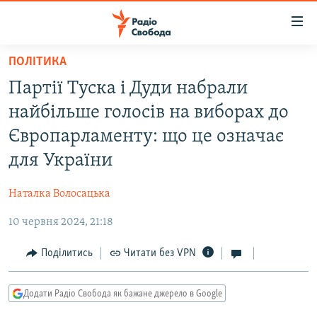
Доступність
посилання
Перейти
ПОЛІТИКА
до
РАДІО СВОБОДА – 70 РОКІВ
Партії Туска і Дуди набрали
основного
ВСЕ ЗА ДОБУ
матеріалу
найбільше голосів на виборах до
СТАТТІ
Перейти
Європарламенту: що це означає
до
ВІЙНА
ПОЛІТИКА
для України
основної
РОСІЙСЬКА «ФІЛЬТРАЦІЯ»
ЕКОНОМІКА
навігації
Наталка Волосацька
Перейти
ДОНБАС.РЕАЛІЇ
СУСПІЛЬСТВО
до
10 червня 2024, 21:18
КРИМ.РЕАЛІЇ
КУЛЬТУРА
пошуку
ТИ ЯК?
Поділитись
Читати без VPN
СПОРТ
СХЕМИ
УКРАЇНА
Додати Радіо Свобода як бажане джерело в Google
КИТАЙ.ВИКЛИКИ
СВІТ