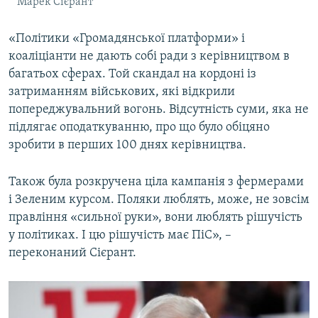
Марек Сієрант
«Політики «Громадянської платформи» і
коаліціанти не дають собі ради з керівництвом в
багатьох сферах. Той скандал на кордоні із
затриманням військових, які відкрили
попереджувальний вогонь. Відсутність суми, яка не
підлягає оподаткуванню, про що було обіцяно
зробити в перших 100 днях керівництва.
Також була розкручена ціла кампанія з фермерами
і Зеленим курсом. Поляки люблять, може, не зовсім
правління «сильної руки», вони люблять рішучість
у політиках. І цю рішучість має ПіС», –
переконаний Сієрант.