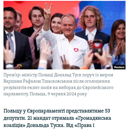
МУЛЬТИМЕДІА
ФОТО
СПЕЦПРОЄКТИ
ПОДКАСТИ
КРИМ РЕАЛІЇ
РУС
УКР
Прем’єр-міністр Польщі Дональд Туск поруч із мером
КТАТ
Варшави Рафалом Тшасковським після оголошення
результатів екзит-полів на виборах до Європейського
парламенту. Польща, 9 червня 2024 року
ДОЛУЧАЙСЯ!
Польщу у Європарламенті представлятиме 53
депутати. 21 мандат отримала «Громадянська
коаліція» Дональда Туска. Від «Права і