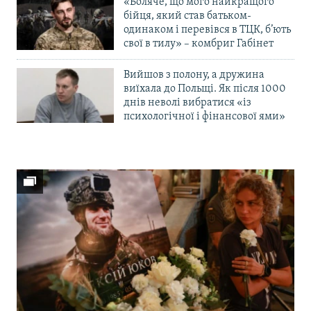
«Боляче, що мого найкращого
бійця, який став батьком-
одинаком і перевівся в ТЦК, б’ють
свої в тилу» – комбриг Габінет
Вийшов з полону, а дружина
виїхала до Польщі. Як після 1000
днів неволі вибратися «із
психологічної і фінансової ями»