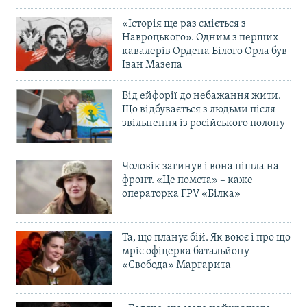
«Історія ще раз сміється з
Навроцького». Одним з перших
кавалерів Ордена Білого Орла був
Іван Мазепа
Від ейфорії до небажання жити.
Що відбувається з людьми після
звільнення із російського полону
Чоловік загинув і вона пішла на
фронт. «Це помста» – каже
операторка FPV «Білка»
Та, що планує бій. Як воює і про що
мріє офіцерка батальйону
«Свобода» Маргарита