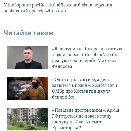
Міноборони: російський військовий літак порушив
повітряний простір Фінляндії
Читайте також
«Я наступив на інтереси багатьох
людей і компаній». Як в Україні
реагують на інтерв’ю Михайла
Федорова
«Один стріляє в себе, а двоє
здаються в полон»: комбат 157-ї
ОМБр про Костянтинівку та
ближні бої
«Повільне прогризання». Армія
РФ готується до нового етапу
наступу на Слов’янськ та
Краматорськ?