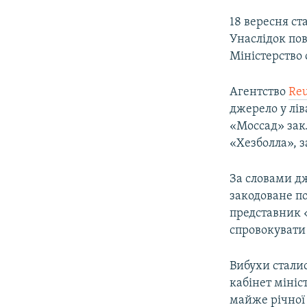
18 вересня ст
Унаслідок пов
Міністерство 
Агентство
Reu
джерело у лів
«Моссад» зак
«Хезболла», з
За словами д
закодоване п
представник 
спровокувати 
Вибухи сталис
кабінет мініст
майже річної