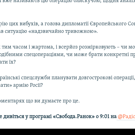
чі вже називають цю операцію блискучою, щодня аналі
рію цих вибухів, а голова дипломатії Європейського С
ав ситуацію «надзвичайно тривожною».
 тим часом і жартома, і всерйоз розмірковують – чи м
одібними спецопераціями, чи може брати конкретні п
ти їх?
раїнські спецслужби планувати довгострокові операці
ати» армію Росії?
оментарях що ви думаєте про це.
е дивіться у програмі «Свобода.Ранок» о 9:01 на
@Радіо