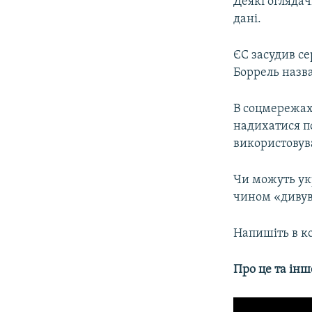
Деякі огляда
дані.
ЄС засудив се
Боррель назв
В соцмережах
надихатися п
використовува
Чи можуть ук
чином «дивув
Напишіть в к
Про це та інш