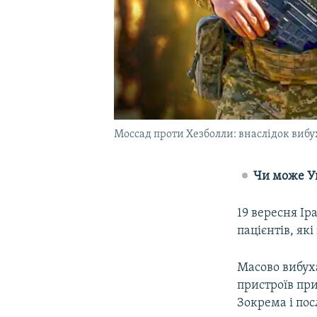
Моссад проти Хезболли: внаслідок вибух
Чи може Ук
19 вересня Ір
пацієнтів, які
Масово вибуха
пристроїв при
Зокрема і пос