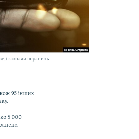
исячі зазнали поранень
також 95 інших
зку.
ько 5 000
оранено.