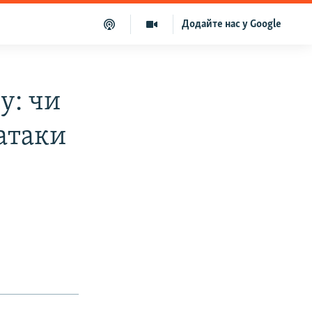
Додайте нас у Google
у: чи
 атаки