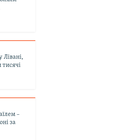
і
 Лівані,
 тисячі
аїлем –
оні за