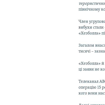
терористични
північному ко
Член угрупова
вибухи стали 
«Хезболла» пі
Загалом внасл
тисячі – зазн
«Хезболла» й 
ці заяви не к
Телеканал ABC
операцію 15 р
кого вони на