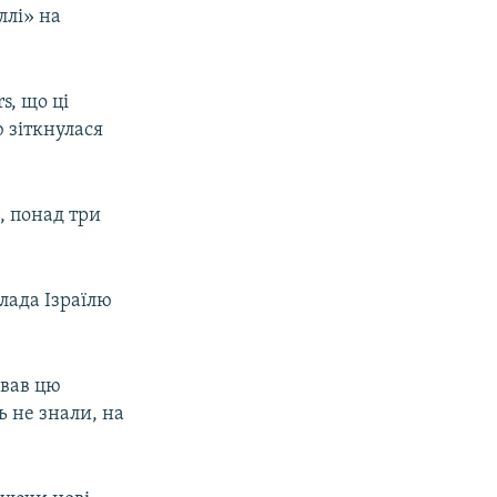
ллі» на
s, що ці
 зіткнулася
, понад три
Влада Ізраїлю
ував цю
ь не знали, на