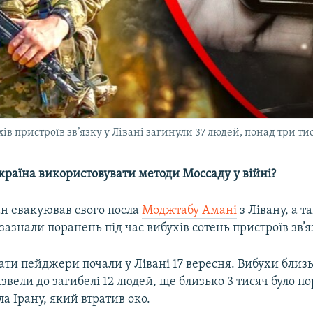
ів пристроїв зв’язку у Лівані загинули 37 людей, понад три т
раїна використовувати методи Моссаду у війні?
ан евакуював свого посла
Моджтабу Амані
з Лівану, а 
 зазнали поранень під час вибухів сотень пристроїв зв’я
ти пейджери почали у Лівані 17 вересня. Вибухи близ
звели до загибелі 12 людей, ще близько 3 тисяч було п
ла Ірану, який втратив око.