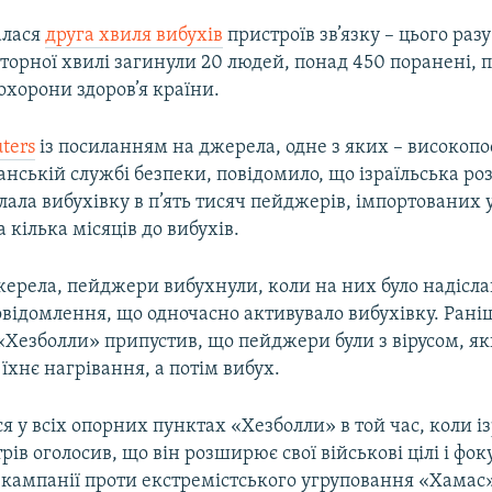
алася
друга хвиля вибухів
пристроїв зв’язку – цього разу
торної хвилі загинули 20 людей, понад 450 поранені, 
охорони здоров’я країни.
ters
із посиланням на джерела, одне з яких – високоп
анській службі безпеки, повідомило, що ізраїльська ро
лала вибухівку в п’ять тисяч пейджерів, імпортованих
а кілька місяців до вибухів.
жерела, пейджери вибухнули, коли на них було надісл
овідомлення, що одночасно активувало вибухівку. Рані
«Хезболли» припустив, що пейджери були з вірусом, як
їхнє нагрівання, а потім вибух.
я у всіх опорних пунктах «Хезболли» в той час, коли і
рів оголосив, що він розширює свої військові цілі і фоку
 кампанії проти екстремістського угруповання «Хамас»