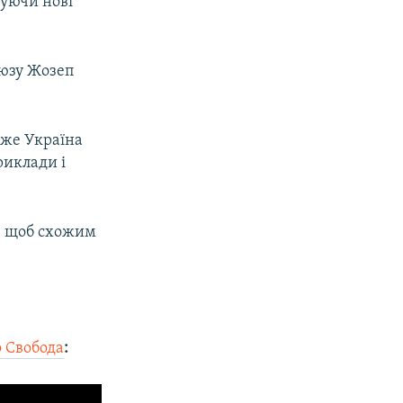
зуючи нові
оюзу Жозеп
оже Україна
риклади і
ї, щоб схожим
 Свобода
: