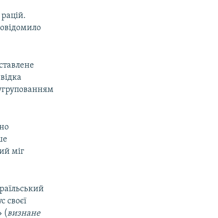
 рацій.
повідомило
оставлене
звідка
 угрупованням
ано
ше
ий міг
зраїльський
с своєї
 (
визнане