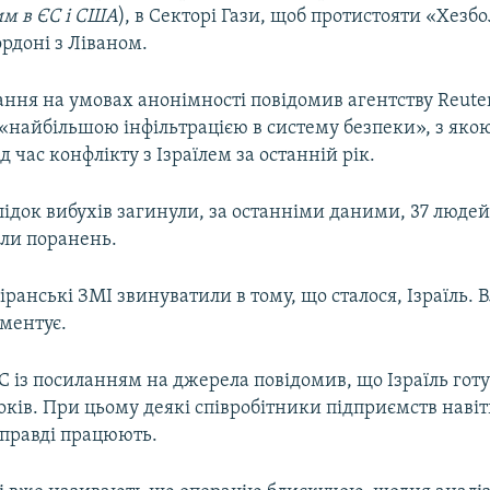
м в ЄС і США
), в Секторі Гази, щоб протистояти «Хезбо
рдоні з Ліваном.
ння на умовах анонімності повідомив агентству Reuter
«найбільшою інфільтрацією в систему безпеки», з якою
д час конфлікту з Ізраїлем за останній рік.
ідок вибухів загинули, за останніми даними, 37 людей
али поранень.
іранські ЗМІ звинуватили в тому, що сталося, Ізраїль. 
оментує.
 із посиланням на джерела повідомив, що Ізраїль гот
оків. При цьому деякі співробітники підприємств навіт
справді працюють.