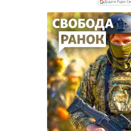
МУЛЬТИМЕДІА
Додати Радіо Св
ФОТО
СПЕЦПРОЄКТИ
ПОДКАСТИ