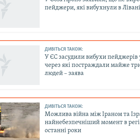
пейджери, які вибухнули в Ліван
ДИВІТЬСЯ ТАКОЖ:
У ЄС засудили вибухи пейджерів у
через які постраждали майже три
людей – заява
ДИВІТЬСЯ ТАКОЖ:
Можлива війна між Іраном та Ізр
найнебезпечніший момент в регі
останні роки