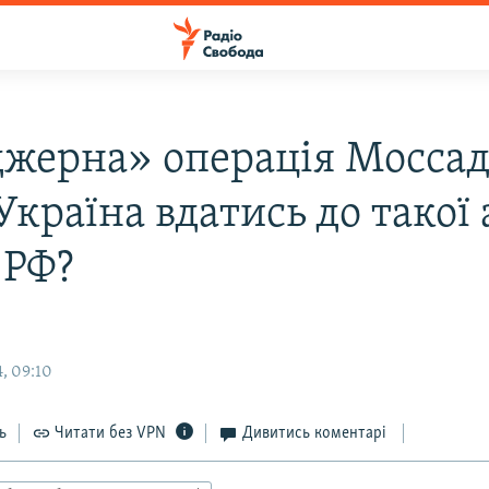
жерна» операція Моссад
країна вдатись до такої
 РФ?
, 09:10
ь
Читати без VPN
Дивитись коментарі