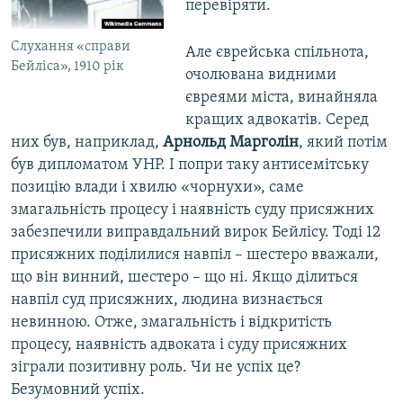
перевіряти.
Слухання «справи
Але єврейська спільнота,
Бейліса», 1910 рік
очолювана видними
євреями міста, винайняла
кращих адвокатів. Серед
них був, наприклад,
Арнольд Марголін
, який потім
був дипломатом УНР. І попри таку антисемітську
позицію влади і хвилю «чорнухи», саме
змагальність процесу і наявність суду присяжних
забезпечили виправдальний вирок Бейлісу. Тоді 12
присяжних поділилися навпіл – шестеро вважали,
що він винний, шестеро – що ні. Якщо ділиться
навпіл суд присяжних, людина визнається
невинною. Отже, змагальність і відкритість
процесу, наявність адвоката і суду присяжних
зіграли позитивну роль. Чи не успіх це?
Безумовний успіх.