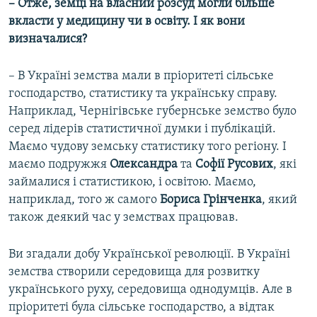
– Отже, земці на власний розсуд могли більше
вкласти у медицину чи в освіту. І як вони
визначалися?
– В Україні земства мали в пріоритеті сільське
господарство, статистику та українську справу.
Наприклад, Чернігівське губернське земство було
серед лідерів статистичної думки і публікацій.
Маємо чудову земську статистику того регіону. І
маємо подружжя
Олександра
та
Софії Русових
, які
займалися і статистикою, і освітою. Маємо,
наприклад, того ж самого
Бориса Грінченка
, який
також деякий час у земствах працював.
Ви згадали добу Української революції. В Україні
земства створили середовища для розвитку
українського руху, середовища однодумців. Але в
пріоритеті була сільське господарство, а відтак