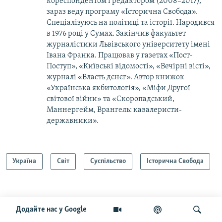
кореcпондентом і редактором (2008–2017),
зараз веду програму «Історична Свобода».
Спеціалізуюсь на політиці та історії. Народився
в 1976 році у Сумах. Закінчив факультет
журналістики Львівського університету імені
Івана Франка. Працював у газетах «Пост-
Поступ», «Київські відомості», «Вечірні вісті»,
журналі «Власть дєнєг». Автор книжок
«Українська якбитологія», «Міфи Другої
світової війни» та «Скоропадський,
Маннергейм, Врангель: кавалеристи-
державники».
Україна
Світ
Суспільство
Історична Свобода
Додайте нас у Google
Читайте також