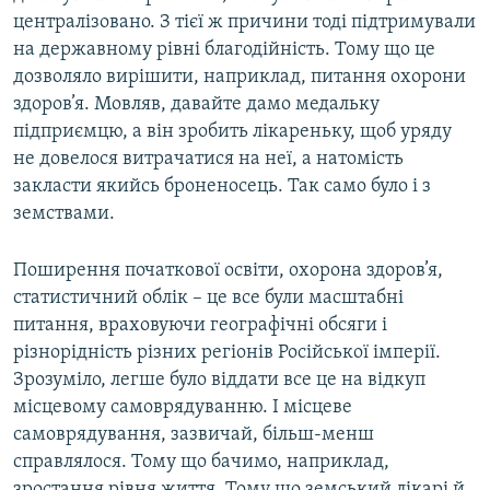
централізовано. З тієї ж причини тоді підтримували
на державному рівні благодійність. Тому що це
дозволяло вирішити, наприклад, питання охорони
здоров’я. Мовляв, давайте дамо медальку
підприємцю, а він зробить лікареньку, щоб уряду
не довелося витрачатися на неї, а натомість
закласти якийсь броненосець. Так само було і з
земствами.
Поширення початкової освіти, охорона здоров’я,
статистичний облік – це все були масштабні
питання, враховуючи географічні обсяги і
різнорідність різних регіонів Російської імперії.
Зрозуміло, легше було віддати все це на відкуп
місцевому самоврядуванню. І місцеве
самоврядування, зазвичай, більш-менш
справлялося. Тому що бачимо, наприклад,
зростання рівня життя. Тому що земський лікарі й