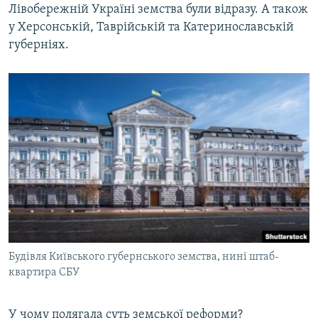
Лівобережній Україні земства були відразу. А також
у Херсонській, Таврійській та Катеринославській
губерніях.
Будівля Київського губернського земства, нині штаб-
квартира СБУ
У чому полягала суть земської реформи?