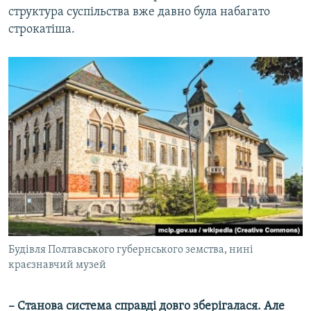
структура суспільства вже давно була набагато
строкатіша.
Будівля Полтавського губернського земства, нині
краєзнавчий музей
– Станова система справді довго зберігалася. Але