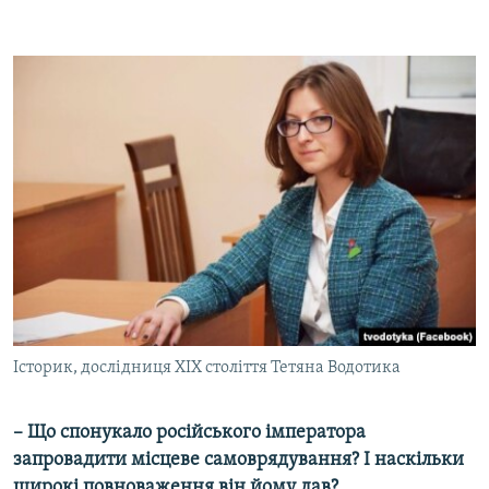
Історик, дослідниця ХІХ століття Тетяна Водотика
–
Що спонукало російського імператора
запровадити місцеве самоврядування? І наскільки
широкі повноваження він йому дав?