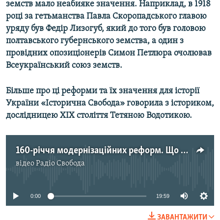
земств мало неабияке значення. Наприклад, в 1918
Усі сайти RFE/RL
році за гетьманства Павла Скоропадського главою
уряду був Федір Лизогуб, який до того був головою
полтавського губернського земства, а один з
провідних опозиціонерів Симон Петлюра очолював
Всеукраїнський союз земств.
Більше про ці реформи та їх значення для історії
України «Історична Свобода» говорила з істориком,
дослідницею ХІХ століття Тетяною Водотикою.
160-річчя модернізаційних реформ. Що вони дали українцям? | Історична Свобода
відео
Радіо Свобода
No media source currently available
0:00
19:59
ЗАВАНТАЖИТИ