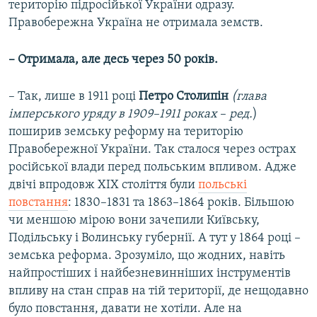
територію підросійької України одразу.
Правобережна Україна не отримала земств.
– Отримала, але десь через 50 років.
– Так, лише в 1911 році
Петро Столипін
(глава
імперського уряду в 1909–1911 роках
–
ред.
)
поширив земську реформу на територію
Правобережної України. Так сталося через острах
російської влади перед польським впливом. Адже
двічі впродовж ХІХ століття були
польські
повстання
: 1830–1831 та 1863–1864 років. Більшою
чи меншою мірою вони зачепили Київську,
Подільську і Волинську губернії.
А тут у 1864 році –
земська реформа. Зрозуміло, що жодних, навіть
найпростіших і найбезневинніших інструментів
впливу на стан справ на тій території, де нещодавно
було повстання, давати не хотіли. Але на