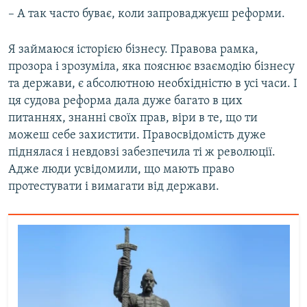
– А так часто буває, коли запроваджуєш реформи.
Я займаюся історією бізнесу. Правова рамка,
прозора і зрозуміла, яка пояснює взаємодію бізнесу
та держави, є абсолютною необхідністю в усі часи. І
ця судова реформа дала дуже багато в цих
питаннях, знанні своїх прав, віри в те, що ти
можеш себе захистити. Правосвідомість дуже
піднялася і невдовзі забезпечила ті ж революції.
Адже люди усвідомили, що мають право
протестувати і вимагати від держави.