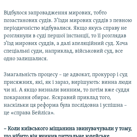
Відбулося запровадження мирових, тобто
позастанових судів. З’їзди мирових суддів з певною
періодичністю відбувалися. Якщо якусь справу не
розглянули в суді першої інстанції, то її розглядав
з’їзд мирових суддів, а далі апеляційний суд. Хоча
спеціальні суди, наприклад, військовий суд, все
одно залишалися.
Змагальність процесу – це адвокат, прокурор і суд
присяжних, які, як і зараз, вирішують: винна люди
чи ні. А якщо визнали винним, то потім вже суддя
покарання обирає. Яскравий приклад того,
наскільки ця реформа була послідовна і успішна –
це «справа Бейліса».
– Коли київського міщанина звинувачували у тому,
що нібито він вчинив ритуальне юдейське