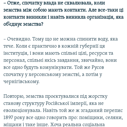
– Отже, спочатку влада не схвалювала, коли
земства між собою мають контакти. Але все-таки ці
контакти виникли і навіть виникла організація, яка
об’єднує земства?
– Очевидно. Тому що не можна спинити воду, яка
тече. Коли є практично в кожній губернії ця
інституція, і вони мають спільні цілі, ресурси та
персонал, спільні якісь завдання, звичайно, вони
все одно будуть комунікувати. Той же Русов
спочатку у херсонському земстві, а потім у
чернігівському.
Повторю, земства проєктувалися під жорстку
станову структуру Російської імперії, яка не
еволюціонувала. Навіть той же ж згаданий перепис
1897 року все одно говорить про: поміщики, селяни,
міщани і таке інше. Хоча реальна соціальна