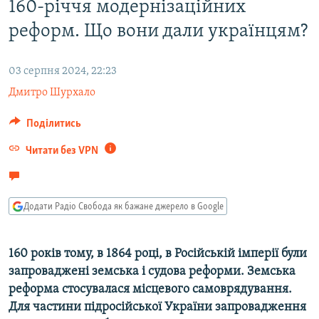
160-річчя модернізаційних
МУЛЬТИМЕДІА
реформ. Що вони дали українцям?
ФОТО
СПЕЦПРОЄКТИ
03 серпня 2024, 22:23
ПОДКАСТИ
Дмитро Шурхало
Поділитись
КРИМ РЕАЛІЇ
РУС
Читати без VPN
УКР
КТАТ
Додати Радіо Свобода як бажане джерело в Google
ДОЛУЧАЙСЯ!
160 років тому, в 1864 році, в Російській імперії були
запроваджені земська і судова реформи. Земська
реформа стосувалася місцевого самоврядування.
Для частини підросійської України запровадження