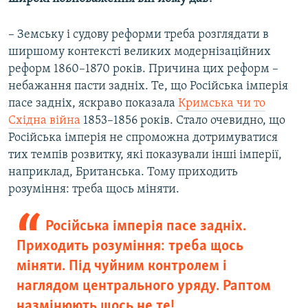
– Земську і судову реформи треба розглядати в
ширшому контексті великих модернізаційних
реформ 1860–1870 років. Причина цих реформ –
небажання пасти задніх. Те, що Російська імперія
пасе задніх, яскраво показала
Кримська чи то
Східна війна
1853–1856 років. Стало очевидно, що
Російська імперія не спроможна дотримуватися
тих темпів розвитку, які показували інші імперії,
наприклад, Британська. Тому приходить
розуміння: треба щось міняти.
Російська імперія пасе задніх.
Приходить розуміння: треба щось
міняти. Під чуйним контролем і
наглядом центрального уряду. Раптом
назмінюють щось не те!