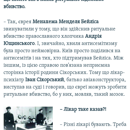
вбивство.
– Так, єврея
Менахема Менделя Бейліса
звинуватили у тому, що він здійснив ритуальне
вбивство православного хлопчика
Андрія
Ющинського
. І, звичайно, хвиля антисемітизму
була просто неймовірна. Київ просто поділився на
антисемітів і на тих, хто підтримував Бейліса. Між
іншим, із цією справою пов’язана неприємна
сторінка історії родини Сікорських. Тому що лікар-
психіатр
Іван Сікорський
, батько авіаконструктора,
виступав на суді і говорив, що євреї можуть зробити
ритуальне вбивство, бо у них, мовляв, такий мозок.
– Лікар таке казав?!
– Різні лікарі бувають. Треба