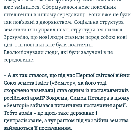
вже змінилося. Сформувалося нове покоління
інтелігенції в іншому середовищі. Вони вже не були
так пов’язані з дворянством. Соціальна структура
земств та їхні управлінські структури змінилися.
Зрозуміло, що нові люди ставили перед собою нові
цілі. І ці нові цілі вже були політичні.
Еволюціонували люди, які були залучені в це
середовище.
– А як так сталося, що під час Першої світової війни
Союз земств і міст («Земгор», як його тоді
скорочено називали) став одним із постачальників
російської армії? Зокрема, Симон Петлюра в цьому
«Земгорі» займався питаннями постачання армії.
Тобто армія – це щось таке державне і
централізоване, а тут раптом під час війни земства
займаються її постачанням.