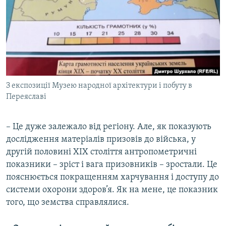
З експозиції Музею народної архітектури і побуту в
Переяславі
– Це дуже залежало від регіону. Але, як показують
дослідження матеріалів призовів до війська, у
другій половині ХІХ століття антропометричні
показники – зріст і вага призовників – зростали. Це
пояснюється покращенням харчування і доступу до
системи охорони здоров’я. Як на мене, це показник
того, що земства справлялися.