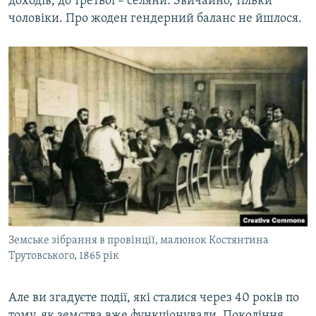
доходів, до третьої – селяни. Звичайно, тільки
чоловіки. Про жоден гендерний баланс не йшлося.
Земське зібрання в провінції, малюнок Костянтина
Трутовського, 1865 рік
Але ви згадуєте події, які сталися через 40 років по
тому, як земства вже функціонували. Покоління