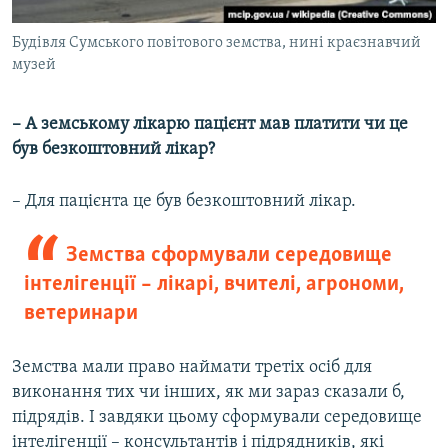
Будівля Сумського повітового земства, нині краєзнавчий
музей
– А земському лікарю пацієнт мав платити чи це
був безкоштовний лікар?
– Для пацієнта це був безкоштовний лікар.
Земства сформували середовище
інтелігенції – лікарі, вчителі, агрономи,
ветеринари
Земства мали право наймати третіх осіб для
виконання тих чи інших, як ми зараз сказали б,
підрядів. І завдяки цьому сформували середовище
інтелігенції – консультантів і підрядників, які