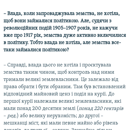
– Влада, коли запроваджувала земства, не хотіла,
щоб вони займалися політикою. Але, судячи з
революційних подій 1905–1907 років, не кажучи
вже про 1917 рік, земства дуже активно включилися
в політику. Тобто влада не хотіла, але земства все-
таки займалися політикою?
– Справді, влада цього не хотіла і проєктувала
земства таким чином, щоб контроль над ними
тримали великі землевласники. Це залежало від
права обрати і бути обраним. Там був встановлений
відповідний майновий ценз і поділ на курії. До
першої курії належали великі землевласники, які
мали понад 200 десятин землі (
понад 220 гектарів
–
ред.
) або велику нерухомість; до другої ­–
мешканці міст, які мали певне майно або рівень