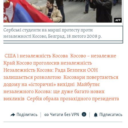
Сербські студенти на марші протесту проти
незалежності Косово, Белград, 18 лютого 2008 р.
 США і незалежність Косова
 Косово – незалежне
Край Косово проголосив незалежність
Незалежність Косова: Рада Безпеки ООН
залишається розколотою
 Косовари повертаються
додому на «історичні» вихідні
 Майбутнє
незалежного Косова: ще дуже багато нових
викликів
 Cербія обрала прозахідного президента
Поділитись
Читати без VPN
Підписатись