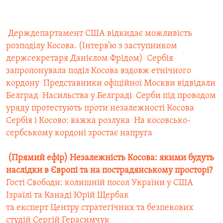
Усі сайти RFE/RL
 Держдепартамент США відкидає можливість
розподілу Косова. (Інтерв’ю з заступником
держсекретаря Данієлом Фрідом)
 Сербія
запропонувала поділ Косова вздовж етнічного
кордону
 Представники офіційної Москви відвідали
Белград
 Насильства у Белграді
 Серби під проводом
уряду протестують проти незалежності Косова
Сербія і Косово: важка розлука
 На косовсько-
сербському кордоні зростає напруга

(Прямий ефір) Незалежність Косова: якими будуть
наслідки в Європі та на пострадянському просторі?
Гості Свободи: колишній посол України у США
Ізраїлі та Канаді Юрій Щербак
та експерт Центру стратегічних та безпекових
студій Сергій Герасимчук