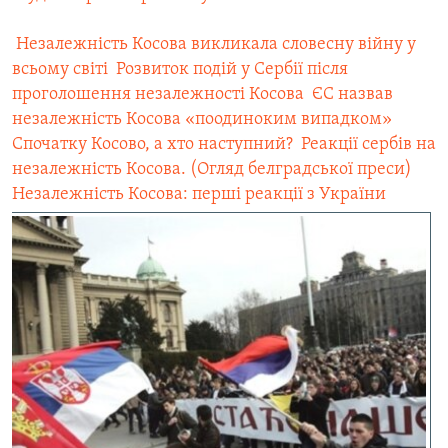
 Незалежність Косова викликала словесну війну у
всьому світі
 Розвиток подій у Сербії після
проголошення незалежності Косова
 ЄС назвав
незалежність Косова «поодиноким випадком»
Спочатку Косово, а хто наступний?
 Реакції сербів на
незалежність Косова. (Огляд белградської преси)
Незалежність Косова: перші реакції з України