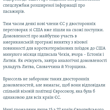
Усі сайти RFE/RL
спецслужбам розширеної інформації про
пасажирів.
Тим часом деякі нові члени ЄС у двосторонніх
переговорах зі США вже пішли на схожі поступки.
Домовленості про майбутню участь в
американській програмі винятку з візової
повинності для короткотермінових поїздок до США
минулого місяця підписала Чехія, вчора – Естонія і
Латвія. Як очікують, завтра аналогічні домовленості
укладуть Литва, Словаччина й Угорщина.
Брюссель не забороняє таких двосторонніх
домовленостей, але вимагає, щоб вони відповідали
спільній візовій політиці Євросоюзу, яка була б
однаковою для всіх країн ЄС.
Нині громадяни лише 15 з 27 країн Європейського