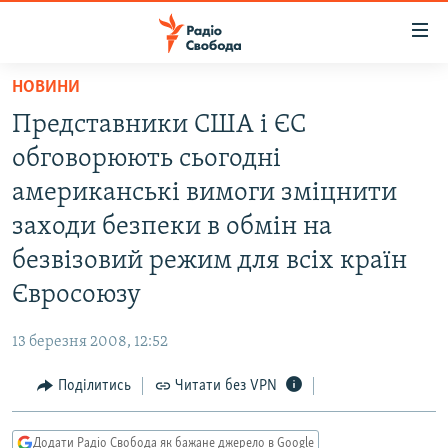
Доступність
посилання
Перейти
НОВИНИ
до
РАДІО СВОБОДА – 70 РОКІВ
Представники США і ЄС
основного
ВСЕ ЗА ДОБУ
матеріалу
обговорюють сьогодні
СТАТТІ
Перейти
американські вимоги зміцнити
до
ВІЙНА
ПОЛІТИКА
заходи безпеки в обмін на
основної
РОСІЙСЬКА «ФІЛЬТРАЦІЯ»
ЕКОНОМІКА
навігації
безвізовий режим для всіх країн
Перейти
ДОНБАС.РЕАЛІЇ
СУСПІЛЬСТВО
Євросоюзу
до
КРИМ.РЕАЛІЇ
КУЛЬТУРА
пошуку
13 березня 2008, 12:52
ТИ ЯК?
СПОРТ
Поділитись
Читати без VPN
СХЕМИ
УКРАЇНА
КИТАЙ.ВИКЛИКИ
СВІТ
Додати Радіо Свобода як бажане джерело в Google