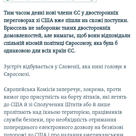
МУЛЬТИМЕДІА
Тим часом деякі нові члени ЄС у двосторонніх
ФОТО
переговорах зі США вже пішли на схожі поступки.
СПЕЦПРОЄКТИ
Брюссель не забороняє таких двосторонніх
домовленостей, але вимагає, щоб вони відповідали
ПОДКАСТИ
спільній візовій політиці Євросоюзу, яка була б
однаковою для всіх країн ЄС.
КРИМ РЕАЛІЇ
РУС
Зустріч відбувається у Словенії, яка нині головує в
УКР
Євросоюзі.
КТАТ
Європейська Комісія заперечує, зокрема, проти
вимог про присутність на борту літаків, які летять
ДОЛУЧАЙСЯ!
до США й зі Сполучених Штатів або й лише
пролітають над їхньою територією, працівників
служби безпеки, про необхідність отримання
попереднього електронного дозволу на безвізові
подорожі до США і про надання американським