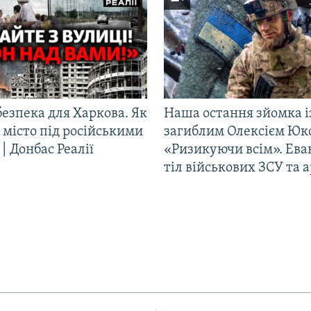
езпека для Харкова. Як
Наша остання зйомка і
 місто під російськими
загиблим Олексієм Юк
| Донбас Реалії
«Ризикуючи всім». Ева
тіл військових ЗСУ та а