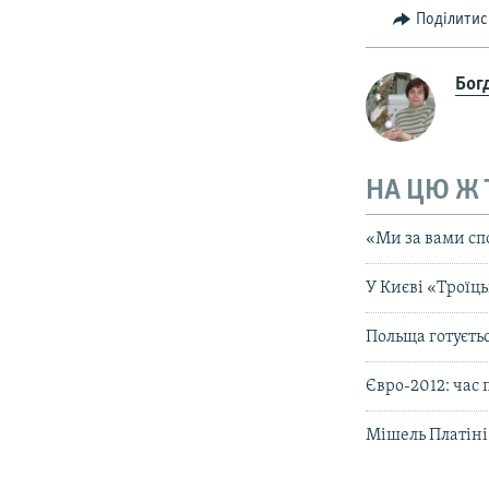
Поділитис
Бог
НА ЦЮ Ж
«Ми за вами спо
У Києві «Троїць
Польща готуєть
Євро-2012: час
Мішель Платіні 