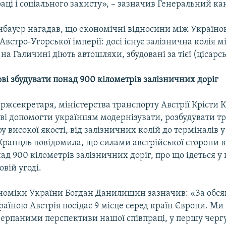
раці і соціального захисту», – зазначив Генеральний ка
нбауер нагадав, що економічні відносини між Україно
Австро-Угорської імперії: досі існує залізнична колія м
 на Галичині діють автошляхи, збудовані за тієї (цісарсь
ові збудувати понад 900 кілометрів залізничних доріг
ржсекретаря, міністерства транспорту Австрії Крісти 
ові допомогти українцям модернізувати, розбудувати т
у високої якості, від залізничних колій до терміналів 
Кранцль повідомила, що силами австрійської сторони в
ад 900 кілометрів залізничних доріг, про що ідеться у
вій угоді.
ономіки України Богдан Данилишин зазначив: «За обс
раїною Австрія посідає 9 місце серед країн Європи. М
черпаними перспективи нашої співпраці, у першу чергу