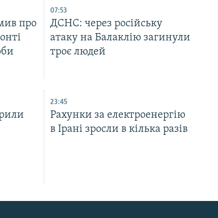
07:53
мив про
ДСНС: через російську
ронті
атаку на Балаклію загинули
оби
троє людей
23:45
арили
Рахунки за електроенергію
в Ірані зросли в кілька разів