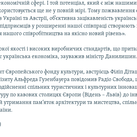
кономічній сфері. І той потенціал, який є між нашим
ористовується ще не у повній мірі. Тому пожвавлення
 Україні та Австрії, об’єктивна зацікавленість українс
 підприємців у розширенні нашої співпраці створюють
 нашого співробітництва на якісно новий рівень».
окої якості і високих виробничих стандартів, що прита
ує українська економіка, зауважив міністр Данилишин
нт Європейського фонду культури, австрієць Філіп Діт
ізиту Альфреда Гузенбауера повідомив Радіо Свобода, 
 здійсненні спільних туристичних і культурних іннова
 туру по кавових столицях Європи (Відень – Львів) до ін
 утримання пам‘яток архітектури та мистецтва, спільн
раїни.
)