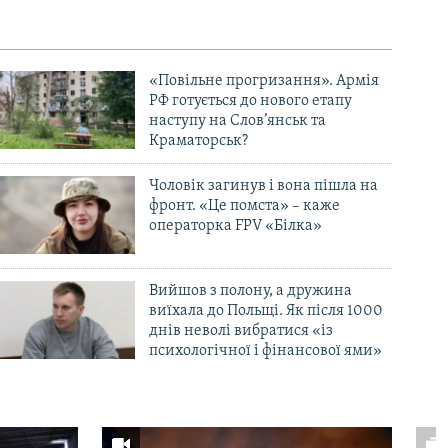
«Повільне прогризання». Армія
РФ готується до нового етапу
наступу на Слов’янськ та
Краматорськ?
Чоловік загинув і вона пішла на
фронт. «Це помста» – каже
операторка FPV «Білка»
Вийшов з полону, а дружина
виїхала до Польщі. Як після 1000
днів неволі вибратися «із
психологічної і фінансової ями»