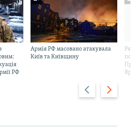
з
Армія РФ масовано атакувала
Рят
овим:
Київ та Київщину
пов
куація
Про
рмії РФ
Яр
Назад
Вперед