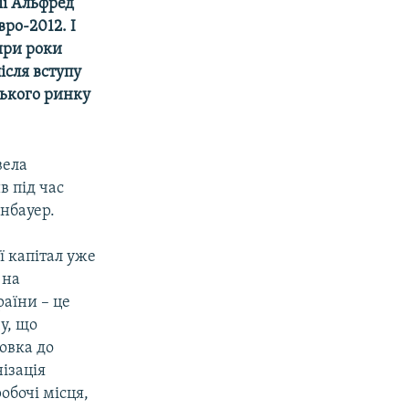
ії Альфред
ро-2012. І
тири роки
ісля вступу
нського ринку
вела
в під час
нбауер.
ї капітал уже
 на
аїни – це
у, що
товка до
ізація
обочі місця,