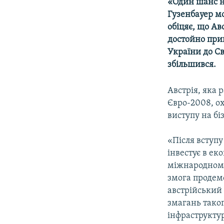
КИТАЙ.ВИКЛИКИ
«Один шанс на
Гузенбауер м
МУЛЬТИМЕДІА
обіцяє, що Ав
ФОТО
достойно при
України до Св
СПЕЦПРОЄКТИ
збільшився.
ПОДКАСТИ
Австрія, яка 
Євро-2008, ох
виступу на бі
«Після вступу
інвестує в ек
міжнародному 
змога продемо
австрійський 
змагань таког
інфраструктур