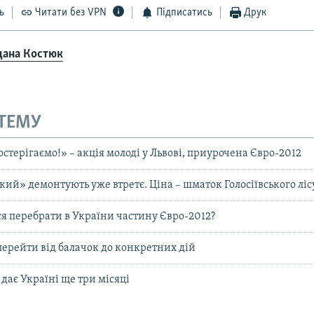
ь
Читати без VPN
Підписатись
Друк
дана Костюк
 ТЕМУ
стерігаємо!» – акція молоді у Львові, приурочена Євро-2012
кий» демонтують уже втретє. Ціна – шматок Голосіївського ліс
ся перебрати в України частину Євро-2012?
 перейти від балачок до конкретних дій
дає Україні ще три місяці