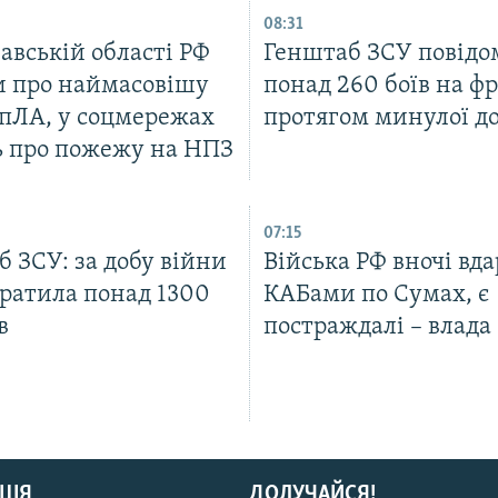
08:31
авській області РФ
Генштаб ЗСУ повідо
и про наймасовішу
понад 260 боїв на ф
БпЛА, у соцмережах
протягом минулої д
 про пожежу на НПЗ
07:15
 ЗСУ: за добу війни
Війська РФ вночі вд
тратила понад 1300
КАБами по Сумах, є
в
постраждалі – влада
ЦІЯ
ДОЛУЧАЙСЯ!