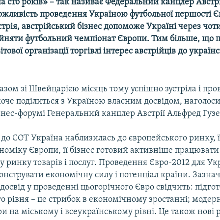
 сто років» – так називає Федеральний канцлер Австр
ожливість проведення Україною футбольної першості Єв
стрія, австрійський бізнес допоможе Україні через чо
йняти футбольний чемпіонат Європи. Тим більше, що п
ітової організації торгівлі інтерес австрійців до украї
разом зі Швейцарією місяць тому успішно зустріла і про
оче поділиться з Україною власним досвідом, наголоси
знес-форумі Генеральний канцлер Австрії Альфред Гузе
 до СОТ Україна наблизилась до європейського ринку, ї
ономіку Європи, її бізнес готовий активніше працювати
ринку товарів і послуг. Проведення Євро-2012 для Укр
нструвати економічну силу і потенціал країни. Зазнач
досвід у проведенні цьогорічного Євро свідчить: підго
о рівня – це стрибок в економічному зростанні; модерн
и на міському і всеукраїнському рівні. Це також нові р