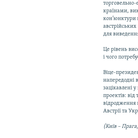
торговельно-е
країнами, вик
кон’юнктури в
австрійських
для виведення
Це рівень вис
і чого потреб
Віце-президе
напередодні в
зацікавлені у
проектів: від
відродження й
Австрії та Ук
(Київ – Прага