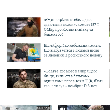
«Один стріляє в себе, а двоє
здаються в полон»: комбат 157-ї
ОМБр про Костянтинівку та
ближні бої
Від ейфорії до небажання жити.
Що відбувається з людьми після
в
звільнення із російського полону
«Боляче, що мого найкращого
бійця, який став батьком-
одинаком і перевівся в ТЦК, б’ють
свої в тилу» – комбриг Габінет