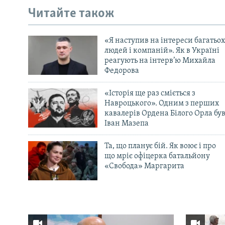
Читайте також
«Я наступив на інтереси багатьох
людей і компаній». Як в Україні
реагують на інтерв’ю Михайла
Федорова
«Історія ще раз сміється з
Навроцького». Одним з перших
кавалерів Ордена Білого Орла бу
Іван Мазепа
Та, що планує бій. Як воює і про
що мріє офіцерка батальйону
«Свобода» Маргарита