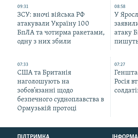
09:31
08:58
ЗСУ: вночі війська РФ
У Яросл
атакували Україну 100
заявил
БпЛА та чотирма ракетами,
атаку 
одну з них збили
пишуть
07:33
07:27
США та Британія
Генштаб
наголошують на
Росія в
зобов’язанні щодо
солдаті
безпечного судноплавства в
Ормузькій протоці
КРИМ РЕАЛІЇ
РУС
ПІДТРИМКА
ІНФОРМА
УКР