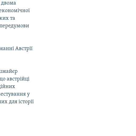
и двома
 економічної
ьких та
 передумови
манні Австрії
.
ашмайєр
що австрійці
ційних
вестування у
их для історії