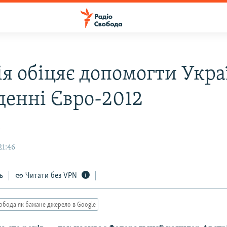
я обіцяє допомогти Укра
денні Євро-2012
к
21:46
ь
Читати без VPN
обода як бажане джерело в Google