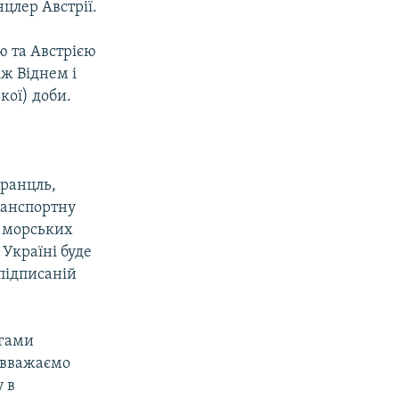
нцлер Австрії.
ю та Австрією
іж Віднем і
кої) доби.
Кранцль,
ранспортну
у морських
 Україні буде
 підписаній
ягами
и вважаємо
 в