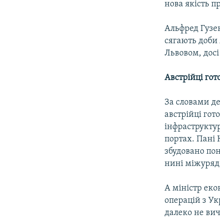
нова якість п
Альфред Гузе
сягають доби 
Львовом, досі
Австрійці гот
За словами де
австрійці гот
інфраструктур
портах. Пані 
збудовано пон
нині міжурядо
А міністр ек
операцій з Ук
далеко не ви