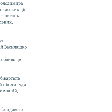
 Володимира
я високих цін
 з питань
ельник,
уть
ій Василашко.
собливо це
бівартість
й нікого туди
компаній,
о фондового