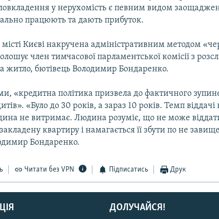
аловкладення у нерухомість є певним видом заощадже
еально працюють та дають прибуток.
в місті Києві накручена адміністративним методом «че
голошує член тимчасової парламентської комісії з розс
на житло, бютівець Володимир Бондаренко.
ами, «кредитна політика призвела до фактичного зупи
тів». «Було до 30 років, а зараз 10 років. Темп віддачі
дина не витримає. Людина розуміє, що не може віддат
закладену квартиру і намагається її збути по не завище
одимир Бондаренко.
ь
Читати без VPN
Підписатись
Друк
ЦІЯ
ДОЛУЧАЙСЯ!