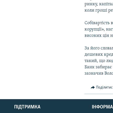
ринку, капіт
коли гроші р
Собівартість 
корупції», на
високих цін 
За його слов
дешевих креди
такий, що лю
Банк забирає 
зазначив Вол
Поділитис
КРИМ РЕАЛІЇ
РУС
ПІДТРИМКА
ІНФОРМА
УКР