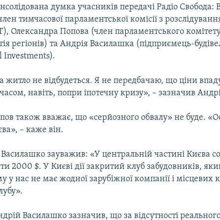
онсолідована думка учасників передачі Радіо Свобода:
лен тимчасової парламентської комісії з розслідуванн
Т), Олександра Попова (член парламентського комітету
ія регіонів) та Андрія Василашка (підприємець-будів
l Investments).
а житло не відбудеться. Я не передбачаю, що ціни впад
асом, навіть, попри іпотечну кризу», – зазначив Андр
пов також вважає, що «серйозного обвалу» не буде. «О
єва», – каже він.
Василашко зауважив: «У центральній частині Києва со
и 2000 $. У Києві дії закритий клуб забудовників, яки
му у нас не має жодної зарубіжної компанії і місцевих 
лубу».
ндрій Василашко зазначив, що за відсутності реальног