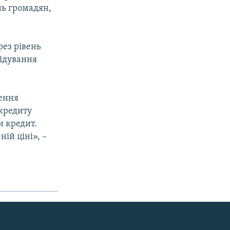
нь громадян,
рез рівень
лідування
нення
 кредиту
и кредит.
ній ціні», –