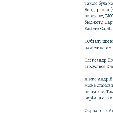
МУЛЬТИМЕДІА
Такою була к
ФОТО
Бондаренка (ч
на житло, БЮ
СПЕЦПРОЄКТИ
бюджету, Парт
ПОДКАСТИ
Eastern Capita
«Обвалу цін н
найближчим ч
Олександр По
стосується Ки
А вже Андрій 
може становит
не пускає. То
окрім цього к
Окрім того, А