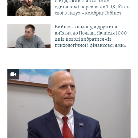
бійця, який став батьком-
одинаком і перевівся в ТЦК, б’ють
свої в тилу» – комбриг Габінет
Вийшов з полону, а дружина
виїхала до Польщі. Як після 1000
днів неволі вибратися «із
психологічної і фінансової ями»