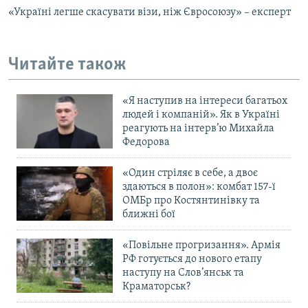
«Україні легше скасувати візи, ніж Євросоюзу» – експерт
Читайте також
«Я наступив на інтереси багатьох
людей і компаній». Як в Україні
реагують на інтерв’ю Михайла
Федорова
«Один стріляє в себе, а двоє
здаються в полон»: комбат 157-ї
ОМБр про Костянтинівку та
ближні бої
«Повільне прогризання». Армія
РФ готується до нового етапу
наступу на Слов’янськ та
Краматорськ?