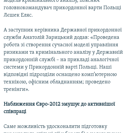
модель кримінального аналізу, пояснює
головнокомандувач прикордонної варти Польщі
Лєшек Еляс.
Усі сайти RFE/RL
А заступник керівника Державної прикордонної
служби Анатолій Зарицький додав: «Проведена
робота зі створення сучасної моделі управління
ризиками та кримінального аналізу у Державній
прикордонній службі – на прикладі аналогічної
системи у Прикордонній варті Польщі. Наші
відповідні підрозділи оснащено комп’ютерною
технікою, офісним обладнанням; проведено
тренінги».
Наближення Євро-2012 змушує до активнішої
співпраці
Саме можливість удосконалити підготовку