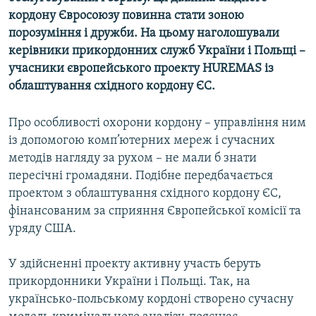
КИТАЙ.ВИКЛИКИ
кордону Євросоюзу повинна стати зоною
порозуміння і дружби. На цьому наголошували
МУЛЬТИМЕДІА
керівники прикордонних служб України і Польщі –
ФОТО
учасники європейського проекту HUREMAS із
облаштування східного кордону ЄС.
СПЕЦПРОЄКТИ
ПОДКАСТИ
Про особливості охорони кордону – управління ним
із допомогою комп’ютерних мереж і сучасних
КРИМ РЕАЛІЇ
методів нагляду за рухом – не мали б знати
РУС
пересічні громадяни. Подібне передбачається
проектом з облаштування східного кордону ЄС,
УКР
фінансованим за сприяння Європейської комісії та
КТАТ
уряду США.
ДОЛУЧАЙСЯ!
У здійсненні проекту активну участь беруть
прикордонники України і Польщі. Так, на
українсько-польському кордоні створено сучасну