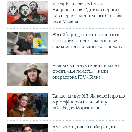
«Історія ще раз сміється з
Навроцького». Одним з перших
кавалерів Ордена Білого Орла був
Іван Мазепа
Від ейфорії до небажання жити.
Що відбувається з людьми після
звільнення із російського полону
Чоловік загинув і вона пішла на
фронт. «Це помста» – каже
операторка FPV «Білка»
Та, що планує бій. Як воює і про що
мріє офіцерка батальйону
«Свобода» Маргарита
«Боляче, що мого найкращого