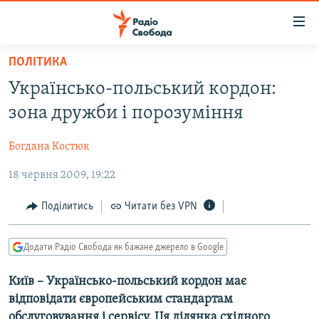
Доступність
посилання
Перейти
ПОЛІТИКА
до
РАДІО СВОБОДА – 70 РОКІВ
Українсько-польський кордон:
основного
ВСЕ ЗА ДОБУ
матеріалу
зона дружби і порозуміння
СТАТТІ
Перейти
до
Богдана Костюк
ВІЙНА
ПОЛІТИКА
основної
18 червня 2009, 19:22
РОСІЙСЬКА «ФІЛЬТРАЦІЯ»
ЕКОНОМІКА
навігації
Перейти
ДОНБАС.РЕАЛІЇ
СУСПІЛЬСТВО
Поділитись
Читати без VPN
до
КРИМ.РЕАЛІЇ
КУЛЬТУРА
пошуку
Додати Радіо Свобода як бажане джерело в Google
ТИ ЯК?
СПОРТ
СХЕМИ
Київ – Українсько-польський кордон має
УКРАЇНА
відповідати європейським стандартам
ПРИАЗОВ’Я
СВІТ
обслуговування і сервісу. Ця ділянка східного