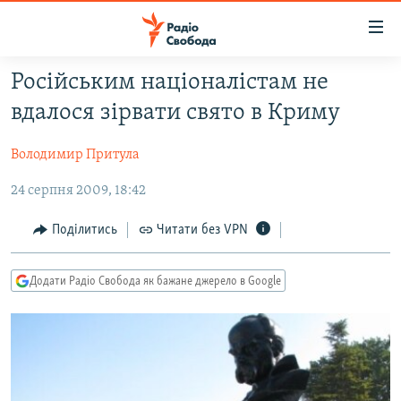
Доступність
посилання
Перейти
Російським націоналістам не
до
РАДІО СВОБОДА – 70 РОКІВ
вдалося зірвати свято в Криму
основного
ВСЕ ЗА ДОБУ
матеріалу
Володимир Притула
СТАТТІ
Перейти
до
24 серпня 2009, 18:42
ВІЙНА
ПОЛІТИКА
основної
РОСІЙСЬКА «ФІЛЬТРАЦІЯ»
ЕКОНОМІКА
навігації
Поділитись
Читати без VPN
Перейти
ДОНБАС.РЕАЛІЇ
СУСПІЛЬСТВО
до
Додати Радіо Свобода як бажане джерело в Google
КРИМ.РЕАЛІЇ
КУЛЬТУРА
пошуку
ТИ ЯК?
СПОРТ
СХЕМИ
УКРАЇНА
КИТАЙ.ВИКЛИКИ
СВІТ