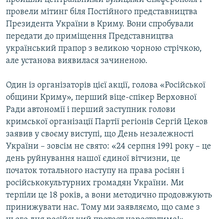
провели мітинг біля Постійного представництва
Президента України в Криму. Вони спробували
передати до приміщення Представництва
український прапор з великою чорною стрічкою,
але установа виявилася зачиненою.
Один із організаторів цієї акції, голова «Російської
общини Криму», перший віце-спікер Верховної
Ради автономії і перший заступник голови
кримської організації Партії регіонів Сергій Цеков
заявив у своєму виступі, що День незалежності
України – зовсім не свято: «24 серпня 1991 року – це
день руйнування нашої єдиної вітчизни, це
початок тотального наступу на права росіян і
російськокультурних громадян України. Ми
терпіли це 18 років, а вони методично продовжують
принижувати нас. Тому ми заявляємо, що саме з