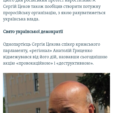
цього дня російський протест наростатиме!».
Сергій Цеков також пообіцяв створити потужну
проросійську організацію, з якою рахуватиметься
українська влада.
Свято української демократії
Однопартієць Сергія Цекова спікер кримського
парламенту, «регіонал» Анатолій Гриценко
відмежувався від його дій, назвавши сьогоднішню
акцію «провокаційною» і «деструктивною».