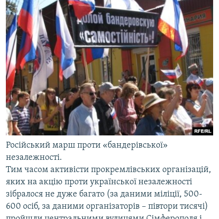
Російський марш проти «бандерівської»
незалежності.
Тим часом активісти прокремлівських організацій,
яких на акцію проти української незалежності
зібралося не дуже багато (за даними міліції, 500-
600 осіб, за даними організаторів – півтори тисячі)
пройшли центральними вулицями Сімферополя і