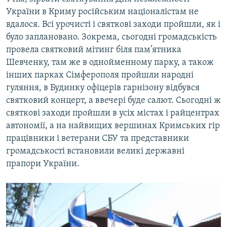
Усі сайти RFE/RL
України в Криму російським націоналістам не
вдалося. Всі урочисті і святкові заходи пройшли, як і
було заплановано. Зокрема, сьогодні громадськість
провела святковий мітинг біля пам’ятника
Шевченку, там же в однойменному парку, а також
інших парках Сімферополя пройшли народні
гуляння, в Будинку офіцерів гарнізону відбувся
святковий концерт, а ввечері буде салют. Сьогодні ж
святкові заходи пройшли в усіх містах і райцентрах
автономії, а на найвищих вершинах Кримських гір
працівники і ветерани СБУ та представники
громадськості встановили великі державні
прапори України.