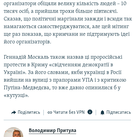
організатори обіцяли велику кількість людей – 10
тисяч осіб, а прийшли трохи більше півтисячі.
Сказав, що політичні маргінали завжди і всюди так
намагаються самостверджуватися, але цей мітинг
ще раз показав, що кримчани не підтримують ідеї
його організаторів.
Геннадій Москаль також назвав ці проросійські
протести в Криму «свідченням демократії в
Україні». За його словами, якби українці в Росії
вийшли на вулиці з прапорами УПА і з критикою
Путіна-Медведєва, то вже давно опинилися б у
«кутузці».
Поділитись
Читати без VPN
Підписатись
Володимир Притула