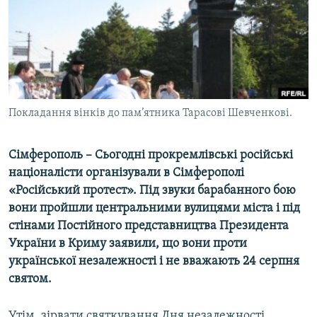
МУЛЬТИМЕДІА
ФОТО
СПЕЦПРОЄКТИ
ПОДКАСТИ
Покладання вінків до пам’ятника Тарасові Шевченкові.
КРИМ РЕАЛІЇ
РУС
Сімферополь – Сьогодні прокремлівські російські
УКР
націоналісти організували в Сімферополі
«Російський протест». Під звуки барабанного бою
КТАТ
вони пройшли центральними вулицями міста і під
стінами Постійного представництва Президента
ДОЛУЧАЙСЯ!
України в Криму заявили, що вони проти
української незалежності і не вважають 24 серпня
святом.
Утім, зірвати святкування Дня незалежності