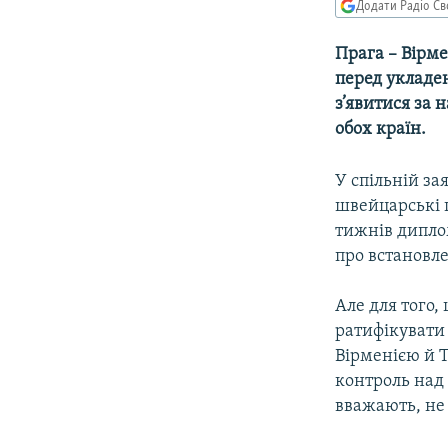
МУЛЬТИМЕДІА
Додати Радіо Св
ФОТО
Прага – Вірм
СПЕЦПРОЄКТИ
перед укладе
з’явитися за 
ПОДКАСТИ
обох країн.
У спільній за
швейцарські 
тижнів дипло
про встановл
Але для того
ратифікувати
Вірменією й Т
контроль над
вважають, не 