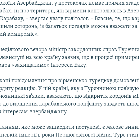
окоїти Азербайджан, у протоколах немає прямих згадо
бах, ні про території, які вірмени контролюють в Аз
арабаху, – звертає увагу політолог. – Власне, те, що к
шили осторонь, із багатьох поглядів можна вважати за
ий компроміс».
онеділкового вечора міністр закордонних справ Туреч
елевиступі на всю країну заявив, що в процесі примире
ара «захищатиме» інтереси Баку.
жані повідомлення про вірменсько-турецьку домовлен
диту реакцію. У цій країні, яку з Туреччиною пов’язую
оюзницькі зв’язки, вважають, що відкриття кордонів м
 до вирішення карабахського конфлікту завдасть шко
 інтересам Азербайджану.
танням, яке може зашкодити поступові, є масове вин
нській імперії в роки Першої світової війни. Туреччин