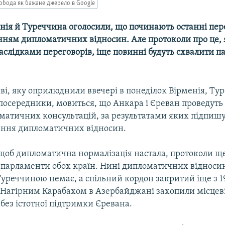
обода як бажане джерело в Google
енія й Туреччина оголосили, що починають останні пе
нням дипломатичних відносин. Але протоколи про це, 
наслідками переговорів, іще повинні будуть схвалити 
яві, яку оприлюднили ввечері в понеділок Вірменія, Ту
посередники, мовиться, що Анкара і Єреван проведуть 
матичних консультацій, за результатами яких підпиш
ення дипломатичних відносин.
, щоб дипломатична нормалізація настала, протоколи щ
 парламенти обох країн. Нині дипломатичних відноси
уреччиною немає, а спільний кордон закритий іще з 19
 Нагірним Карабахом в Азербайджані захопили місцеві
без істотної підтримки Єревана.