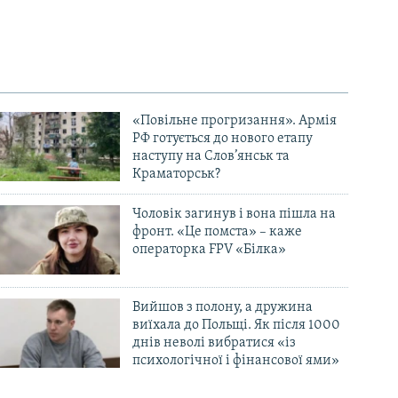
«Повільне прогризання». Армія
РФ готується до нового етапу
наступу на Слов’янськ та
Краматорськ?
Чоловік загинув і вона пішла на
фронт. «Це помста» – каже
операторка FPV «Білка»
Вийшов з полону, а дружина
виїхала до Польщі. Як після 1000
днів неволі вибратися «із
психологічної і фінансової ями»