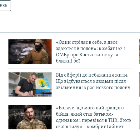
тика
«Один стріляє в себе, а двоє
здаються в полон»: комбат 157-ї
ОМБр про Костянтинівку та
ближні бої
Від ейфорії до небажання жити.
Що відбувається з людьми після
в
звільнення із російського полону
«Боляче, що мого найкращого
бійця, який став батьком-
одинаком і перевівся в ТЦК, б’ють
свої в тилу» – комбриг Габінет