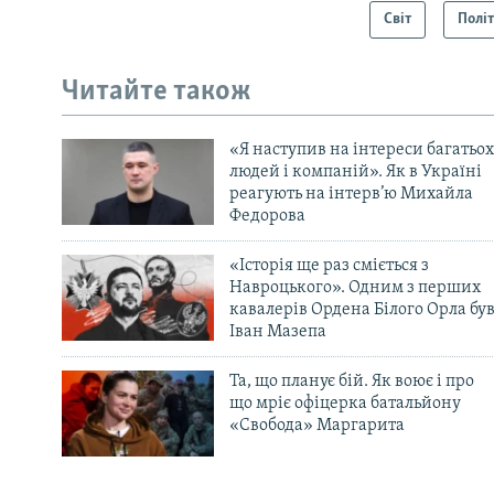
Світ
Полі
Читайте також
«Я наступив на інтереси багатьох
людей і компаній». Як в Україні
реагують на інтерв’ю Михайла
Федорова
«Історія ще раз сміється з
Навроцького». Одним з перших
кавалерів Ордена Білого Орла бу
Іван Мазепа
Та, що планує бій. Як воює і про
що мріє офіцерка батальйону
«Свобода» Маргарита