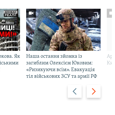
ркова. Як
Наша остання зйомка із
Арм
ійськими
загиблим Олексієм Юковим:
Киї
ї
«Ризикуючи всім». Евакуація
тіл військових ЗСУ та армії РФ
Назад
Вперед