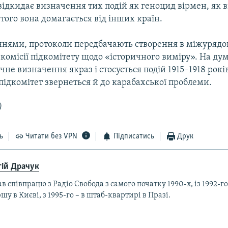
відкидає визначення тих подій як геноцид вірмен, як 
 того вона домагається від інших країн.
ннями, протоколи передбачають створення в міжурядо
комісії підкомітету щодо «історичного виміру». На дум
не визначення якраз і стосується подій 1915–1918 рокі
ідкомітет звернеться й до карабахської проблеми.
)
ь
Читати без VPN
Підписатись
Друк
гій Драчук
в співпрацю з Радіо Свобода з самого початку 1990-х, із 1992-го
шу в Києві, з 1995-го – в штаб-квартирі в Празі.