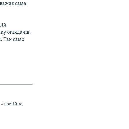
вважає сама
вій
ку оглядачів,
в. Так само
 – постійно,