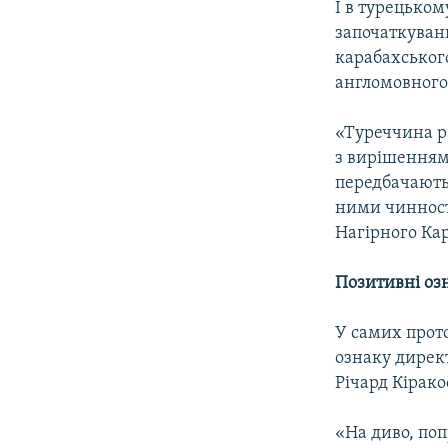
І в турецько
започаткуван
карабахського
англомовного
«Туреччина р
з вирішенням 
передбачають
ними чинност
Нагірного Кар
Позитивні оз
У самих прото
ознаку дирек
Річард Кірако
«На диво, по