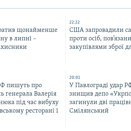
22:22
тратив щонайменше
США запровадили са
ну в липні –
проти осіб, пов’язани
ахисники
закупівлями зброї д
20:01
РФ пишуть про
У Павлограді удар Р
ь генерала Валерія
знищив депо «Укрп
нюка під час вибуху
загинули дві праців
вському ресторані 1
Смілянський