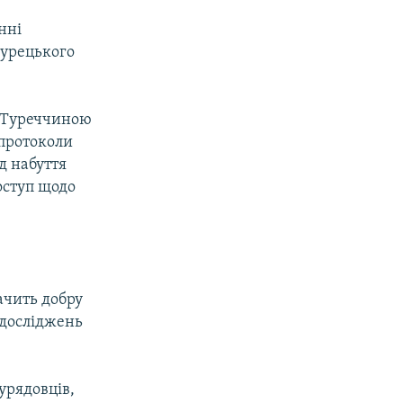
нні
турецького
й Туреччиною
 протоколи
д набуття
оступ щодо
ачить добру
 досліджень
урядовців,