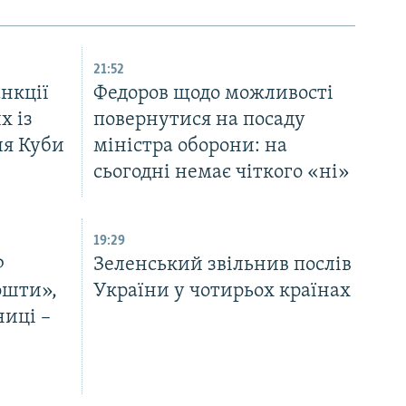
21:52
нкції
Федоров щодо можливості
х із
повернутися на посаду
ля Куби
міністра оборони: на
сьогодні немає чіткого «ні»
19:29
Ф
Зеленський звільнив послів
ошти»,
України у чотирьох країнах
ниці –