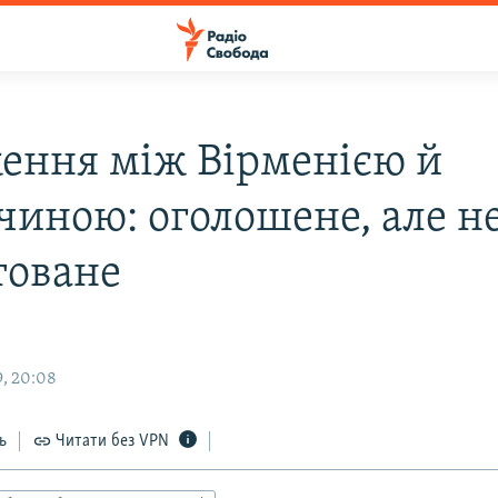
ення між Вірменією й
чиною: оголошене, але н
товане
, 20:08
ь
Читати без VPN