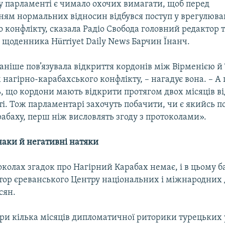
му парламенті є чимало охочих вимагати, щоб перед
ням нормальних відносин відбувся поступ у врегулюва
 конфлікту, сказала Радіо Свобода головний редактор 
 щоденника Hürriyet Daily News Барчин Їнанч.
аніше пов’язувала відкриття кордонів між Вірменією 
нагірно-карабахського конфлікту, – нагадує вона. – А
, що кордони мають відкрити протягом двох місяців ві
і. Тож парламентарі захочуть побачити, чи є якийсь п
абаху, перш ніж висловлять згоду з протоколами».
наки й негативні натяки
колах згадок про Нагірний Карабах немає, і в цьому б
тор єреванського Центру національних і міжнародних
сян.
при кілька місяців дипломатичної риторики турецьких 