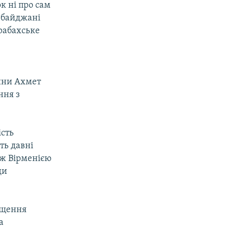
к ні про сам
ербайджані
арабахське
чини Ахмет
ння з
ість
ть давні
іж Вірменією
ди
ищення
а