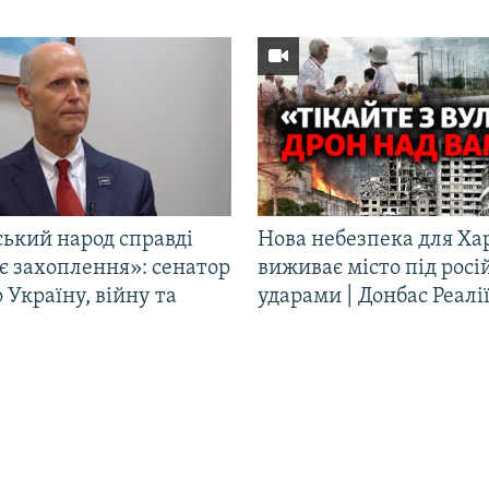
ський народ справді
Нова небезпека для Ха
є захоплення»: сенатор
виживає місто під рос
Україну, війну та
ударами | Донбас Реалі