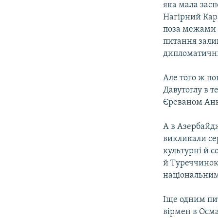
яка мала засп
Нагірний Кара
поза межами К
питання зали
дипломатичн
Але того ж п
Давутоглу в т
Єреваном Анк
А в Азербайд
викликали сер
культурні й с
й Туреччиною
національним
Іще одним пи
вірмен в Осма