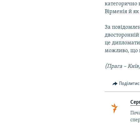
категорично 
Вірменія й як
За повідомле
двосторонній 
це дипломатич
можливо, що п
(Прага – Київ
Поділитис
Сер
Поча
спер