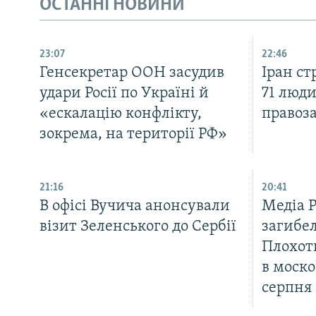
ОСТАННІ НОВИНИ
23:07
22:46
Генсекретар ООН засудив
Іран с
удари Росії по Україні й
71 люди
«ескалацію конфлікту,
правоз
зокрема, на території РФ»
21:16
20:41
В офісі Вучича анонсували
Медіа 
візит Зеленського до Сербії
загибел
Плохот
в моско
серпня
КРИМ РЕАЛІЇ