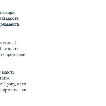
реговори
які мають
парламенти
реччина і
іще шість
уть протоколи
е мають
н між
93 року, коли
 вірмени – як