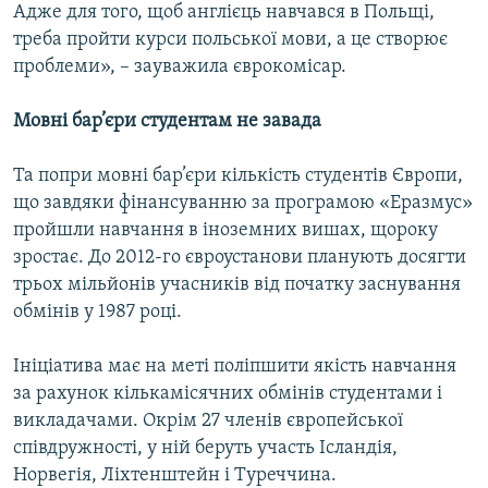
Адже для того, щоб англієць навчався в Польщі,
треба пройти курси польської мови, а це створює
проблеми», – зауважила єврокомісар.
Мовні бар’єри студентам не завада
Та попри мовні бар’єри кількість студентів Європи,
що завдяки фінансуванню за програмою «Еразмус»
пройшли навчання в іноземних вишах, щороку
зростає. До 2012-го євроустанови планують досягти
трьох мільйонів учасників від початку заснування
обмінів у 1987 році.
Ініціатива має на меті поліпшити якість навчання
за рахунок кількамісячних обмінів студентами і
викладачами. Окрім 27 членів європейської
співдружності, у ній беруть участь Ісландія,
Норвегія, Ліхтенштейн і Туреччина.