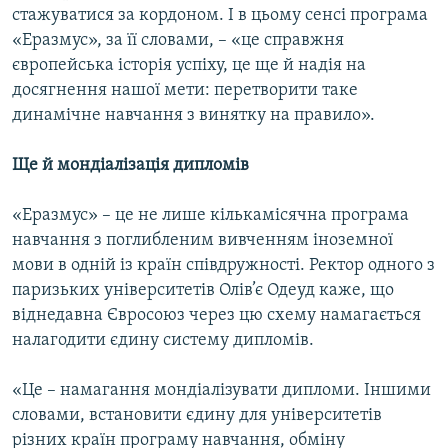
стажуватися за кордоном. І в цьому сенсі програма
«Еразмус», за її словами, – «це справжня
європейська історія успіху, це ще й надія на
досягнення нашої мети: перетворити таке
динамічне навчання з винятку на правило».
Ще й мондіалізація дипломів
«Еразмус» – це не лише кількамісячна програма
навчання з поглибленим вивченням іноземної
мови в одній із країн співдружності. Ректор одного з
паризьких університетів Олів’є Одеуд каже, що
віднедавна Євросоюз через цю схему намагається
налагодити єдину систему дипломів.
«Це – намагання мондіалізувати дипломи. Іншими
словами, встановити єдину для університетів
різних країн програму навчання, обміну