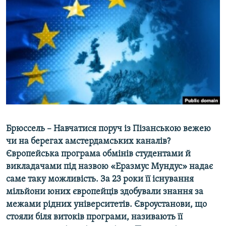
МУЛЬТИМЕДІА
ФОТО
СПЕЦПРОЄКТИ
ПОДКАСТИ
КРИМ РЕАЛІЇ
РУС
УКР
Брюссель – Навчатися поруч із Пізанською вежею
КТАТ
чи на берегах амстердамських каналів?
Європейська програма обмінів студентами й
викладачами під назвою «Еразмус Мундус» надає
ДОЛУЧАЙСЯ!
саме таку можливість. За 23 роки її існування
мільйони юних європейців здобували знання за
межами рідних університетів. Євроустанови, що
стояли біля витоків програми, називають її