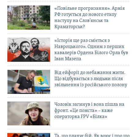
«Повільне прогризання». Армія
РФ готується до нового етапу
наступу на Слов’янськ та
Краматорськ?
«Історія ще раз сміється з
Навроцького». Одним з перших
кавалерів Ордена Білого Орла був
Іван Мазепа
Від ейфорії до небажання жити.
Що відбувається з людьми після
звільнення із російського полону
Чоловік загинув і вона пішла на
фронт. «Це помста» – каже
операторка FPV «Білка»
Та, що планує бій. Як воює і про що