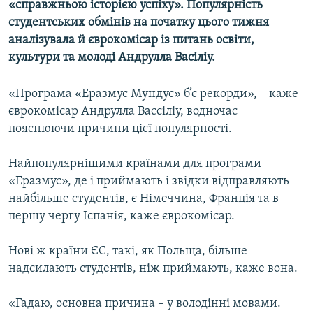
«справжньою історією успіху». Популярність
Усі сайти RFE/RL
студентських обмінів на початку цього тижня
аналізувала й єврокомісар із питань освіти,
культури та молоді Андрулла Васіліу.
«Програма «Еразмус Мундус» б’є рекорди», – каже
єврокомісар Андрулла Вассіліу, водночас
пояснюючи причини цієї популярності.
Найпопулярнішими країнами для програми
«Еразмус», де і приймають і звідки відправляють
найбільше студентів, є Німеччина, Франція та в
першу чергу Іспанія, каже єврокомісар.
Нові ж країни ЄС, такі, як Польща, більше
надсилають студентів, ніж приймають, каже вона.
«Гадаю, основна причина – у володінні мовами.