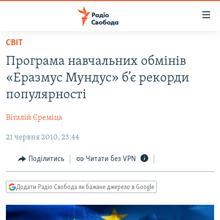
Доступність
посилання
Перейти
СВІТ
до
РАДІО СВОБОДА – 70 РОКІВ
Програма навчальних обмінів
основного
ВСЕ ЗА ДОБУ
матеріалу
«Еразмус Мундус» б’є рекорди
СТАТТІ
Перейти
популярності
до
ВІЙНА
ПОЛІТИКА
основної
Віталій Єреміца
РОСІЙСЬКА «ФІЛЬТРАЦІЯ»
ЕКОНОМІКА
навігації
Перейти
21 червня 2010, 23:44
ДОНБАС.РЕАЛІЇ
СУСПІЛЬСТВО
до
КРИМ.РЕАЛІЇ
КУЛЬТУРА
Поділитись
Читати без VPN
пошуку
ТИ ЯК?
СПОРТ
Додати Радіо Свобода як бажане джерело в Google
СХЕМИ
УКРАЇНА
КИТАЙ.ВИКЛИКИ
СВІТ