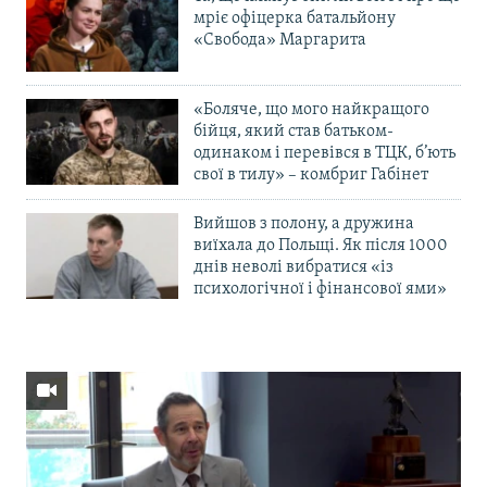
мріє офіцерка батальйону
«Свобода» Маргарита
«Боляче, що мого найкращого
бійця, який став батьком-
одинаком і перевівся в ТЦК, б’ють
свої в тилу» – комбриг Габінет
Вийшов з полону, а дружина
виїхала до Польщі. Як після 1000
днів неволі вибратися «із
психологічної і фінансової ями»