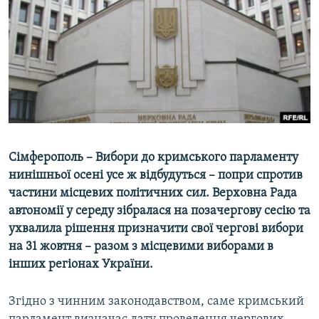
МУЛЬТИМЕДІА
ФОТО
СПЕЦПРОЄКТИ
ПОДКАСТИ
КРИМ РЕАЛІЇ
РУС
Сімферополь – Вибори до кримського парламенту
УКР
нинішньої осені усе ж відбудуться – попри спротив
частини місцевих політичних сил. Верховна Рада
КТАТ
автономії у середу зібралася на позачергову сесію та
ухвалила рішення призначити свої чергові вибори
ДОЛУЧАЙСЯ!
на 31 жовтня – разом з місцевими виборами в
інших регіонах України.
Згідно з чинним законодавством, саме кримський