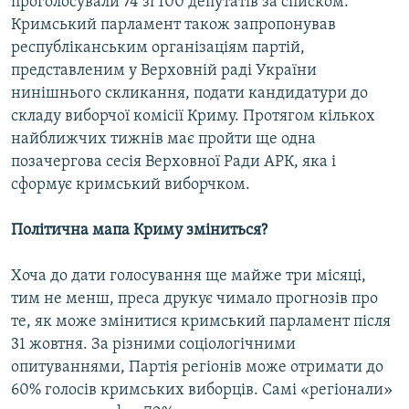
проголосували 74 зі 100 депутатів за списком.
Кримський парламент також запропонував
республіканським організаціям партій,
представленим у Верховній раді України
нинішнього скликання, подати кандидатури до
складу виборчої комісії Криму. Протягом кількох
найближчих тижнів має пройти ще одна
позачергова сесія Верховної Ради АРК, яка і
сформує кримський виборчком.
Політична мапа Криму зміниться?
Хоча до дати голосування ще майже три місяці,
тим не менш, преса друкує чимало прогнозів про
те, як може змінитися кримський парламент після
31 жовтня. За різними соціологічними
опитуваннями, Партія регіонів може отримати до
60% голосів кримських виборців. Самі «регіонали»