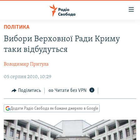
Доступність
посилання
Перейти
ПОЛІТИКА
до
РАДІО СВОБОДА – 70 РОКІВ
Вибори Верховної Ради Криму
основного
ВСЕ ЗА ДОБУ
матеріалу
таки відбудуться
СТАТТІ
Перейти
до
Володимир Притула
ВІЙНА
ПОЛІТИКА
основної
05 серпня 2010, 10:29
РОСІЙСЬКА «ФІЛЬТРАЦІЯ»
ЕКОНОМІКА
навігації
Перейти
ДОНБАС.РЕАЛІЇ
СУСПІЛЬСТВО
Поділитись
Читати без VPN
до
КРИМ.РЕАЛІЇ
КУЛЬТУРА
пошуку
Додати Радіо Свобода як бажане джерело в Google
ТИ ЯК?
СПОРТ
СХЕМИ
УКРАЇНА
КИТАЙ.ВИКЛИКИ
СВІТ