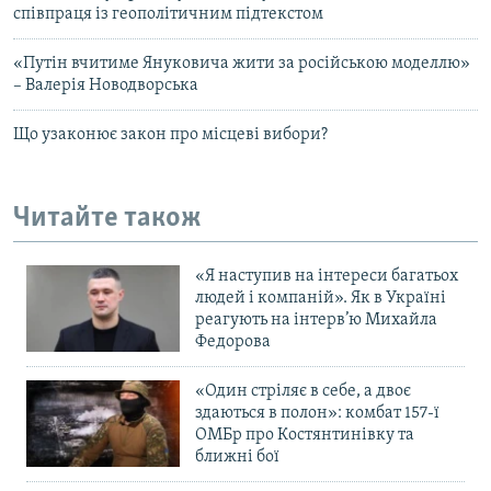
співпраця із геополітичним підтекстом
«Путін вчитиме Януковича жити за російською моделлю»
– Валерія Новодворська
Що узаконює закон про місцеві вибори?
Читайте також
«Я наступив на інтереси багатьох
людей і компаній». Як в Україні
реагують на інтерв’ю Михайла
Федорова
«Один стріляє в себе, а двоє
здаються в полон»: комбат 157-ї
ОМБр про Костянтинівку та
ближні бої