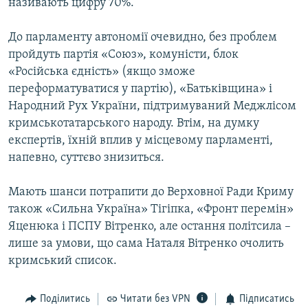
називають цифру 70%.
До парламенту автономії очевидно, без проблем
пройдуть партія «Союз», комуністи, блок
«Російська єдність» (якщо зможе
переформатуватися у партію), «Батьківщина» і
Народний Рух України, підтримуваний Меджлісом
кримськотатарського народу. Втім, на думку
експертів, їхній вплив у місцевому парламенті,
напевно, суттєво знизиться.
Мають шанси потрапити до Верховної Ради Криму
також «Сильна Україна» Тігіпка, «Фронт перемін»
Яценюка і ПСПУ Вітренко, але остання політсила –
лише за умови, що сама Наталя Вітренко очолить
кримський список.
Поділитись
Читати без VPN
Підписатись