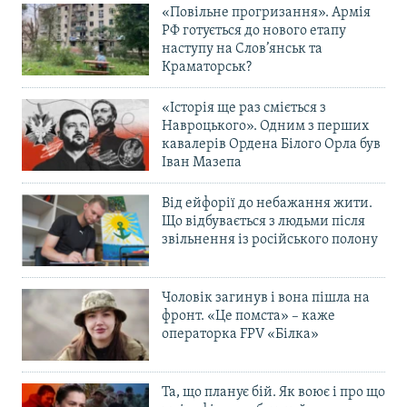
«Повільне прогризання». Армія
РФ готується до нового етапу
наступу на Слов’янськ та
Краматорськ?
«Історія ще раз сміється з
Навроцького». Одним з перших
кавалерів Ордена Білого Орла був
Іван Мазепа
Від ейфорії до небажання жити.
Що відбувається з людьми після
звільнення із російського полону
Чоловік загинув і вона пішла на
фронт. «Це помста» – каже
операторка FPV «Білка»
Та, що планує бій. Як воює і про що