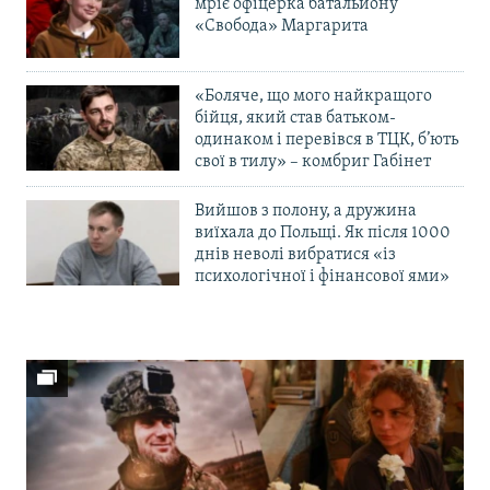
мріє офіцерка батальйону
«Свобода» Маргарита
«Боляче, що мого найкращого
бійця, який став батьком-
одинаком і перевівся в ТЦК, б’ють
свої в тилу» – комбриг Габінет
Вийшов з полону, а дружина
виїхала до Польщі. Як після 1000
днів неволі вибратися «із
психологічної і фінансової ями»