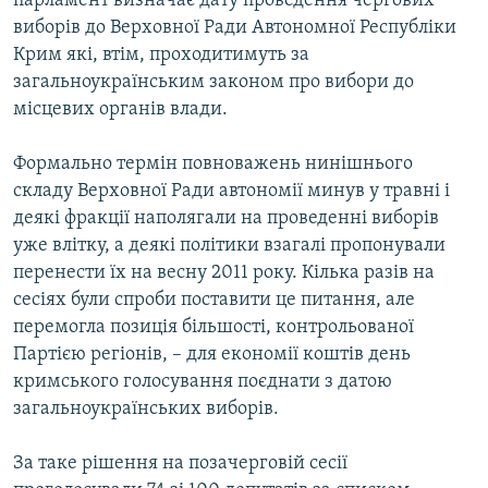
парламент визначає дату проведення чергових
Усі сайти RFE/RL
виборів до Верховної Ради Автономної Республіки
Крим які, втім, проходитимуть за
загальноукраїнським законом про вибори до
місцевих органів влади.
Формально термін повноважень нинішнього
складу Верховної Ради автономії минув у травні і
деякі фракції наполягали на проведенні виборів
уже влітку, а деякі політики взагалі пропонували
перенести їх на весну 2011 року. Кілька разів на
сесіях були спроби поставити це питання, але
перемогла позиція більшості, контрольованої
Партією регіонів, – для економії коштів день
кримського голосування поєднати з датою
загальноукраїнських виборів.
За таке рішення на позачерговій сесії