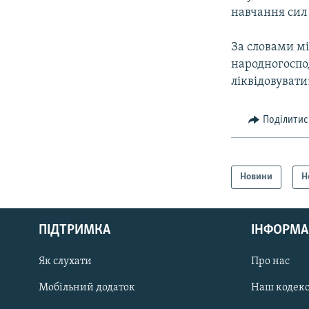
навчання сил 
За словами мі
народногоспо
ліквідовувати
Поділитис
Новини
Н
КРИМ РЕАЛІЇ
РУС
ПІДТРИМКА
ІНФОРМА
УКР
КТАТ
Як слухати
Про нас
Мобільний додаток
Наш кодек
ДОЛУЧАЙСЯ!