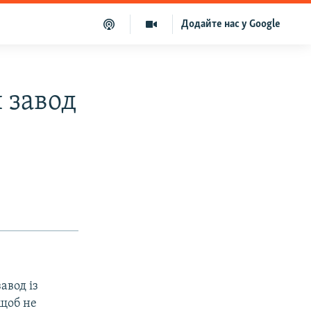
Додайте нас у Google
 завод
авод із
 щоб не