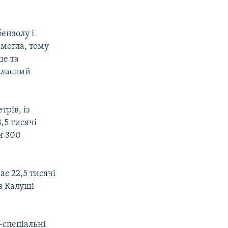
ензолу і
 могла, тому
ше та
власний
рів, із
,5 тисячі
и 300
ає 22,5 тисячі
в Калуші
-спеціальні