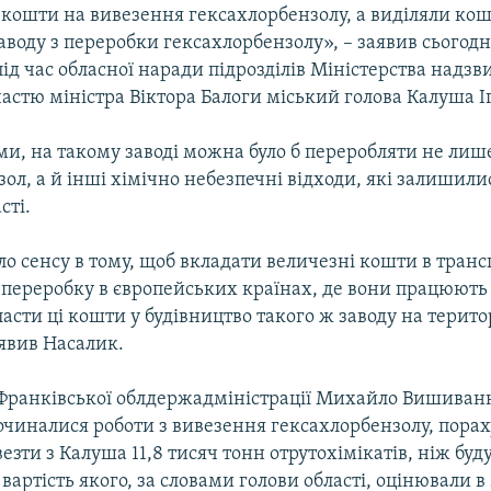
 кошти на вивезення гексахлорбензолу, а виділяли ко
аводу з переробки гексахлорбензолу», – заявив сьогодні
ід час обласної наради підрозділів Міністерства надз
частю міністра Віктора Балоги міський голова Калуша І
ми, на такому заводі можна було б переробляти не лиш
ол, а й інші хімічно небезпечні відходи, які залишили
сті.
ло сенсу в тому, щоб вкладати величезні кошти в тран
і переробку в європейських країнах, де вони працюють
ласти ці кошти у будівництво такого ж заводу на територ
аявив Насалик.
-Франківської облдержадміністрації Михайло Вишиван
очиналися роботи з вивезення гексахлорбензолу, пора
езти з Калуша 11,8 тисяч тонн отрутохімікатів, ніж буд
 вартість якого, за словами голови області, оцінювали в