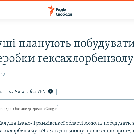
уші планують побудувати
реробки гексахлорбензолу
:18
ь
Читати без VPN
обода як бажане джерело в Google
Калуша Івано-Франківської області можуть побудувати з
сахлорбензолу. «Я сьогодні вношу пропозицію про те,