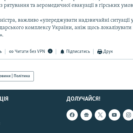
з рятування та аеромедичної евакуації в гірських умов
ністра, важливо «упереджувати надзвичайні ситуації у
дарського комплексу України, аніж щось локалізувати 
».
ь
Читати без VPN
Підписатись
Друк
овини | Політика
ЦІЯ
ДОЛУЧАЙСЯ!
с