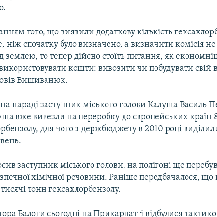
о.
анням того, що виявили додаткову кількість гексахлорб
, ніж спочатку було визначено, а визначити комісія не
ід землею, то тепер дійсно стоїть питання, як економні
використовувати кошти: вивозити чи побудувати свій 
зповів Вишиванюк.
на нараді заступник міського голови Калуша Василь Пет
уша вже вивезли на переробку до європейських країн 8
рбензолу, для чого з держбюджету в 2010 році виділил
ивень.
осив заступник міського голови, на полігоні ще перебув
езпечної хімічної речовини. Раніше передбачалося, що 
8 тисячі тонн гексахлорбензолу.
тора Балоги сьогодні на Прикарпатті відбулися тактико