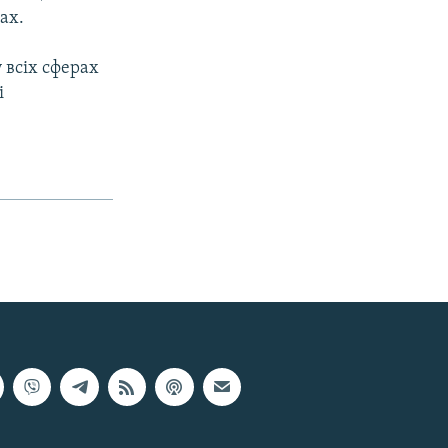
ах.
 всіх сферах
і