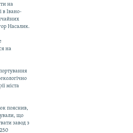
шти на
 в Івано-
вичайних
гор Насалик.
е
ся на
спортування
 екологічно
ії міста
юк пояснив,
хували, що
увати завод з
 250