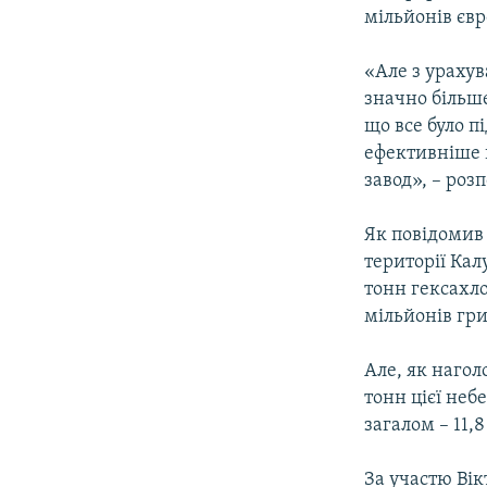
мільйонів євр
«Але з урахув
значно більше
що все було п
ефективніше 
завод», – ро
Як повідомив 
території Кал
тонн гексахло
мільйонів гр
Але, як нагол
тонн цієї неб
загалом – 11,
За участю Вік