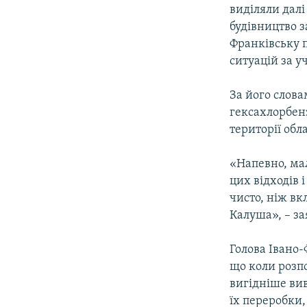
МУЛЬТИМЕДІА
виділяли далі
ФОТО
будівництво з
Франківську п
СПЕЦПРОЄКТИ
ситуацій за у
ПОДКАСТИ
За його слова
гексахлорбенз
території обла
«Напевно, ма
цих відходів 
чисто, ніж вк
Калуша», – з
Голова Івано
що коли розп
вигідніше вив
їх переробки,