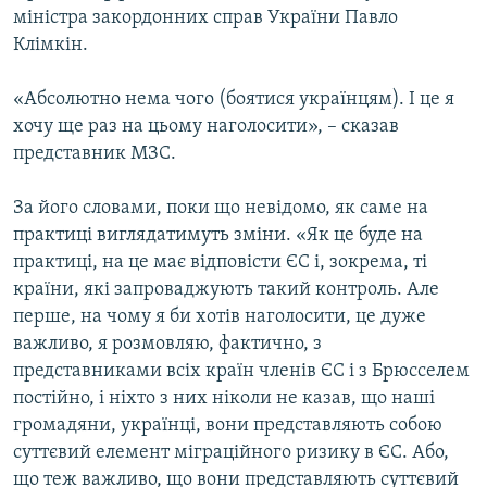
міністра закордонних справ України Павло
КИТАЙ.ВИКЛИКИ
Клімкін.
МУЛЬТИМЕДІА
ФОТО
«Абсолютно нема чого (боятися українцям). І це я
хочу ще раз на цьому наголосити», – сказав
СПЕЦПРОЄКТИ
представник МЗС.
ПОДКАСТИ
За його словами, поки що невідомо, як саме на
практиці виглядатимуть зміни. «Як це буде на
КРИМ РЕАЛІЇ
практиці, на це має відповісти ЄС і, зокрема, ті
РУС
країни, які запроваджують такий контроль. Але
УКР
перше, на чому я би хотів наголосити, це дуже
КТАТ
важливо, я розмовляю, фактично, з
представниками всіх країн членів ЄС і з Брюсселем
постійно, і ніхто з них ніколи не казав, що наші
ДОЛУЧАЙСЯ!
громадяни, українці, вони представляють собою
суттєвий елемент міграційного ризику в ЄС. Або,
що теж важливо, що вони представляють суттєвий