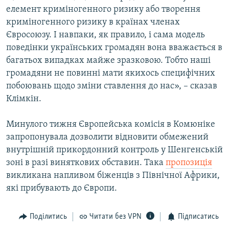
елемент криміногенного ризику або творення
криміногенного ризику в країнах членах
Усі сайти RFE/RL
Євросоюзу. І навпаки, як правило, і сама модель
поведінки українських громадян вона вважається в
багатьох випадках майже зразковою. Тобто наші
громадяни не повинні мати якихось специфічних
побоювань щодо зміни ставлення до нас», – сказав
Клімкін.
Минулого тижня Європейська комісія в Комюніке
запропонувала дозволити відновити обмежений
внутрішній прикордонний контроль у Шенгенській
зоні в разі виняткових обставин. Така
пропозиція
викликана напливом біженців з Північної Африки,
які прибувають до Європи.
Поділитись
Читати без VPN
Підписатись