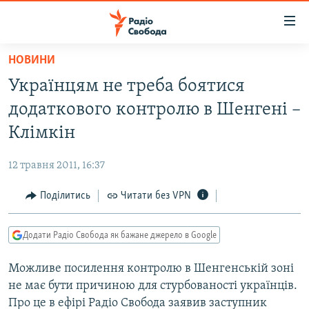
Доступність
посилання
Перейти
НОВИНИ
до
РАДІО СВОБОДА – 70 РОКІВ
Українцям не треба боятися
основного
ВСЕ ЗА ДОБУ
матеріалу
додаткового контролю в Шенгені –
СТАТТІ
Перейти
Клімкін
до
ВІЙНА
ПОЛІТИКА
основної
12 травня 2011, 16:37
РОСІЙСЬКА «ФІЛЬТРАЦІЯ»
ЕКОНОМІКА
навігації
Перейти
Поділитись
Читати без VPN
ДОНБАС.РЕАЛІЇ
СУСПІЛЬСТВО
до
КРИМ.РЕАЛІЇ
КУЛЬТУРА
пошуку
Додати Радіо Свобода як бажане джерело в Google
ТИ ЯК?
СПОРТ
Можливе посилення контролю в Шенгенській зоні
СХЕМИ
УКРАЇНА
не має бути причиною для стурбованості українців.
ПРИАЗОВ’Я
СВІТ
Про це в ефірі Радіо Свобода заявив заступник