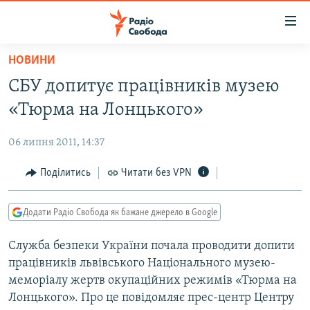
Доступність
посилання
Перейти
НОВИНИ
до
РАДІО СВОБОДА – 70 РОКІВ
СБУ допитує працівників музею
основного
ВСЕ ЗА ДОБУ
матеріалу
«Тюрма на Лонцького»
СТАТТІ
Перейти
до
06 липня 2011, 14:37
ВІЙНА
ПОЛІТИКА
основної
РОСІЙСЬКА «ФІЛЬТРАЦІЯ»
Поділитись
Читати без VPN
ЕКОНОМІКА
навігації
Перейти
ДОНБАС.РЕАЛІЇ
СУСПІЛЬСТВО
до
Додати Радіо Свобода як бажане джерело в Google
КРИМ.РЕАЛІЇ
КУЛЬТУРА
пошуку
Служба безпеки України почала проводити допити
ТИ ЯК?
СПОРТ
працівників львівського Національного музею-
СХЕМИ
УКРАЇНА
меморіалу жертв окупаційних режимів «Тюрма на
Лонцького». Про це повідомляє прес-центр Центру
КИТАЙ.ВИКЛИКИ
СВІТ