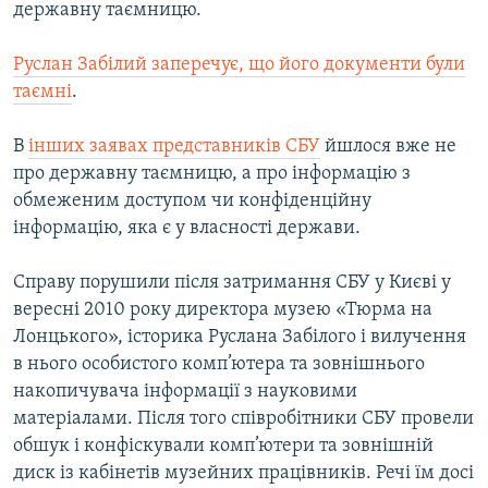
державну таємницю.
Усі сайти RFE/RL
Руслан Забілий заперечує, що його документи були
таємні
.
В
інших заявах представників СБУ
йшлося вже не
про державну таємницю, а про інформацію з
обмеженим доступом чи конфіденційну
інформацію, яка є у власності держави.
Справу порушили після затримання СБУ у Києві у
вересні 2010 року директора музею «Тюрма на
Лонцького», історика Руслана Забілого і вилучення
в нього особистого комп’ютера та зовнішнього
накопичувача інформації з науковими
матеріалами. Після того співробітники СБУ провели
обшук і конфіскували комп’ютери та зовнішній
диск із кабінетів музейних працівників. Речі їм досі