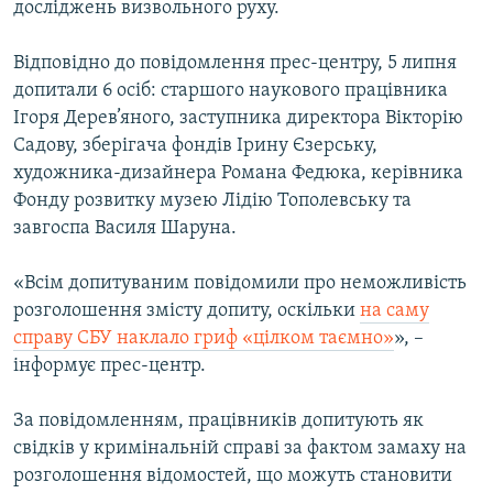
досліджень визвольного руху.
МУЛЬТИМЕДІА
ФОТО
Відповідно до повідомлення прес-центру, 5 липня
допитали 6 осіб: старшого наукового працівника
СПЕЦПРОЄКТИ
Ігоря Дерев’яного, заступника директора Вікторію
ПОДКАСТИ
Садову, зберігача фондів Ірину Єзерську,
художника-дизайнера Романа Федюка, керівника
КРИМ РЕАЛІЇ
Фонду розвитку музею Лідію Тополевську та
РУС
завгоспа Василя Шаруна.
УКР
«Всім допитуваним повідомили про неможливість
КТАТ
розголошення змісту допиту, оскільки
на саму
справу СБУ наклало гриф «цілком таємно»
», –
інформує прес-центр.
ДОЛУЧАЙСЯ!
За повідомленням, працівників допитують як
свідків у кримінальній справі за фактом замаху на
розголошення відомостей, що можуть становити