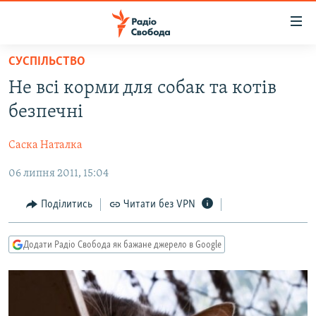
Доступність
посилання
Перейти
СУСПІЛЬСТВО
до
РАДІО СВОБОДА – 70 РОКІВ
Не всі корми для собак та котів
основного
ВСЕ ЗА ДОБУ
матеріалу
безпечні
СТАТТІ
Перейти
до
Саска Наталка
ВІЙНА
ПОЛІТИКА
основної
06 липня 2011, 15:04
РОСІЙСЬКА «ФІЛЬТРАЦІЯ»
ЕКОНОМІКА
навігації
Перейти
ДОНБАС.РЕАЛІЇ
СУСПІЛЬСТВО
Поділитись
Читати без VPN
до
КРИМ.РЕАЛІЇ
КУЛЬТУРА
пошуку
Додати Радіо Свобода як бажане джерело в Google
ТИ ЯК?
СПОРТ
СХЕМИ
УКРАЇНА
КИТАЙ.ВИКЛИКИ
СВІТ