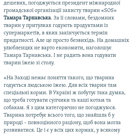
дешевих, погоджується президент міжнародної
громадської організації захисту тварин «SOS»
Тамара Тарнавська
. За її словами, бездомних
тварин у притулках годують продуктами із
супермаркетів, в яких закінчується термін
придатності. Але це просто безвихідь. На домашніх
улюбленцях не варто економити, наголошує
Тамара Тарнавська. І не радить вона годувати
тварин їжею зі столу.
«На Заході немає поняття такого, що тварина
годується людською їжею. Для всіх тварин там
спеціальні корми. В Україні ж побутує така думка,
що треба готувати супчики та каші котам та
собакам. Я з цим категорично не погоджуюся.
Тварина потребує всього того, що знайшла б у
природі – повноцінного раціону, щоб вона могла
розвиватися. Це і є у всіх цих кормах, у всякому