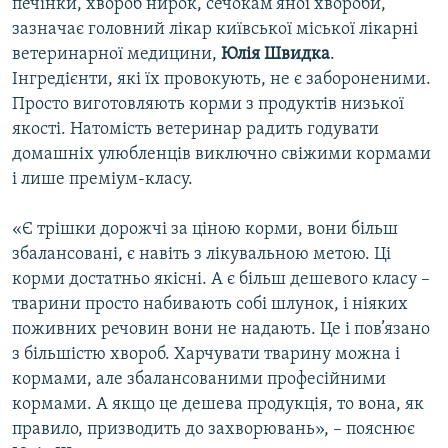
печінки, хвороб нирок, сечокам’яної хвороби,
зазначає головний лікар київської міської лікарні
ветеринарної медицини,
Юлія Швидка
.
Інгредієнти, які їх провокують, не є забороненими.
Просто виготовляють корми з продуктів низької
якості. Натомість ветеринар радить годувати
домашніх улюбленців виключно свіжими кормами
і лише преміум-класу.
«Є трішки дорожчі за ціною корми, вони більш
збалансовані, є навіть з лікувальною метою. Ці
корми достатньо якісні. А є більш дешевого класу –
тварини просто набивають собі шлунок, і ніяких
поживних речовин вони не надають. Це і пов’язано
з більшістю хвороб. Харчувати тварину можна і
кормами, але збалансованими професійними
кормами. А якщо це дешева продукція, то вона, як
правило, призводить до захворювань», – пояснює