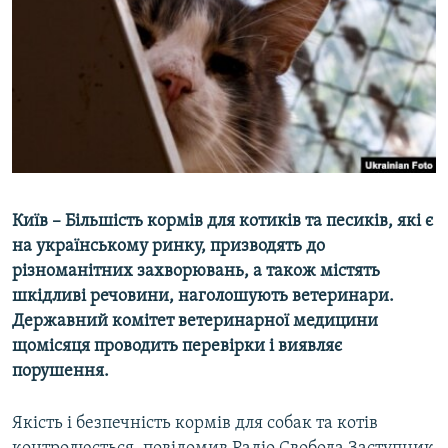
МУЛЬТИМЕДІА
ФОТО
СПЕЦПРОЄКТИ
ПОДКАСТИ
КРИМ РЕАЛІЇ
РУС
Київ – Більшість кормів для котиків та песиків, які є
УКР
на українському ринку, призводять до
різноманітних захворювань, а також містять
КТАТ
шкідливі речовини, наголошують ветеринари.
Державний комітет ветеринарної медицини
ДОЛУЧАЙСЯ!
щомісяця проводить перевірки і виявляє
порушення.
Якість і безпечність кормів для собак та котів