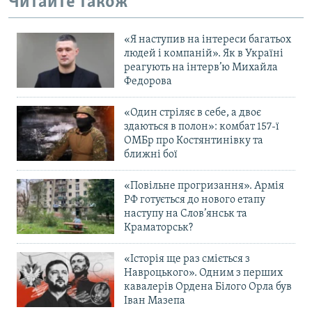
Читайте також
«Я наступив на інтереси багатьох
людей і компаній». Як в Україні
реагують на інтерв’ю Михайла
Федорова
«Один стріляє в себе, а двоє
здаються в полон»: комбат 157-ї
ОМБр про Костянтинівку та
ближні бої
«Повільне прогризання». Армія
РФ готується до нового етапу
наступу на Слов’янськ та
Краматорськ?
«Історія ще раз сміється з
Навроцького». Одним з перших
кавалерів Ордена Білого Орла був
Іван Мазепа