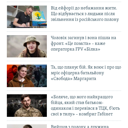
Від ейфорії до небажання жити.
Що відбувається з людьми після
звільнення із російського полону
Чоловік загинув і вона пішла на
фронт. «Це помста» – каже
операторка FPV «Білка»
Та, що планує бій. Як воює і про що
мріє офіцерка батальйону
«Свобода» Маргарита
«Боляче, що мого найкращого
бійця, який став батьком-
одинаком і перевівся в ТЦК, б’ють
свої в тилу» – комбриг Габінет
Вийшов з полону, а дружина