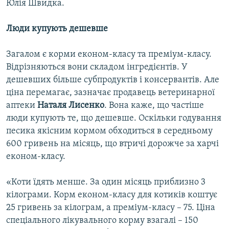
Юлія Швидка.
Люди купують дешевше
Загалом є корми економ-класу та преміум-класу.
Відрізняються вони складом інгредієнтів. У
дешевших більше субпродуктів і консервантів. Але
ціна перемагає, зазначає продавець ветеринарної
аптеки
Наталя Лисенко
. Вона каже, що частіше
люди купують те, що дешевше. Оскільки годування
песика якісним кормом обходиться в середньому
600 гривень на місяць, що втричі дорожче за харчі
економ-класу.
«Коти їдять менше. За один місяць приблизно 3
кілограми. Корм економ-класу для котиків коштує
25 гривень за кілограм, а преміум-класу – 75. Ціна
спеціального лікувального корму взагалі – 150