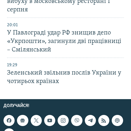
вибуху в московському ресторані 1
серпня
20:01
У Павлограді удар РФ знищив депо
«Укрпошти», загинули дві працівниці
– Смілянський
19:29
Зеленський звільнив послів України у
чотирьох країнах
ДОЛУЧАЙСЯ!