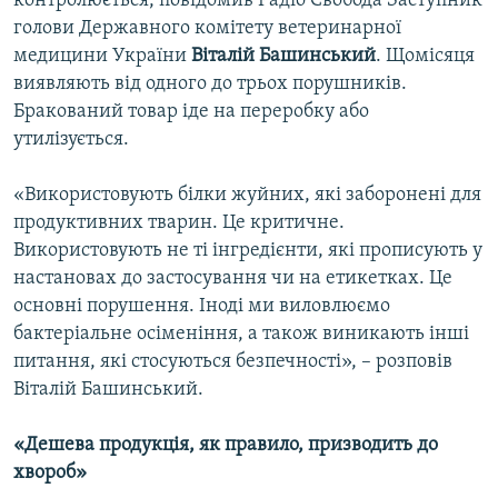
контролюється, повідомив Радіо Свобода Заступник
Усі сайти RFE/RL
голови Державного комітету ветеринарної
медицини України
Віталій Башинський
. Щомісяця
виявляють від одного до трьох порушників.
Бракований товар іде на переробку або
утилізується.
«Використовують білки жуйних, які заборонені для
продуктивних тварин. Це критичне.
Використовують не ті інгредієнти, які прописують у
настановах до застосування чи на етикетках. Це
основні порушення. Іноді ми виловлюємо
бактеріальне осіменіння, а також виникають інші
питання, які стосуються безпечності», – розповів
Віталій Башинський.
«Дешева продукція, як правило, призводить до
хвороб»