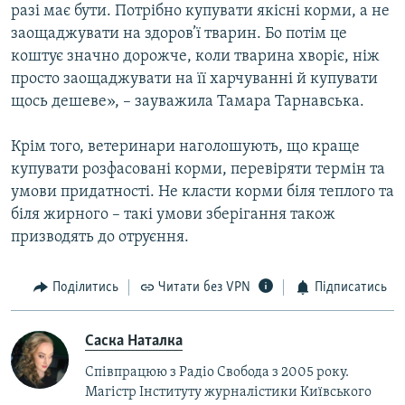
разі має бути. Потрібно купувати якісні корми, а не
заощаджувати на здоров’ї тварин. Бо потім це
коштує значно дорожче, коли тварина хворіє, ніж
просто заощаджувати на її харчуванні й купувати
щось дешеве», – зауважила Тамара Тарнавська.
Крім того, ветеринари наголошують, що краще
купувати розфасовані корми, перевіряти термін та
умови придатності. Не класти корми біля теплого та
біля жирного – такі умови зберігання також
призводять до отруєння.
Поділитись
Читати без VPN
Підписатись
Саска Наталка
Співпрацюю з Радіо Свобода з 2005 року.
Магістр Інституту журналістики Київського