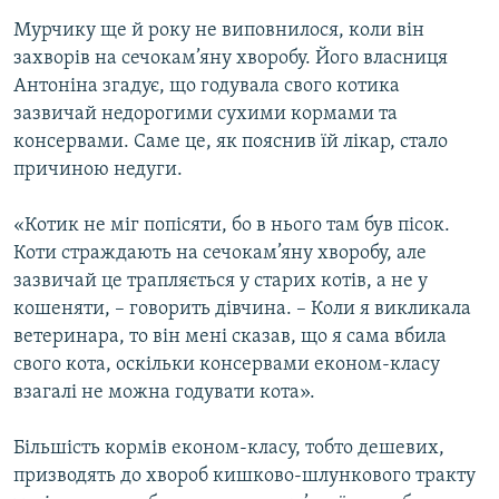
Мурчику ще й року не виповнилося, коли він
захворів на сечокам’яну хворобу. Його власниця
Антоніна згадує, що годувала свого котика
зазвичай недорогими сухими кормами та
консервами. Саме це, як пояснив їй лікар, стало
причиною недуги.
«Котик не міг попісяти, бо в нього там був пісок.
Коти страждають на сечокам’яну хворобу, але
зазвичай це трапляється у старих котів, а не у
кошеняти, – говорить дівчина. – Коли я викликала
ветеринара, то він мені сказав, що я сама вбила
свого кота, оскільки консервами економ-класу
взагалі не можна годувати кота».
Більшість кормів економ-класу, тобто дешевих,
призводять до хвороб кишково-шлункового тракту