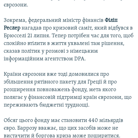
єврозони.
Усі сайти RFE/RL
Зокрема, федеральний міністр фінансів
Філіп
Реслер
нагадав про кризовий саміт, який відбувся в
Брюсселі 21 липня. Тепер потрібен час для того, щоб
спокійно втілити в життя ухвалені там рішення,
сказав політик у розмові з німецьким
інформаційним агентством DPA.
Країни єврозони вже тоді домовилися про
збільшення рятівного пакету для Греції й про
розширення повноважень фонду, мета якого
полягає у фінансовій підтримці країн єврозони, що
переживають бюджетні труднощі.
Обсяг цього фонду має становити 440 мільярдів
євро. Баррозу вважає, що цих засобів може не
вистачити й боргова криза може поширитися.