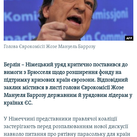
МУЛЬТИМЕДІА
ФОТО
СПЕЦПРОЄКТИ
ПОДКАСТИ
Голова Єврокомісії Жозе Мануель Баррозу
КРИМ РЕАЛІЇ
РУС
Берлін – Німецький уряд критично поставився до
вимоги з Брюсселя щодо розширення фонду на
УКР
підтримку кризових країн єврозони. Відповідний
КТАТ
заклик містився в листі голови Єврокомісії Жозе
Мануеля Баррозу державним й урядовим лідерам у
ДОЛУЧАЙСЯ!
країнах ЄС.
У Німеччині представники правлячої коаліції
застерігають перед розпалюванням нової дискусії
навколо питання про рятівну парасольку для країн