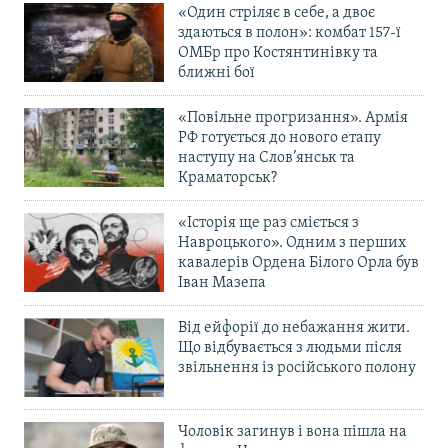
«Один стріляє в себе, а двоє
здаються в полон»: комбат 157-ї
ОМБр про Костянтинівку та
ближні бої
«Повільне прогризання». Армія
РФ готується до нового етапу
наступу на Слов’янськ та
Краматорськ?
«Історія ще раз сміється з
Навроцького». Одним з перших
кавалерів Ордена Білого Орла був
Іван Мазепа
Від ейфорії до небажання жити.
Що відбувається з людьми після
звільнення із російського полону
Чоловік загинув і вона пішла на