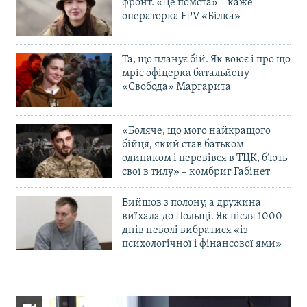
фронт. «Це помста» – каже
операторка FPV «Білка»
Та, що планує бій. Як воює і про що
мріє офіцерка батальйону
«Свобода» Маргарита
«Боляче, що мого найкращого
бійця, який став батьком-
одинаком і перевівся в ТЦК, б’ють
свої в тилу» – комбриг Габінет
Вийшов з полону, а дружина
виїхала до Польщі. Як після 1000
днів неволі вибратися «із
психологічної і фінансової ями»