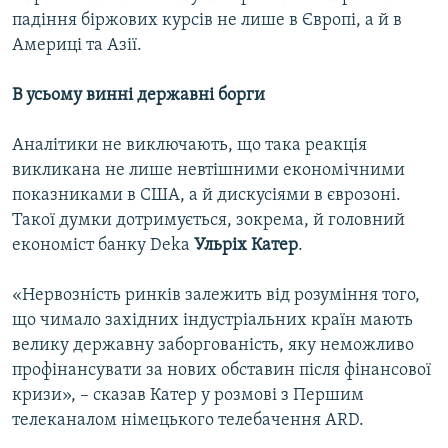
падіння біржових курсів не лише в Європі, а й в
Америці та Азії.
В усьому винні державні борги
Аналітики не виключають, що така реакція
викликана не лише невтішними економічними
показниками в США, а й дискусіями в єврозоні.
Такої думки дотримується, зокрема, й головний
економіст банку Deka
Ульріх Катер
.
«Нервозність ринків залежить від розуміння того,
що чимало західних індустріальних країн мають
велику державну заборгованість, яку неможливо
профінансувати за нових обставин після фінансової
кризи», – сказав Катер у розмові з Першим
телеканалом німецького телебачення ARD.