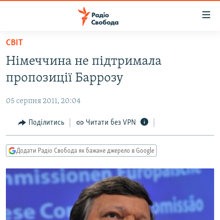
Доступність
посилання
Перейти
СВІТ
до
РАДІО СВОБОДА – 70 РОКІВ
Німеччина не підтримала
основного
ВСЕ ЗА ДОБУ
матеріалу
пропозиції Баррозу
СТАТТІ
Перейти
до
05 серпня 2011, 20:04
ВІЙНА
ПОЛІТИКА
основної
РОСІЙСЬКА «ФІЛЬТРАЦІЯ»
Поділитись
Читати без VPN
ЕКОНОМІКА
навігації
Перейти
ДОНБАС.РЕАЛІЇ
СУСПІЛЬСТВО
до
Додати Радіо Свобода як бажане джерело в Google
КРИМ.РЕАЛІЇ
КУЛЬТУРА
пошуку
ТИ ЯК?
СПОРТ
СХЕМИ
УКРАЇНА
КИТАЙ.ВИКЛИКИ
СВІТ