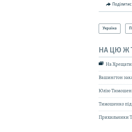
Поділитис
Україна
П
НА ЦЮ Ж
На Хрещатик
Вашингтон закл
Юлію Тимошенк
Тимошенко під в
Прихильники Т