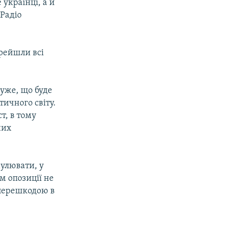
 українці, а й
 Радіо
ерейшли всі
дуже, що буде
тичного світу.
т, в тому
них
мулювати, у
м опозиції не
 перешкодою в