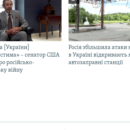
а [України]
Росія збільшила атаки 
стима» – сенатор США
в Україні відкривають 
ро російсько-
автозаправні станції
ьку війну