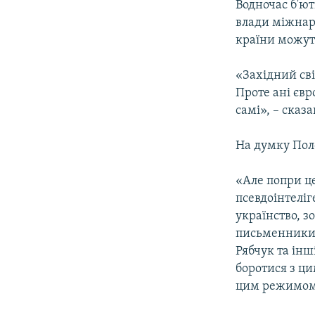
Водночас б'ют
влади міжнар
країни можут
«Західний світ
Проте ані євр
самі», – сказа
На думку Поло
«Але попри ц
псевдоінтеліг
українство, з
письменники 
Рябчук та інш
боротися з ци
цим режимом в