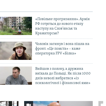
«Повільне прогризання». Армія
РФ готується до нового етапу
наступу на Слов’янськ та
Краматорськ?
Чоловік загинув і вона пішла на
фронт. «Це помста» – каже
операторка FPV «Білка»
Вийшов з полону, а дружина
виїхала до Польщі. Як після 1000
днів неволі вибратися «із
психологічної і фінансової ями»