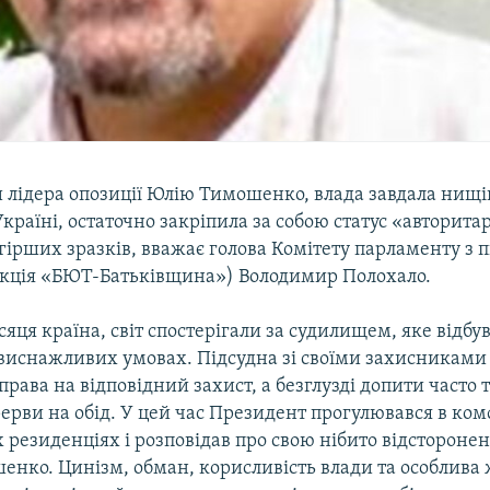
лідера опозиції Юлію Тимошенко, влада завдала нищі
Україні, остаточно закріпила за собою статус «авторита
ірших зразків, вважає голова Комітету парламенту з 
ракція «БЮТ-Батьківщина») Володимир Полохало.
яця країна, світ спостерігали за судилищем, яке відбув
виснажливих умовах. Підсудна зі своїми захисниками
права на відповідний захист, а безглузді допити часто
рерви на обід. У цей час Президент прогулювався в ко
х резиденціях і розповідав про свою нібито відсторонен
енко. Цинізм, обман, корисливість влади та особлива 