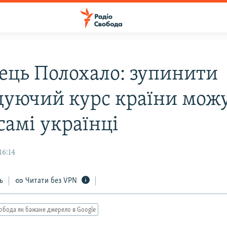
вець Полохало: зупинити
дуючий курс країни мож
самі українці
16:14
ь
Читати без VPN
обода як бажане джерело в Google