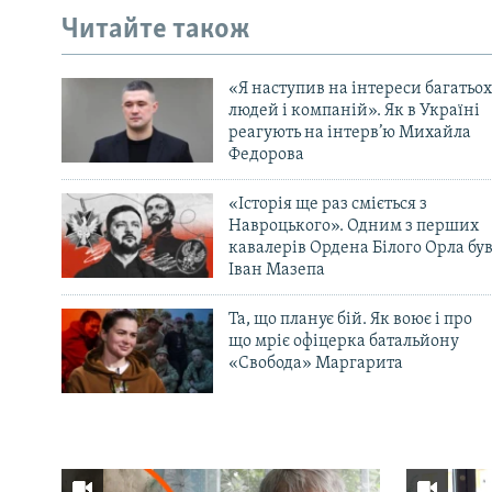
Читайте також
«Я наступив на інтереси багатьох
людей і компаній». Як в Україні
реагують на інтерв’ю Михайла
Федорова
«Історія ще раз сміється з
Навроцького». Одним з перших
кавалерів Ордена Білого Орла бу
Іван Мазепа
Та, що планує бій. Як воює і про
що мріє офіцерка батальйону
«Свобода» Маргарита