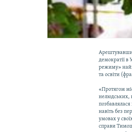
Арештувавши 
демократії в 
режиму» найг
та освіти (ф
«Протягом міс
нелюдських, 
позбавлялася 
навіть без пе
умовах у свої
справи Тимош