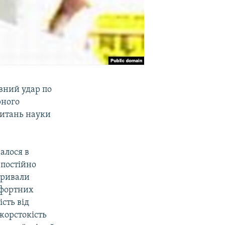
вний удар по
рного
питань науки
алося в
 постійно
 тривали
мфортних
ість від
жорстокість