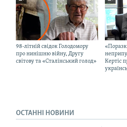
98-літній свідок Голодомору
«Поразк
про нинішню війну, Другу
неприпу
світову та «Сталінський голод»
Кертіс п
українс
ОСТАННІ НОВИНИ