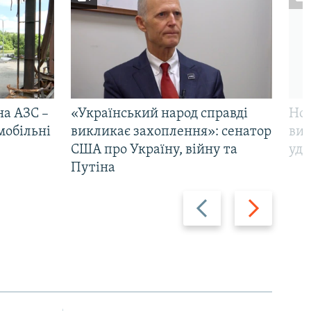
на АЗС –
«Український народ справді
Нов
мобільні
викликає захоплення»: сенатор
виж
США про Україну, війну та
уда
Путіна
Назад
Вперед