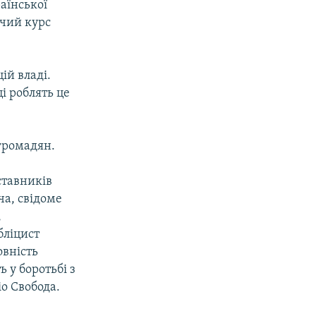
аїнської
чий курс
ій владі.
і роблять це
 громадян.
ставників
ча, свідоме
,
бліцист
овність
 у боротьбі з
о Свобода.