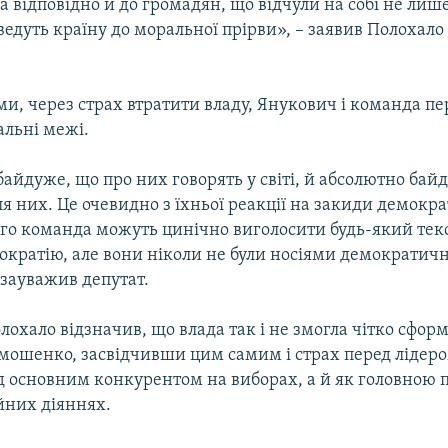
 а відповідно й до громадян, що відчули на собі не лише
 ведуть країну до моральної прірви», – заявив Полохало
ми, через страх втратити владу, Янукович і команда п
альні межі.
йдуже, що про них говорять у світі, й абсолютно бай
ля них. Це очевидно з їхньої реакції на закиди демокра
го команда можуть цинічно виголосити будь-який текс
мократію, але вони ніколи не були носіями демократич
 зауважив депутат.
охало відзначив, що влада так і не змогла чітко сфор
мошенко, засвідчивши цим самим і страх перед лідеро
д основним конкурентом на виборах, а й як головною
йних діяннях.