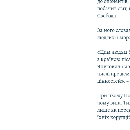
до опонентів,
побачив світ,
Свобода.
За його слова
людські і мор
«Цим людям ба
з країною піс
Янукович і йо
числі про де
цінностей», –
При цьому Пол
чому вина Ти
лише як пере
їхніх корупці