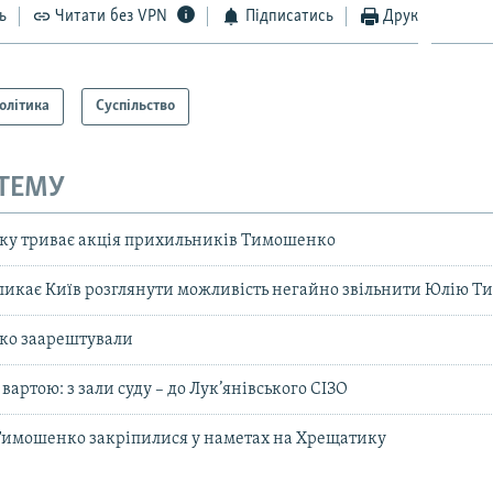
ь
Читати без VPN
Підписатись
Друк
олітика
Суспільство
 ТЕМУ
у триває акція прихильників Тимошенко
икає Київ розглянути можливість негайно звільнити Юлію 
о заарештували
артою: з зали суду – до Лук’янівського СІЗО
имошенко закріпилися у наметах на Хрещатику