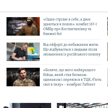
«Один стріляє в себе, а двоє
здаються в полон»: комбат 157-ї
ОМБр про Костянтинівку та
ближні бої
Від ейфорії до небажання жити.
Що відбувається з людьми після
в
звільнення із російського полону
«Боляче, що мого найкращого
бійця, який став батьком-
одинаком і перевівся в ТЦК, б’ють
свої в тилу» – комбриг Габінет