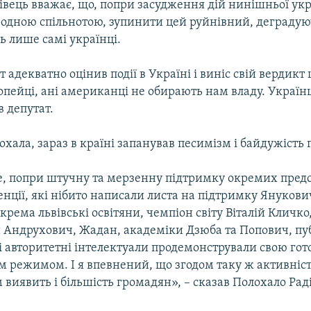
івець вважає, що, попри засудження дій нинішньої укр
одною спільнотою, зупинити цей руйнівний, деградую
ь лише самі українці.
 адекватно оцінив події в Україні і виніс свій вердикт ц
опейці, ані американці не обирають нам владу. Українц
в депутат.
хала, зараз в країні запанував песимізм і байдужість
е, попри штучну та мерзенну підтримку окремих пред
енції, які нібито написали листа на підтримку Янукови
окрема львівські освітяни, чемпіон світу Віталій Кличко
Андрухович, Жадан, академіки Дзюба та Попович, пу
і авторитетні інтелектуали продемонстрували свою гот
м режимом. І я впевнений, що згодом таку ж активність
иявить і більшість громадян», – сказав Полохало Раді