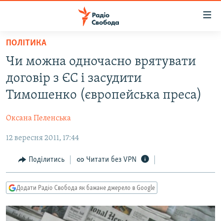
Доступність
посилання
Перейти
ПОЛІТИКА
до
РАДІО СВОБОДА – 70 РОКІВ
Чи можна одночасно врятувати
основного
ВСЕ ЗА ДОБУ
матеріалу
договір з ЄС і засудити
СТАТТІ
Перейти
Тимошенко (європейська преса)
до
ВІЙНА
ПОЛІТИКА
основної
Оксана Пеленська
РОСІЙСЬКА «ФІЛЬТРАЦІЯ»
ЕКОНОМІКА
навігації
Перейти
12 вересня 2011, 17:44
ДОНБАС.РЕАЛІЇ
СУСПІЛЬСТВО
до
КРИМ.РЕАЛІЇ
КУЛЬТУРА
Поділитись
Читати без VPN
пошуку
ТИ ЯК?
СПОРТ
Додати Радіо Свобода як бажане джерело в Google
СХЕМИ
УКРАЇНА
КИТАЙ.ВИКЛИКИ
СВІТ