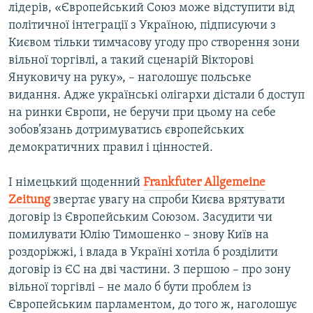
лідерів, «Європейський Союз може відступити від
політичної інтеграції з Україною, підписуючи з
Києвом тільки тимчасову угоду про створення зони
вільної торгівлі, а такий сценарій Вікторові
Януковичу на руку», – наголошує польське
видання. Адже українські олігархи дістали б доступ
на ринки Європи, не беручи при цьому на себе
зобов’язань дотримуватись європейських
демократичних правил і цінностей.
І німецький щоденний
Frankfuter
Allgemeine
Zeitung
звертає увагу на спроби Києва врятувати
договір із Європейським Союзом. Засудити чи
помилувати Юлію Тимошенко – знову Київ на
роздоріжжі, і влада в Україні хотіла б розділити
договір із ЄС на дві частини. З першою – про зону
вільної торгівлі – не мало б бути проблем із
Європейським парламентом, до того ж, наголошує