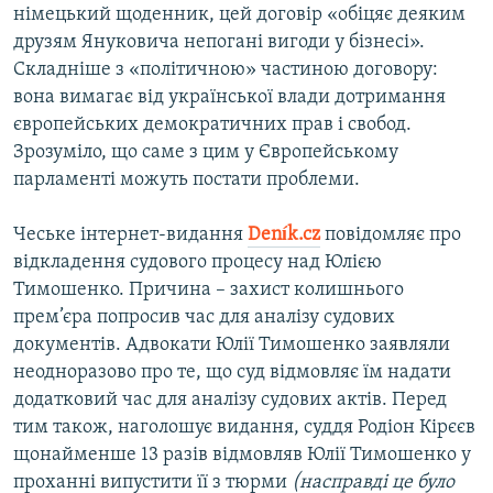
німецький щоденник, цей договір «обіцяє деяким
друзям Януковича непогані вигоди у бізнесі».
Складніше з «політичною» частиною договору:
вона вимагає від української влади дотримання
європейських демократичних прав і свобод.
Зрозуміло, що саме з цим у Європейському
парламенті можуть постати проблеми.
Чеське інтернет-видання
Deník.c
z
повідомляє про
відкладення судового процесу над Юлією
Тимошенко. Причина – захист колишнього
прем’єра попросив час для аналізу судових
документів. Адвокати Юлії Тимошенко заявляли
неодноразово про те, що суд відмовляє їм надати
додатковий час для аналізу судових актів. Перед
тим також, наголошує видання, суддя Родіон Кірєєв
щонайменше 13 разів відмовляв Юлії Тимошенко у
проханні випустити її з тюрми
(насправді це було