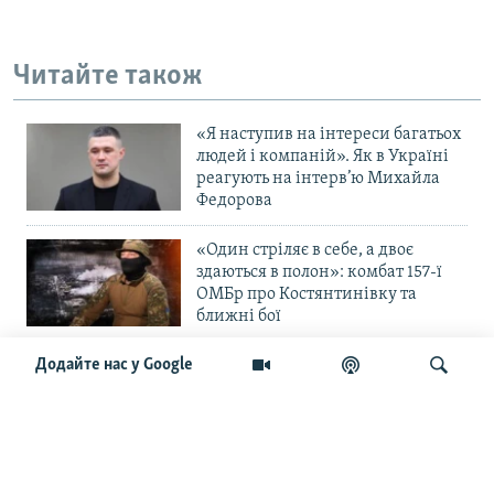
Читайте також
«Я наступив на інтереси багатьох
людей і компаній». Як в Україні
реагують на інтерв’ю Михайла
Федорова
«Один стріляє в себе, а двоє
здаються в полон»: комбат 157-ї
ОМБр про Костянтинівку та
ближні бої
Додайте нас у Google
«Повільне прогризання». Армія
РФ готується до нового етапу
наступу на Слов’янськ та
Краматорськ?
Шукати
«Історія ще раз сміється з