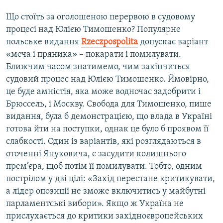
Усі сайти RFE/RL
Що стоїть за оголошеною перервою в судовому
процесі над Юлією Тимошенко? Популярне
польське видання
Rzeczpospolita
допускає варіант
«меча і пряника» – покарати і помилувати.
Ближчим часом знатимемо, чим закінчиться
судовий процес над Юлією Тимошенко. Ймовірно,
це буде амністія, яка може водночас задобрити і
Брюссель, і Москву. Свобода для Тимошенко, пише
видання, була б демонстрацією, що влада в Україні
готова йти на поступки, однак це було б проявом її
слабкості. Один із варіантів, які розглядаються в
оточенні Януковича, є засудити колишнього
прем’єра, щоб потім її помилувати. Тобто, одним
пострілом у дві цілі: «Захід перестане критикувати,
а лідер опозиції не зможе включитись у майбутні
парламентські вибори». Якщо ж Україна не
прислухається до критики західноєвропейських