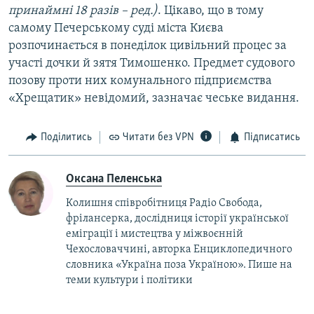
принаймні 18 разів – ред.)
. Цікаво, що в тому
самому Печерському суді міста Києва
розпочинається в понеділок цивільний процес за
участі дочки й зятя Тимошенко. Предмет судового
позову проти них комунального підприємства
«Хрещатик» невідомий, зазначає чеське видання.
Поділитись
Читати без VPN
Підписатись
Оксана Пеленська
Колишня співробітниця Радіо Свобода,
фрілансерка, дослідниця історії української
еміграції і мистецтва у міжвоєнній
Чехословаччині, авторка Енциклопедичного
словника «Україна поза Україною». Пише на
теми культури і політики