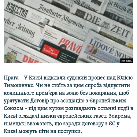
МУЛЬТИМЕДІА
ФОТО
СПЕЦПРОЄКТИ
ПОДКАСТИ
КРИМ РЕАЛІЇ
РУС
УКР
Прага – У Києві відклали судовий процес над Юлією
КТАТ
Тимошенко. Чи не стоїть за цим спроба відпустити
колишнього прем’єра на волю без покарання, щоб
урятувати Договір про асоціацію з Європейським
ДОЛУЧАЙСЯ!
Союзом – під цим кутом розглядають останні події в
Києві оглядачі низки європейських газет. Зокрема,
німецькі вважають, що заради договору з ЄС у
Києві можуть піти на поступки.