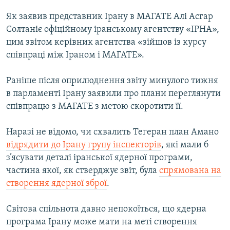
МУЛЬТИМЕДІА
Як заявив представник Ірану в МАГАТЕ Алі Асгар
ФОТО
Солтаніє офіційному іранському агентству «ІРНА»,
цим звітом керівник агентства «зійшов із курсу
СПЕЦПРОЄКТИ
співпраці між Іраном і МАГАТЕ».
ПОДКАСТИ
Раніше після оприлюднення звіту минулого тижня
КРИМ РЕАЛІЇ
в парламенті Ірану заявили про плани переглянути
РУС
співпрацю з МАГАТЕ з метою скоротити її.
УКР
Наразі не відомо, чи схвалить Тегеран план Амано
КТАТ
відрядити до Ірану групу інспекторів
, які мали б
з’ясувати деталі іранської ядерної програми,
частина якої, як стверджує звіт, була
спрямована на
ДОЛУЧАЙСЯ!
створення ядерної зброї
.
Світова спільнота давно непокоїться, що ядерна
програма Ірану може мати на меті створення