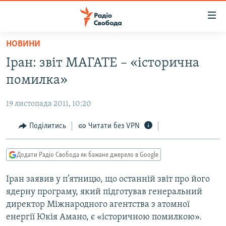
Доступність
посилання
Перейти
НОВИНИ
до
РАДІО СВОБОДА – 70 РОКІВ
Іран: звіт МАГАТЕ – «історична
основного
ВСЕ ЗА ДОБУ
матеріалу
помилка»
СТАТТІ
Перейти
до
19 листопада 2011, 10:20
ВІЙНА
ПОЛІТИКА
основної
РОСІЙСЬКА «ФІЛЬТРАЦІЯ»
Поділитись
Читати без VPN
ЕКОНОМІКА
навігації
Перейти
ДОНБАС.РЕАЛІЇ
СУСПІЛЬСТВО
до
Додати Радіо Свобода як бажане джерело в Google
КРИМ.РЕАЛІЇ
КУЛЬТУРА
пошуку
Іран заявив у п’ятницю, що останній звіт про його
ТИ ЯК?
СПОРТ
ядерну програму, який підготував генеральний
СХЕМИ
УКРАЇНА
директор Міжнародного агентства з атомної
енергії Юкія Амано, є «історичною помилкою».
КИТАЙ.ВИКЛИКИ
СВІТ