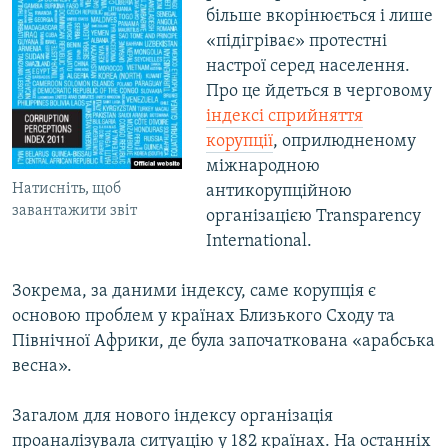
більше вкорінюється і лише
МУЛЬТИМЕДІА
«підігріває» протестні
ФОТО
настрої серед населення.
СПЕЦПРОЄКТИ
Про це йдеться в черговому
індексі сприйняття
ПОДКАСТИ
корупції
, оприлюдненому
міжнародною
КРИМ РЕАЛІЇ
Натисніть, щоб
антикорупційною
РУС
завантажити звіт
організацією Transparency
International.
УКР
КТАТ
Зокрема, за даними індексу, саме корупція є
основою проблем у країнах Близького Сходу та
ДОЛУЧАЙСЯ!
Північної Африки, де була започаткована «арабська
весна».
Загалом для нового індексу організація
проаналізувала ситуацію у 182 країнах. На останніх