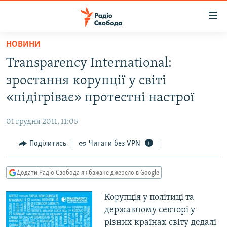
Доступність
посилання
Перейти
НОВИНИ
до
РАДІО СВОБОДА – 70 РОКІВ
Transparency International:
основного
ВСЕ ЗА ДОБУ
матеріалу
зростання корупції у світі
СТАТТІ
Перейти
«підігріває» протестні настрої
до
ВІЙНА
ПОЛІТИКА
основної
01 грудня 2011, 11:05
РОСІЙСЬКА «ФІЛЬТРАЦІЯ»
ЕКОНОМІКА
навігації
Перейти
Поділитись
Читати без VPN
ДОНБАС.РЕАЛІЇ
СУСПІЛЬСТВО
до
КРИМ.РЕАЛІЇ
КУЛЬТУРА
пошуку
Додати Радіо Свобода як бажане джерело в Google
ТИ ЯК?
СПОРТ
Корупція у політиці та
СХЕМИ
УКРАЇНА
державному секторі у
КИТАЙ.ВИКЛИКИ
СВІТ
різних країнах світу дедалі