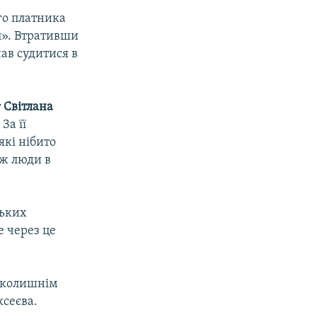
го платника
л». Втративши
ав судитися в
т
Світлана
За її
які нібито
 ж люди в
ських
е через це
м колишнім
ксеєва.