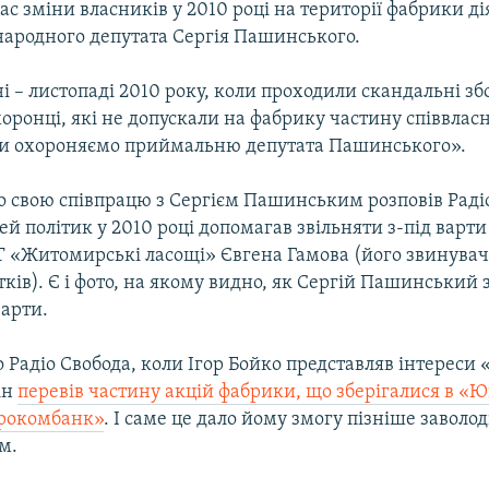
час зміни власників у 2010 році на території фабрики ді
ародного депутата Сергія Пашинського.
і – листопаді 2010 року, коли проходили скандальні зб
хоронці, які не допускали на фабрику частину співвлас
и охороняємо приймальню депутата Пашинського».
ро свою співпрацю з Сергієм Пашинським розповів Раді
ей політик у 2010 році допомагав звільняти з-під варти
Т «Житомирські ласощі» Євгена Гамова (його звинувач
тків). Є і фото, на якому видно, як Сергій Пашинський 
варти.
 Радіо Свобода, коли Ігор Бойко представляв інтереси 
ін
перевів частину акцій фабрики, що зберігалися в «
грокомбанк»
. І саме це дало йому змогу пізніше заволод
м.