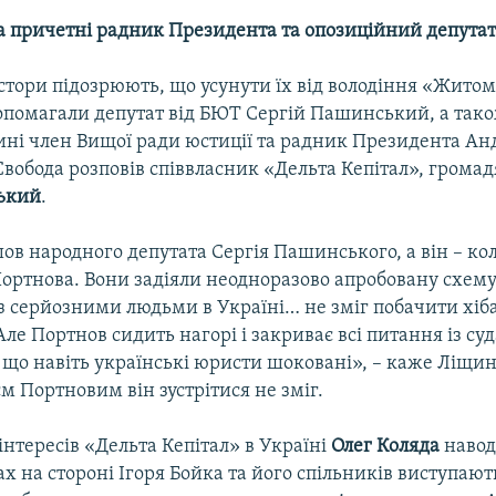
а причетні радник Президента та опозиційний депутат
естори підозрюють, що усунути їх від володіння «Жит
помагали депутат від БЮТ Сергій Пашинський, а так
нині член Вищої ради юстиції та радник Президента Ан
 Свобода розповів співвласник «Дельта Кепітал», гром
ький
.
ов народного депутата Сергія Пашинського, а він – к
Портнова. Вони задіяли неодноразово апробовану схему
 з серйозними людьми в Україні… не зміг побачити хіб
ле Портнов сидить нагорі і закриває всі питання із су
 що навіть українські юристи шоковані», – каже Ліщин
 Портновим він зустрітися не зміг.
нтересів «Дельта Кепітал» в Україні
Олег Коляда
навод
дах на стороні Ігоря Бойка та його спільників виступаю