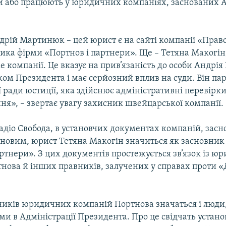
и або працюють у юридичних компаніях, заснованих 
дрій Мартинюк – цей юрист є на сайті компанії «Прав
ика фірми «Портнов і партнери». Ще – Тетяна Макогін,
же компанії. Це вказує на прив’язаність до особи Андрія
ом Президента і має серйозний вплив на суди. Він па
ради юстиції, яка здійснює адміністративні перевірки 
ня», – звертає увагу захисник швейцарської компанії.
Радіо Свобода, в установчих документах компаній, зас
новим, юрист Тетяна Макогін значиться як засновник
артнери». З цих документів простежується зв’язок із 
нова й інших правників, залучених у справах проти «
ників юридичних компаній Портнова значаться і люди, 
ми в Адміністрації Президента. Про це свідчать устано