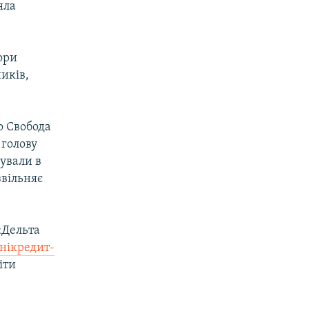
яла
ори
ників,
о Свобода
 голову
ували в
звільняє
«Дельта
Юнікредит-
іти