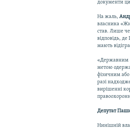
документи цих
На жаль,
Анд
власника «Жи
став. Лише че
відповідь, де
мають відігра
«Державним с
метою одержа
фізичним або
разі надходж
вирішенні кор
правоохоронни
Депутат Паши
Нинішній вла