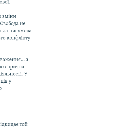
ової.
о зміни
 Свобода не
йшла письмова
ого конфлікту
оваження… з
но сприяти
яльності. У
ців у
о
ідкидає той