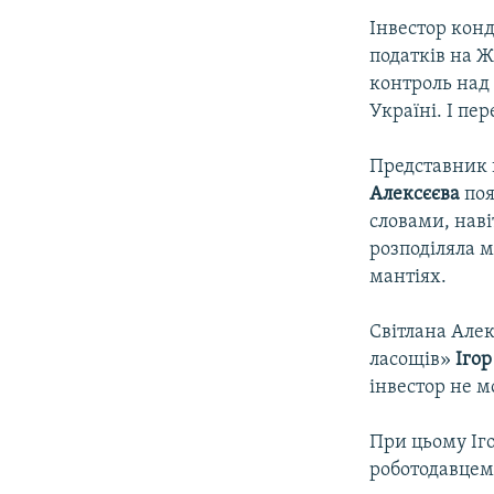
Інвестор кон
податків на 
контроль над
Україні. І пе
Представник 
Алексєєва
поя
словами, наві
розподіляла м
мантіях.
Світлана Але
ласощів»
Ігор
інвестор не м
При цьому Іго
роботодавцем,