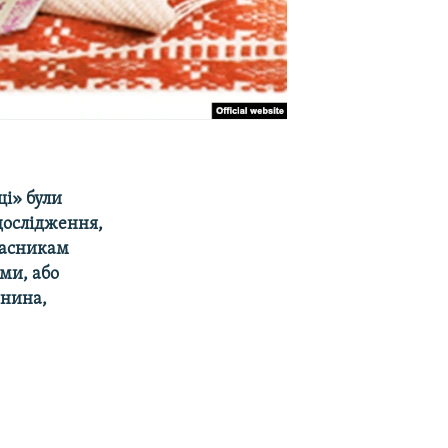
щі» були
 дослідження,
власникам
ми, або
анина,