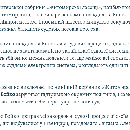
дитерської фабрики «Житомирські ласощі», найбільшо
Житомирщині, – швейцарська компанія «Дельта Кепіта
 підприємством, іноземний інвестор минулого року поч
реважну більшість судових позовів програв.
компанії «Дельта Кепітал» у судових процесах, адвока
снює це заангажованістю української судової системи. 
ть збігом не можна пояснити те, що майже всі справи, 
іж суддями електронна система, розглядають одні й ті
ксєєва не виключає, що нинішній керівник «Житомир
 Бойко
заручився підтримкою окремих політиків, і сам
оже захистити себе через український суд.
р Бойко програв усі закордонні судові процеси зі свої
 які відбувалися у Швейцарії, повідомляє Світлана Але