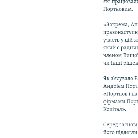
які працювал
Портновим.
«Зокрема, Ан
правонаступн
участь у цій 
який є радник
членом Вищої 
чи інші рішен
Як з’ясувало 
Андрієм Порт
«Портнов і п
фірмами Порт
Кепітал».
Серед заснов
його підлегли