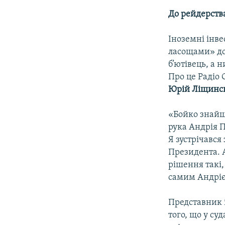
До рейдерств
Іноземні інв
ласощами» до
б’ютівець, а 
Про це Радіо
Юрій Ліщинс
«Бойко знайш
рука Андрія 
Я зустрічався
Президента. А
рішення такі,
самим Андрієм
Представник і
того, що у су