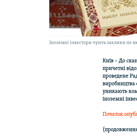
Іноземні інвестори чують заклики не в
Київ – До ск
причетні відо
проведене Рад
виробництва 
уникають ком
іноземні інве
Початок
опуб
(продовженн