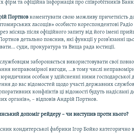
 фірм та офіційна інформація про співробітників Банк
рій Портнов
коментувати свою можливу причетність д
томирських ласощів» особисто кореспондентові Радіо
рез місяць після офіційного запиту від його імені при
 Портнов детально пояснив, які функції у розв’язанні ць
вати… суди, прокуратура та Вища рада юстиції.
лужбовцям забороняється використовувати свої повн
ння неправомірної вигоди, …в тому числі неправомір
 юридичним особам у здійсненні ними господарської ді
ення до вас відомостей щодо участі державних службов
поративних конфліктів ці відомості будуть надіслані д
х органів», – відповів Андрій Портнов.
нський допоміг рейдеру – чи виступив проти нього?
сник кондитерської фабрики Ігор Бойко категорично в