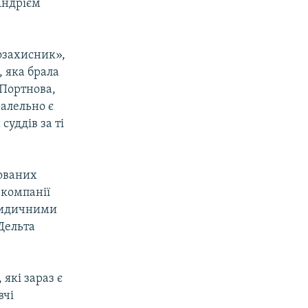
Андрієм
озахисник»,
 яка брала
 Портнова,
ралельно є
суддів за ті
нованих
 компанії
юридичними
Дельта
які зараз є
вчі