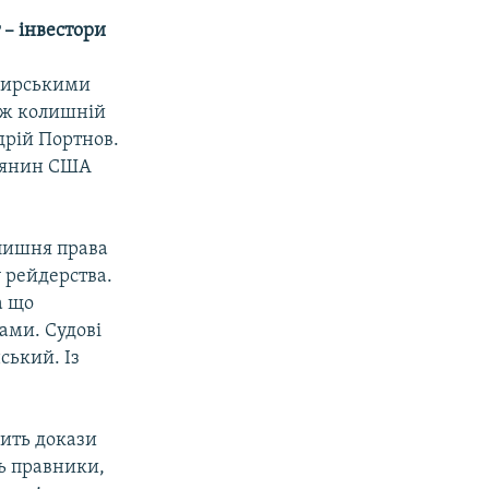
 – інвестори
омирськими
ож колишній
дрій Портнов.
адянин США
олишня права
 рейдерства.
а що
дами. Судові
ський. Із
ить докази
ть правники,