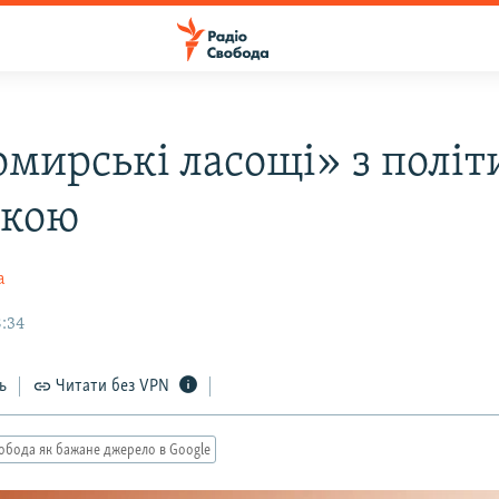
мирські ласощі» з полі
нкою
а
8:34
ь
Читати без VPN
обода як бажане джерело в Google