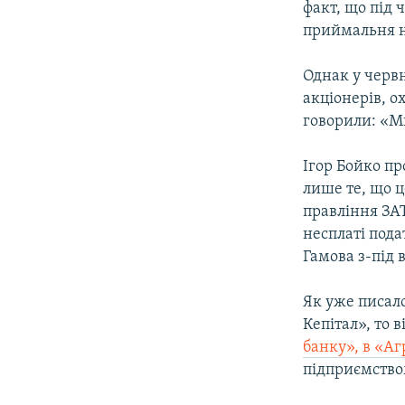
факт, що під 
приймальня н
Однак у червн
акціонерів, о
говорили: «М
Ігор Бойко п
лише те, що ц
правління ЗА
несплаті пода
Гамова з-під 
Як уже писало
Кепітал», то в
банку», в «А
підприємство