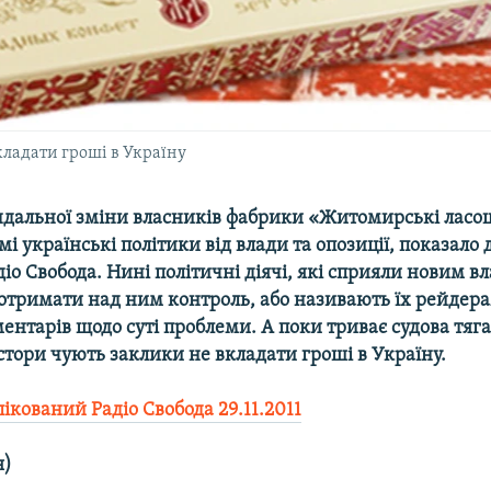
кладати гроші в Україну
андальної зміни власників фабрики «Житомирські ласо
мі українські політики від влади та опозиції, показало
іо Свобода. Нині політичні діячі, які сприяли новим 
отримати над ним контроль, або називають їх рейдера
ентарів щодо суті проблеми. А поки триває судова тяг
стори чують заклики не вкладати гроші в Україну.
лікований Радіо Свобода
29.11.2011
я)