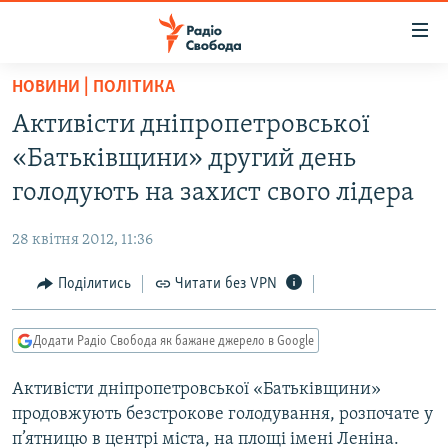
Доступність
посилання
Перейти
НОВИНИ | ПОЛІТИКА
до
РАДІО СВОБОДА – 70 РОКІВ
Активісти дніпропетровської
основного
ВСЕ ЗА ДОБУ
матеріалу
«Батьківщини» другий день
СТАТТІ
Перейти
голодують на захист свого лідера
до
ВІЙНА
ПОЛІТИКА
основної
28 квітня 2012, 11:36
РОСІЙСЬКА «ФІЛЬТРАЦІЯ»
ЕКОНОМІКА
навігації
Перейти
Поділитись
Читати без VPN
ДОНБАС.РЕАЛІЇ
СУСПІЛЬСТВО
до
КРИМ.РЕАЛІЇ
КУЛЬТУРА
пошуку
Додати Радіо Свобода як бажане джерело в Google
ТИ ЯК?
СПОРТ
Активісти дніпропетровської «Батьківщини»
СХЕМИ
УКРАЇНА
продовжують безстрокове голодування, розпочате у
КИТАЙ.ВИКЛИКИ
СВІТ
п’ятницю в центрі міста, на площі імені Леніна.