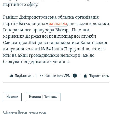
партійного офісу.
Усі сайти RFE/RL
Раніше Дніпропетровська обласна організація
партії «Батьківщина»
заявляла
, що задля відставки
Генерального прокурора Віктора Пшонки,
керівника Державної пенітенціарної служби
Олександра Лісіцкова та начальника Качанівської
виправної колонії № 54 Івана Первушкіна, готова
йти на акції громадянської непокори, аж до
блокування державних установ.
Поділитись
Читати без VPN
Підписатись
Новини
Новини | Політика
Читайте також