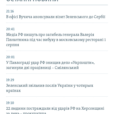
21:16
В офісі Вучича анонсували візит Зеленського до Сербії
20:41
Медіа РФ пишуть про загибель генерала Валерія
Плохотнюка під час вибуху в московському ресторані 1
серпня
20:01
У Павлограді удар РФ знищив депо «Укрпошти»,
загинули дві працівниці – Смілянський
19:29
Зеленський звільнив послів України у чотирьох
країнах
19:10
22 людини постраждали від ударів РФ на Херсонщині
за день – прокуратура