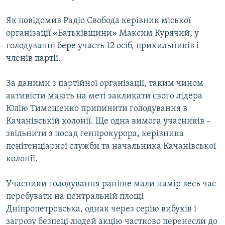
МУЛЬТИМЕДІА
Як повідомив Радіо Свобода керівник міської
ФОТО
організації «Батьківщини» Максим Курячий, у
СПЕЦПРОЄКТИ
голодуванні бере участь 12 осіб, прихильників і
членів партії.
ПОДКАСТИ
За даними з партійної організації, таким чином
КРИМ РЕАЛІЇ
активісти мають на меті закликати свого лідера
РУС
Юлію Тимошенко припинити голодування в
Качанівській колонії. Ще одна вимога учасників –
УКР
звільнити з посад генпрокурора, керівника
КТАТ
пенітенціарної служби та начальника Качанівської
колонії.
ДОЛУЧАЙСЯ!
Учасники голодування раніше мали намір весь час
перебувати на центральній площі
Дніпропетровська, однак через серію вибухів і
загрозу безпеці людей акцію частково перенесли до