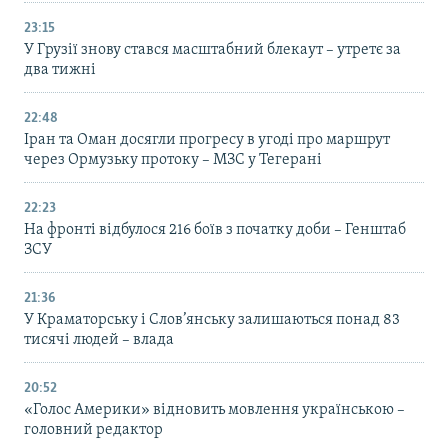
23:15
У Грузії знову стався масштабний блекаут – утретє за
два тижні
22:48
Іран та Оман досягли прогресу в угоді про маршрут
через Ормузьку протоку – МЗС у Тегерані
22:23
На фронті відбулося 216 боїв з початку доби – Генштаб
ЗСУ
21:36
У Краматорську і Слов’янську залишаються понад 83
тисячі людей – влада
20:52
«Голос Америки» відновить мовлення українською –
головний редактор