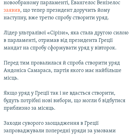
новообраному парламенті, Евангелос Венізелос
заявив
, що тепер президент доручить йому
Усі сайти RFE/RL
наступну, вже третю спробу створити уряд.
Лідер ультралівої «Сірізи», яка стала другою силою
в парламенті, отримав від президента Греції
мандат на спробу сформувати уряд у вівторок.
Перед тим провалилася й спроба створити уряд
Андоніса Самараса, партія якого має найбільше
місць.
Якщо уряд у Греції так і не вдасться створити,
будуть потрібні нові вибори, що могли б відбутися
приблизно за місяць.
Заходи суворого заощадження в Греції
запроваджували попередні уряди за умовами