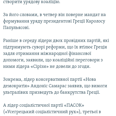
створити урядову коаліцію.
КИТАЙ.ВИКЛИКИ
МУЛЬТИМЕДІА
За його словами, в четвер він поверне мандат на
формування уряду президентові Греції Каролосу
ФОТО
Папульясові.
СПЕЦПРОЄКТИ
Раніше в середу лідери двох провідних партій, які
ПОДКАСТИ
підтримують суворі реформи, що їх втілює Греція
задля отримання міжнародної фінансової
КРИМ РЕАЛІЇ
допомоги, заявили, що коаліційні переговори з
РУС
ними лідера «Сірізи» не довели до згоди.
УКР
Зокрема, лідер консервативної партії «Нова
КТАТ
демократія» Андоніс Самарас заявив, що вимоги
ультралівих призведуть до банкрутства Греції.
ДОЛУЧАЙСЯ!
А лідер соціалістичної партії «ПАСОК»
(«Усегрецький соціалістичний рух»), третьої в