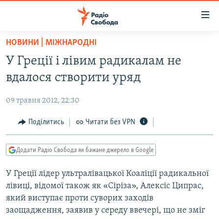
Доступність
посилання
Перейти
НОВИНИ | МІЖНАРОДНІ
до
РАДІО СВОБОДА – 70 РОКІВ
У Греції і лівим радикалам не
основного
ВСЕ ЗА ДОБУ
матеріалу
вдалося створити уряд
СТАТТІ
Перейти
до
09 травня 2012, 22:30
ВІЙНА
ПОЛІТИКА
основної
РОСІЙСЬКА «ФІЛЬТРАЦІЯ»
Поділитись
Читати без VPN
ЕКОНОМІКА
навігації
Перейти
ДОНБАС.РЕАЛІЇ
СУСПІЛЬСТВО
до
Додати Радіо Свобода як бажане джерело в Google
КРИМ.РЕАЛІЇ
КУЛЬТУРА
пошуку
У Греції лідер ультралівацької Коаліції радикальної
ТИ ЯК?
СПОРТ
лівиці, відомої також як «Сіріза», Алексіс Ципрас,
СХЕМИ
УКРАЇНА
який виступає проти суворих заходів
заощадження, заявив у середу ввечері, що не зміг
ПРИАЗОВ’Я
СВІТ