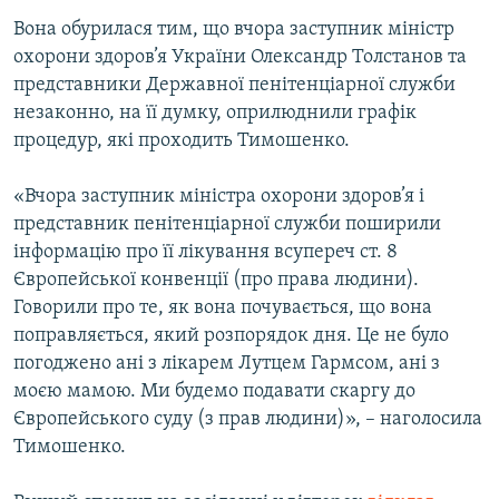
Усі сайти RFE/RL
Вона обурилася тим, що вчора заступник міністр
охорони здоров’я України Олександр Толстанов та
представники Державної пенітенціарної служби
незаконно, на її думку, оприлюднили графік
процедур, які проходить Тимошенко.
«Вчора заступник міністра охорони здоров’я і
представник пенітенціарної служби поширили
інформацію про її лікування всупереч ст. 8
Європейської конвенції (про права людини).
Говорили про те, як вона почувається, що вона
поправляється, який розпорядок дня. Це не було
погоджено ані з лікарем Лутцем Гармсом, ані з
моєю мамою. Ми будемо подавати скаргу до
Європейського суду (з прав людини)», – наголосила
Тимошенко.