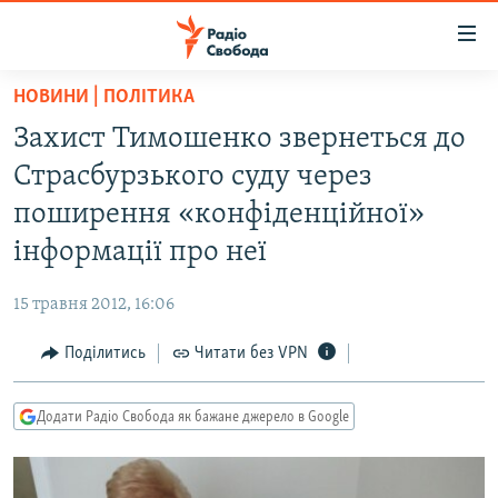
Доступність
посилання
Перейти
НОВИНИ | ПОЛІТИКА
до
РАДІО СВОБОДА – 70 РОКІВ
Захист Тимошенко звернеться до
основного
ВСЕ ЗА ДОБУ
матеріалу
Страсбурзького суду через
СТАТТІ
Перейти
поширення «конфіденційної»
до
ВІЙНА
ПОЛІТИКА
інформації про неї
основної
РОСІЙСЬКА «ФІЛЬТРАЦІЯ»
ЕКОНОМІКА
навігації
15 травня 2012, 16:06
Перейти
ДОНБАС.РЕАЛІЇ
СУСПІЛЬСТВО
до
Поділитись
Читати без VPN
КРИМ.РЕАЛІЇ
КУЛЬТУРА
пошуку
ТИ ЯК?
СПОРТ
Додати Радіо Свобода як бажане джерело в Google
СХЕМИ
УКРАЇНА
КИТАЙ.ВИКЛИКИ
СВІТ