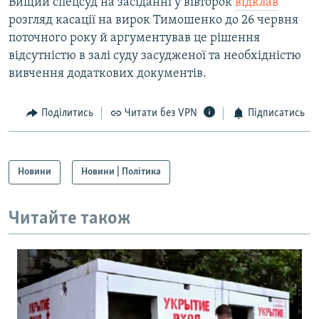
Вищий спецсуд на засіданні у вівторок
відклав
розгляд касації на вирок Тимошенко до 26 червня
поточного року й аргументував це рішення
відсутністю в залі суду засудженої та необхідністю
вивчення додаткових документів.
Поділитись
Читати без VPN
Підписатись
Новини
Новини | Політика
Читайте також