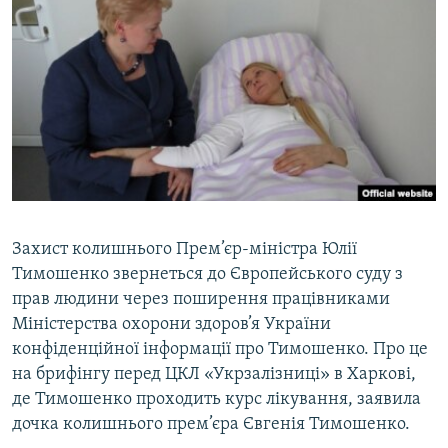
МУЛЬТИМЕДІА
ФОТО
СПЕЦПРОЄКТИ
ПОДКАСТИ
КРИМ РЕАЛІЇ
РУС
УКР
Захист колишнього Прем’єр-міністра Юлії
Тимошенко звернеться до Європейського суду з
КТАТ
прав людини через поширення працівниками
Міністерства охорони здоров’я України
ДОЛУЧАЙСЯ!
конфіденційної інформації про Тимошенко. Про це
на брифінгу перед ЦКЛ «Укрзалізниці» в Харкові,
де Тимошенко проходить курс лікування, заявила
дочка колишнього прем’єра Євгенія Тимошенко.