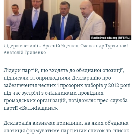
МУЛЬТИМЕДІА
ФОТО
СПЕЦПРОЄКТИ
ПОДКАСТИ
Лідери опозиції – Арсеній Яценюк, Олександр Турчинов і
Анатолій Гриценко
КРИМ РЕАЛІЇ
РУС
Лідери партій, що входять до об’єднаної опозиції,
УКР
підписали та оприлюднили Декларацію про
КТАТ
забезпечення чесних і прозорих виборів у 2012 році
під час зустрічі з очільниками провідних
ДОЛУЧАЙСЯ!
громадських організацій, повідомляє прес-служба
партії «Батьківщина».
Декларація визначає принципи, на яких об'єднана
опозиція формуватиме партійний список та список