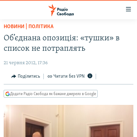
Доступність
посилання
Перейти
НОВИНИ | ПОЛІТИКА
до
РАДІО СВОБОДА – 70 РОКІВ
Об’єднана опозиція: «тушки» в
основного
ВСЕ ЗА ДОБУ
матеріалу
список не потраплять
СТАТТІ
Перейти
до
21 червня 2012, 17:36
ВІЙНА
ПОЛІТИКА
основної
РОСІЙСЬКА «ФІЛЬТРАЦІЯ»
Поділитись
Читати без VPN
ЕКОНОМІКА
навігації
Перейти
ДОНБАС.РЕАЛІЇ
СУСПІЛЬСТВО
до
Додати Радіо Свобода як бажане джерело в Google
КРИМ.РЕАЛІЇ
КУЛЬТУРА
пошуку
ТИ ЯК?
СПОРТ
СХЕМИ
УКРАЇНА
КИТАЙ.ВИКЛИКИ
СВІТ