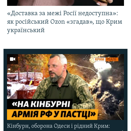
«Доставка за межі Росії недоступна»:
як російський Ozon «згадав», що Крим
український
Кінбурн, оборона Одеси і рідний Крим: