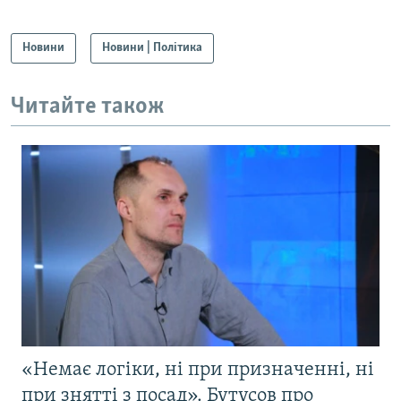
Новини
Новини | Політика
Читайте також
«Немає логіки, ні при призначенні, ні
при знятті з посад». Бутусов про