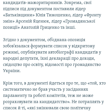
кандидатів-мажоритарників. Зокрема, свої
Усі сайти RFE/RL
підписи під документом поставили лідер
«Батьківщини» Юлія Тимошенко, лідер «Фронту
змін» Арсеній Яценюк, лідер «Громадянської
позиції» Анатолій Гриценко та інші.
Згідно з документом, об’єднана опозиція
зобов’язалася формувати список у відкритому
режимі, опублікувати автобіографії кандидатів у
народні депутати, їхні декларації про доходи,
свідоцтво про освіту, відомості про громадянство
України.
Крім того, в документі йдеться про те, що «той, хто
систематично не брав участь у засіданнях
парламенту та роботі комітетів, теж не може
розраховувати на кандидатство». Не потраплять у
список й ті, «які змінювали свою політичну