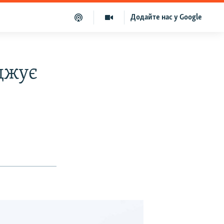
Додайте нас у Google
джує