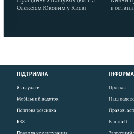
Прощання з пошуковцем тіл
Кияни п
Олексієм Юковим у Києві
в остан
КРИМ РЕАЛІЇ
РУС
ПІДТРИМКА
ІНФОРМА
УКР
КТАТ
Як слухати
Про нас
Мобільний додаток
Наш кодек
ДОЛУЧАЙСЯ!
Поштова розсилка
Правові ас
RSS
Вакансії
Правила коментування
Зворотний 