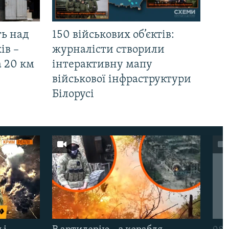
ть над
150 військових об’єктів:
ів –
журналісти створили
а 20 км
інтерактивну мапу
військової інфраструктури
Білорусі