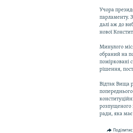
Учора презид
парламенту. 
далі аж до ви
нової Констит
Минулого міс
обраний на по
помірковані с
рішення, пос
Відтак Вища р
попереднього
конституційн
розпущеного 
ради, яка ма
Поділитис