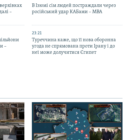
верхівках
В Ізюмі сім людей постраждали через
далі –
російський удар КАБами – МВА
23:21
 мільйони
Туреччина каже, що її нова оборонна
и –
угода не спрямована проти Ірану і до
неї може долучитися Єгипет