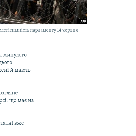
елегітимність парламенту 14 червня
я минулого
цього
жені й мають
розгляне
сі, що має на
татні вже