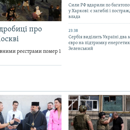
Сили РФ вдарили по багатопо
у Харкові: є загиблі і постраж
влада
одробиці про
23:38
Сербія виділить Україні два
Москві
євро на підтримку енергетик
Зеленський
авними реєстрами помер 1