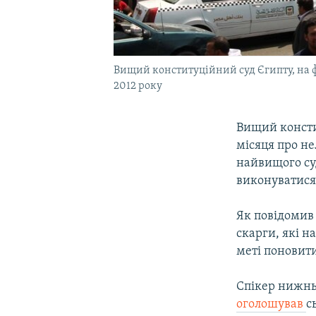
Вищий конституційний суд Єгипту, на ф
2012 року
Вищий консти
місяця про не
найвищого су
виконуватися
Як повідомив 
скарги, які 
меті поновит
Спікер нижнь
оголошував
с