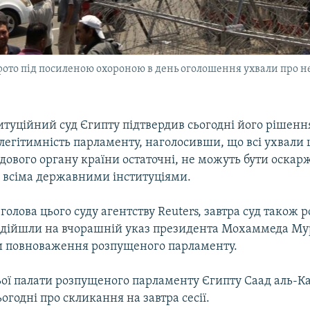
ото під посиленою охороною в день оголошення ухвали про н
туційний суд Єгипту підтвердив сьогодні його рішенн
легітимність парламенту, наголосивши, що всі ухвали 
дового органу країни остаточні, не можуть бути оскар
 всіма державними інституціями.
голова цього суду агентству Reuters, завтра суд також 
надійшли на вчорашній указ президента Мохаммеда Мур
и повноваження розпущеного парламенту.
ої палати розпущеного парламенту Єгипту Саад аль-Ка
ьогодні про скликання на завтра сесії.