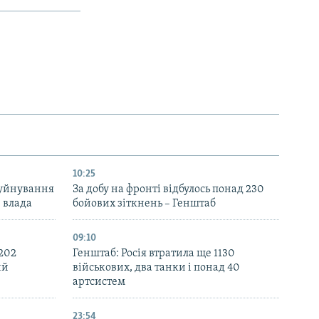
10:25
руйнування
За добу на фронті відбулось понад 230
– влада
бойових зіткнень – Генштаб
09:10
 202
Генштаб: Росія втратила ще 1130
ий
військових, два танки і понад 40
артсистем
23:54