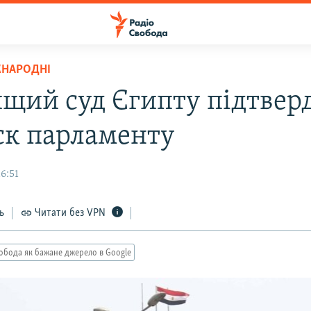
ЖНАРОДНІ
щий суд Єгипту підтвер
ск парламенту
6:51
ь
Читати без VPN
обода як бажане джерело в Google