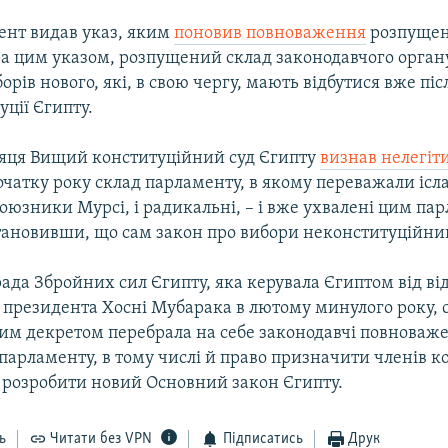
ент видав указ, яким
поновив повноваження
розпущен
За цим указом, розпущений склад законодавчого органу
борів нового, які, в свою чергу, мають відбутися вже пі
уції Єгипту.
яця Вищий конституційний суд Єгипту
визнав нелегі
чатку року склад парламенту, в якому переважали ісла
оюзники Мурсі, і радикальні, – і вже ухвалені цим п
тановивши, що сам закон про вибори неконституційни
ада Збройних сил Єгипту, яка керувала Єгиптом від ві
 президента Хосні Мубарака в лютому минулого року, 
им декретом перебрала на себе законодавчі повноваж
парламенту, в тому числі й право призначити членів к
є розробити новий Основний закон Єгипту.
ь
Читати без VPN
Підписатись
Друк