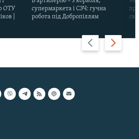
 і
В артилерію – з корабля,
98-
р ОТУ
супермаркета і СЗЧ: гучна
про
іков |
робота під Добропіллям
сві
Назад
Вперед