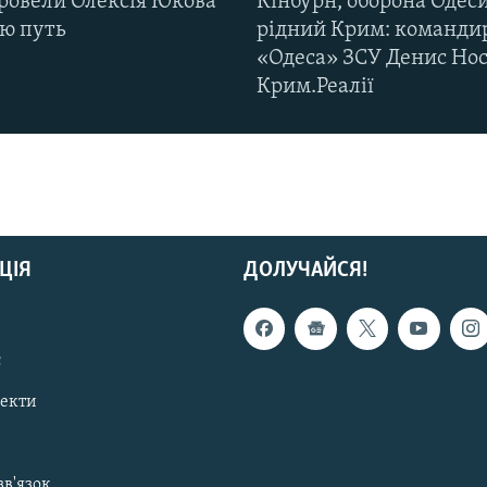
ровели Олексія Юкова
Кінбурн, оборона Одеси
ню путь
рідний Крим: команди
«Одеса» ЗСУ Денис Нос
Крим.Реалії
ЦІЯ
ДОЛУЧАЙСЯ!
с
пекти
зв'язок