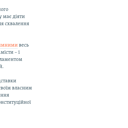
ого
 має діяти
сля схвалення
тимними
весь
місти – і
арламентом
й.
дставки
своїм власним
ення
онституційної