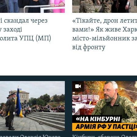
і скандал через
«Тікайте, дрон лети
у заході
вами!» Як живе Харк
олита УПЦ (МП)
місто-мільйонник з
від фронту