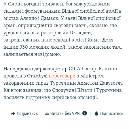
У Сирії сьогодні тривають бої між урядовими
силами і формуваннями Вільної сирійської армії в
Усі сайти RFE/RL
містах Алеппо і Дамаск. У заяві Вільної сирійської
армії, оприлюдненій сьогодні вночі, сказано, що
урядові війська розстріляли 10 людей,
заарештованих напередодні в місті Хомс. Доля
інших 350 молодих людей, також захоплених там,
залишається невідомою.
Напередодні держсекретар США Гілларі Клінтон
провела в Стамбулі
переговори
з міністром
закордонних справ Туреччини Ахметом Давутоглу.
Клінтон заявила, що Сполучені Штати і Туреччина
посилять підтримку сирійської опозиції.
Поділитись
Читати без VPN
Підписатись