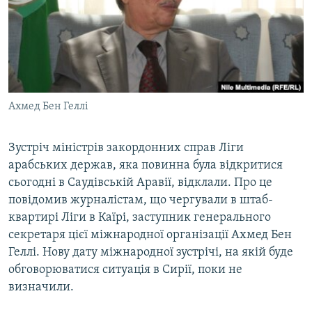
КИТАЙ.ВИКЛИКИ
МУЛЬТИМЕДІА
ФОТО
СПЕЦПРОЄКТИ
Ахмед Бен Геллі
ПОДКАСТИ
Зустріч міністрів закордонних справ Ліги
КРИМ РЕАЛІЇ
арабських держав, яка повинна була відкритися
РУС
сьогодні в Саудівській Аравії, відклали. Про це
УКР
повідомив журналістам, що чергували в штаб-
квартирі Ліги в Каїрі, заступник генерального
КТАТ
секретаря цієї міжнародної організації Ахмед Бен
Геллі. Нову дату міжнародної зустрічі, на якій буде
ДОЛУЧАЙСЯ!
обговорюватися ситуація в Сирії, поки не
визначили.