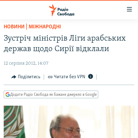
Доступність
посилання
Перейти
НОВИНИ | МІЖНАРОДНІ
до
РАДІО СВОБОДА – 70 РОКІВ
Зустріч міністрів Ліги арабських
основного
ВСЕ ЗА ДОБУ
матеріалу
держав щодо Сирії відклали
СТАТТІ
Перейти
до
12 серпня 2012, 14:07
ВІЙНА
ПОЛІТИКА
основної
РОСІЙСЬКА «ФІЛЬТРАЦІЯ»
Поділитись
Читати без VPN
ЕКОНОМІКА
навігації
Перейти
ДОНБАС.РЕАЛІЇ
СУСПІЛЬСТВО
до
Додати Радіо Свобода як бажане джерело в Google
КРИМ.РЕАЛІЇ
КУЛЬТУРА
пошуку
ТИ ЯК?
СПОРТ
СХЕМИ
УКРАЇНА
ПРИАЗОВ’Я
СВІТ