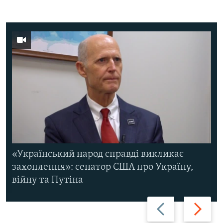
«Український народ справді викликає
захоплення»: сенатор США про Україну,
війну та Путіна
Назад
Вперед