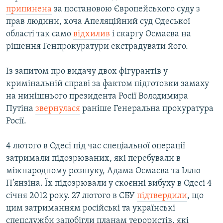
припинена
за постановою Європейського суду з
Усі сайти RFE/RL
прав людини, хоча Апеляційний суд Одеської
області так само
відхилив
і скаргу Осмаєва на
рішення Генпрокуратури екстрадувати його.
Із запитом про видачу двох фігурантів у
кримінальній справі за фактом підготовки замаху
на нинішнього президента Росії Володимира
Путіна
звернулася
раніше Генеральна прокуратура
Росії.
4 лютого в Одесі під час спеціальної операції
затримали підозрюваних, які перебували в
міжнародному розшуку, Адама Осмаєва та Іллю
П’янзіна. Їх підозрювали у скоєнні вибуху в Одесі 4
січня 2012 року. 27 лютого в СБУ
підтвердили
, що
цим затриманням російські та українські
спецслужби запобігли планам терористів, які