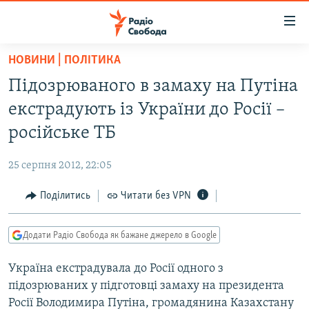
Доступність
посилання
Перейти
НОВИНИ | ПОЛІТИКА
до
РАДІО СВОБОДА – 70 РОКІВ
Підозрюваного в замаху на Путіна
основного
ВСЕ ЗА ДОБУ
матеріалу
екстрадують із України до Росії –
СТАТТІ
Перейти
російське ТБ
до
ВІЙНА
ПОЛІТИКА
основної
25 серпня 2012, 22:05
РОСІЙСЬКА «ФІЛЬТРАЦІЯ»
ЕКОНОМІКА
навігації
Перейти
Поділитись
Читати без VPN
ДОНБАС.РЕАЛІЇ
СУСПІЛЬСТВО
до
КРИМ.РЕАЛІЇ
КУЛЬТУРА
пошуку
Додати Радіо Свобода як бажане джерело в Google
ТИ ЯК?
СПОРТ
Україна екстрадувала до Росії одного з
СХЕМИ
УКРАЇНА
підозрюваних у підготовці замаху на президента
КИТАЙ.ВИКЛИКИ
СВІТ
Росії Володимира Путіна, громадянина Казахстану