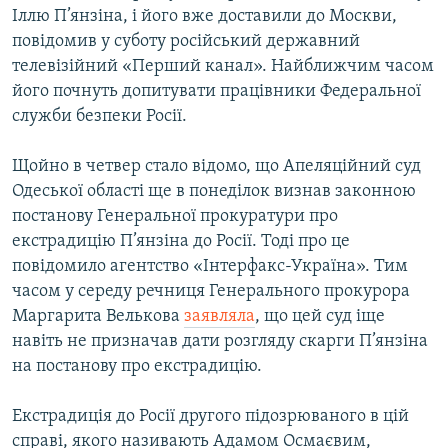
Іллю П’янзіна, і його вже доставили до Москви,
МУЛЬТИМЕДІА
повідомив у суботу російський державний
ФОТО
телевізійний «Перший канал». Найближчим часом
СПЕЦПРОЄКТИ
його почнуть допитувати працівники Федеральної
служби безпеки Росії.
ПОДКАСТИ
Щойно в четвер стало відомо, що Апеляційний суд
КРИМ РЕАЛІЇ
Одеської області ще в понеділок визнав законною
РУС
постанову Генеральної прокуратури про
екстрадицію П’янзіна до Росії. Тоді про це
УКР
повідомило агентство «Інтерфакс-Україна». Тим
КТАТ
часом у середу речниця Генерального прокурора
Маргарита Велькова
заявляла
, що цей суд іще
ДОЛУЧАЙСЯ!
навіть не призначав дати розгляду скарги П’янзіна
на постанову про екстрадицію.
Екстрадиція до Росії другого підозрюваного в цій
справі, якого називають Адамом Осмаєвим,