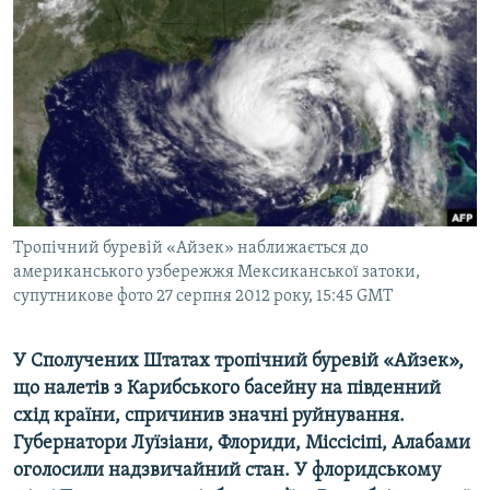
МУЛЬТИМЕДІА
ФОТО
СПЕЦПРОЄКТИ
ПОДКАСТИ
КРИМ РЕАЛІЇ
РУС
Тропічний буревій «Айзек» наближається до
УКР
американського узбережжя Мексиканської затоки,
супутникове фото 27 серпня 2012 року, 15:45 GMT
КТАТ
У Сполучених Штатах тропічний буревій «Айзек»,
ДОЛУЧАЙСЯ!
що налетів з Карибського басейну на південний
схід країни, спричинив значні руйнування.
Губернатори Луїзіани, Флориди, Міссісіпі, Алабами
оголосили надзвичайний стан. У флоридському