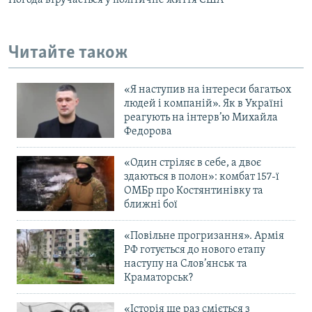
Читайте також
«Я наступив на інтереси багатьох
людей і компаній». Як в Україні
реагують на інтерв’ю Михайла
Федорова
«Один стріляє в себе, а двоє
здаються в полон»: комбат 157-ї
ОМБр про Костянтинівку та
ближні бої
«Повільне прогризання». Армія
РФ готується до нового етапу
наступу на Слов’янськ та
Краматорськ?
«Історія ще раз сміється з