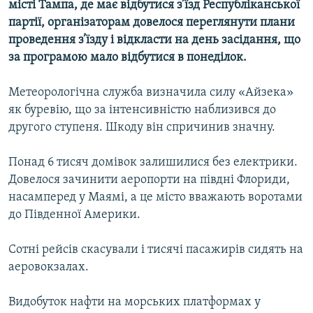
місті Тампа, де має відбутися з’їзд Республіканської
Усі сайти RFE/RL
партії, організаторам довелося переглянути плани
проведення з’їзду і відкласти на день засідання, що
за програмою мало відбутися в понеділок.
Метеорологічна служба визначила силу «Айзека»
як буревію, що за інтенсивністю наблизився до
другого ступеня. Шкоду він спричинив значну.
Понад 6 тисяч домівок залишилися без електрики.
Довелося зачинити аеропорти на півдні Флориди,
насамперед у Маямі, а це місто вважають воротами
до Південної Америки.
Сотні рейсів скасували і тисячі пасажирів сидять на
аеровокзалах.
Видобуток нафти на морських платформах у