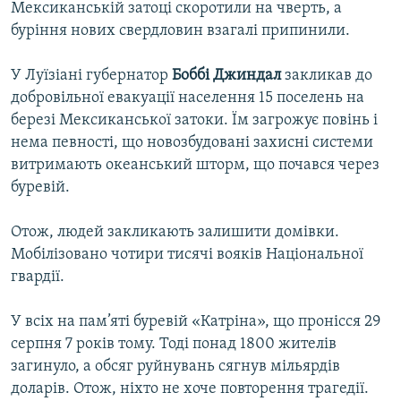
Мексиканській затоці скоротили на чверть, а
буріння нових свердловин взагалі припинили.
У Луїзіані губернатор
Боббі Джиндал
закликав до
добровільної евакуації населення 15 поселень на
березі Мексиканської затоки. Їм загрожує повінь і
нема певності, що новозбудовані захисні системи
витримають океанський шторм, що почався через
буревій.
Отож, людей закликають залишити домівки.
Мобілізовано чотири тисячі вояків Національної
гвардії.
У всіх на пам’яті буревій «Катріна», що пронісся 29
серпня 7 років тому. Тоді понад 1800 жителів
загинуло, а обсяг руйнувань сягнув мільярдів
доларів. Отож, ніхто не хоче повторення трагедії.