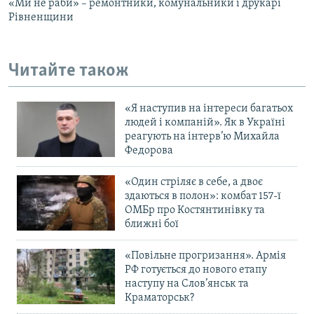
«Ми не раби» – ремонтники, комунальники і друкарі
Рівненщини
Читайте також
«Я наступив на інтереси багатьох
людей і компаній». Як в Україні
реагують на інтерв’ю Михайла
Федорова
«Один стріляє в себе, а двоє
здаються в полон»: комбат 157-ї
ОМБр про Костянтинівку та
ближні бої
«Повільне прогризання». Армія
РФ готується до нового етапу
наступу на Слов’янськ та
Краматорськ?