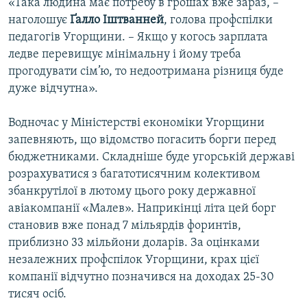
«Така людина має потребу в грошах вже зараз, –
наголошує
Ґалло Іштванней
, голова профспілки
педагогів Угорщини. – Якщо у когось зарплата
ледве перевищує мінімальну і йому треба
прогодувати сім’ю, то недоотримана різниця буде
дуже відчутна».
Водночас у Міністерстві економіки Угорщини
запевняють, що відомство погасить борги перед
бюджетниками. Складніше буде угорській державі
розрахуватися з багатотисячним колективом
збанкрутілої в лютому цього року державної
авіакомпанії «Малев». Наприкінці літа цей борг
становив вже понад 7 мільярдів форинтів,
приблизно 33 мільйони доларів. За оцінками
незалежних профспілок Угорщини, крах цієї
компанії відчутно позначився на доходах 25-30
тисяч осіб.