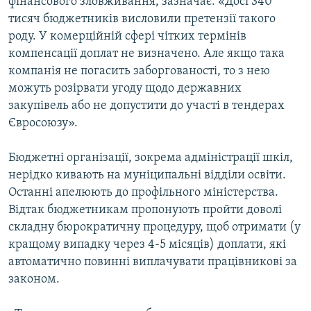
фінансового зловживання, зазначає: «Досі 340
тисяч бюджетників висловили претензії такого
роду. У комерційній сфері чітких термінів
компенсації доплат не визначено. Але якщо така
компанія не погасить заборгованості, то з нею
можуть розірвати угоду щодо державних
закупівель або не допустити до участі в тендерах
Євросоюзу».
Бюджетні організації, зокрема адміністрації шкіл,
нерідко кивають на муніципальні відділи освіти.
Останні апелюють до профільного міністерства.
Відтак бюджетникам пропонують пройти доволі
складну бюрократичну процедуру, щоб отримати (у
кращому випадку через 4-5 місяців) доплати, які
автоматично повинні виплачувати працівникові за
законом.