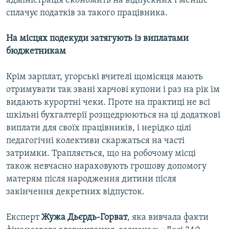
адміністрація економить на відпускних і менше
сплачує податків за такого працівника.
На місцях подекуди затягують із виплатами
бюджетникам
Крім зарплат, угорські вчителі щомісяця мають
отримувати так звані харчові купони і раз на рік їм
видають курортні чеки. Проте на практиці не всі
шкільні бухгалтерії розщедрюються на ці додаткові
виплати для своїх працівників, і нерідко цілі
педагогічні колективи скаржаться на часті
затримки. Трапляється, що на робочому місці
також невчасно нараховують грошову допомогу
матерям після народження дитини після
закінчення декретних відпусток.
Експерт
Жужа Дьєрдь-Горват
, яка вивчала факти