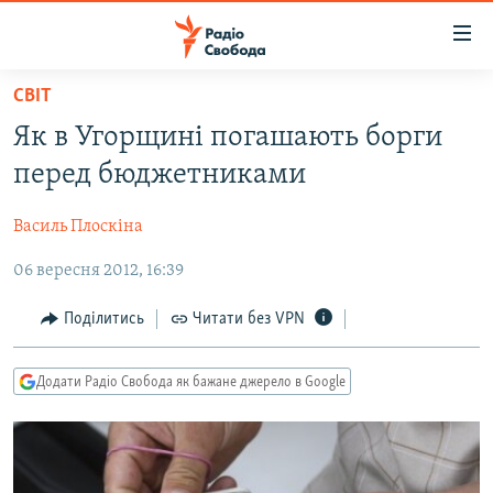
Доступність
посилання
Перейти
СВІТ
до
РАДІО СВОБОДА – 70 РОКІВ
Як в Угорщині погашають борги
основного
ВСЕ ЗА ДОБУ
матеріалу
перед бюджетниками
СТАТТІ
Перейти
до
Василь Плоскіна
ВІЙНА
ПОЛІТИКА
основної
06 вересня 2012, 16:39
РОСІЙСЬКА «ФІЛЬТРАЦІЯ»
ЕКОНОМІКА
навігації
Перейти
ДОНБАС.РЕАЛІЇ
СУСПІЛЬСТВО
Поділитись
Читати без VPN
до
КРИМ.РЕАЛІЇ
КУЛЬТУРА
пошуку
Додати Радіо Свобода як бажане джерело в Google
ТИ ЯК?
СПОРТ
СХЕМИ
УКРАЇНА
КИТАЙ.ВИКЛИКИ
СВІТ