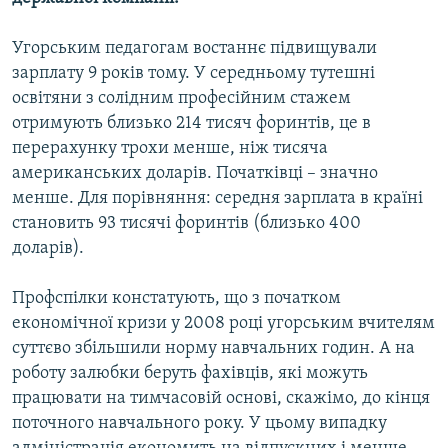
Усі сайти RFE/RL
Угорським педагогам востаннє підвищували
зарплату 9 років тому. У середньому тутешні
освітяни з солідним професійним стажем
отримують близько 214 тисяч форинтів, це в
перерахунку трохи менше, ніж тисяча
американських доларів. Початківці – значно
менше. Для порівняння: середня зарплата в країні
становить 93 тисячі форинтів (близько 400
доларів).
Профспілки констатують, що з початком
економічної кризи у 2008 році угорським вчителям
суттєво збільшили норму навчальних годин. А на
роботу залюбки беруть фахівців, які можуть
працювати на тимчасовій основі, скажімо, до кінця
поточного навчального року. У цьому випадку