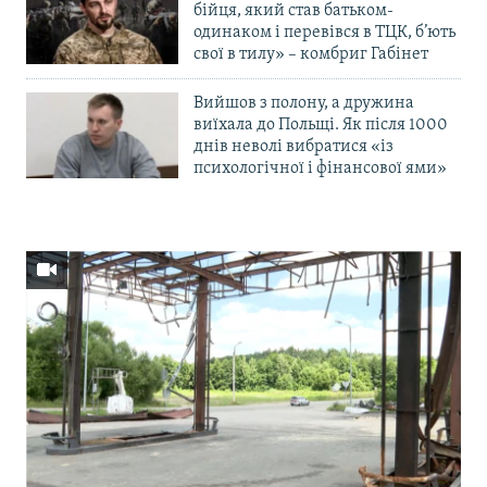
бійця, який став батьком-
одинаком і перевівся в ТЦК, б’ють
свої в тилу» – комбриг Габінет
Вийшов з полону, а дружина
виїхала до Польщі. Як після 1000
днів неволі вибратися «із
психологічної і фінансової ями»