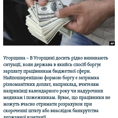
МУЛЬТИМЕДІА
ФОТО
СПЕЦПРОЄКТИ
ПОДКАСТИ
КРИМ РЕАЛІЇ
РУС
Угорщина – В Угорщині досить рідко виникають
УКР
ситуації, коли держава в якийсь спосіб боргує
зарплату працівникам бюджетної сфери.
КТАТ
Найпоширенішою формою боргу є затримка
різноманітних доплат, наприклад, вчителям
ДОЛУЧАЙСЯ!
наприкінці календарного року чи надурочних
медикам і пожежникам. Буває, що працівники не
можуть вчасно отримати розрахунок при
скороченні штату або внаслідок банкрутства
державної компанії.