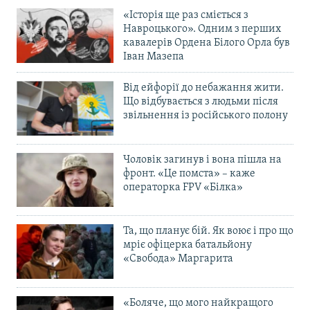
«Історія ще раз сміється з
Навроцького». Одним з перших
кавалерів Ордена Білого Орла був
Іван Мазепа
Від ейфорії до небажання жити.
Що відбувається з людьми після
звільнення із російського полону
Чоловік загинув і вона пішла на
фронт. «Це помста» – каже
операторка FPV «Білка»
Та, що планує бій. Як воює і про що
мріє офіцерка батальйону
«Свобода» Маргарита
«Боляче, що мого найкращого