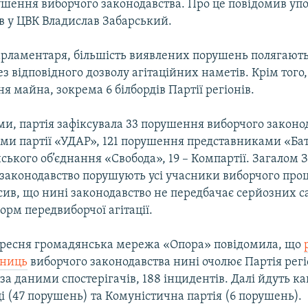
ушення виборчого законодавства. Про це повідомив у
ів у ЦВК Владислав Забарський.
арламентаря, більшість виявлених порушень полягають
з відповідного дозволу агітаційних наметів. Крім того
я майна, зокрема 6 білбордів Партії регіонів.
ми, партія зафіксувала 33 порушення виборчого законо
ми партії «УДАР», 121 порушення представниками «Ба
нського об’єднання «Свобода», 19 – Компартії. Загалом
законодавство порушують усі учасники виборчого проц
сив, що нині законодавство не передбачає серйозних с
рм передвиборчої агітації.
ересня громадянська мережа «Опора» повідомила, що
шниць
виборчого законодавства нині очолює Партія регі
 за даними спостерігачів, 188 інцидентів. Далі йдуть к
 (47 порушень) та Комуністична партія (6 порушень).