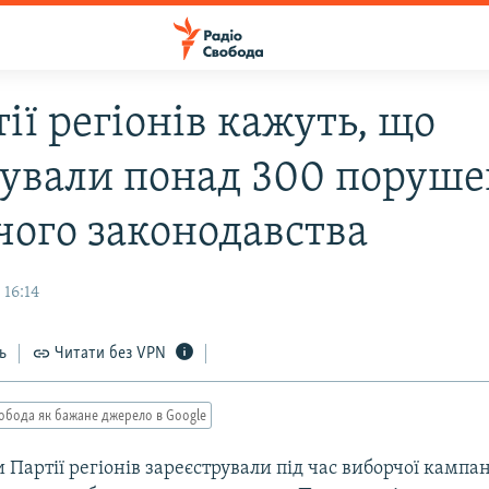
ії регіонів кажуть, що
сували понад 300 поруше
чого законодавства
 16:14
ь
Читати без VPN
обода як бажане джерело в Google
Партії регіонів зареєстрували під час виборчої кампані