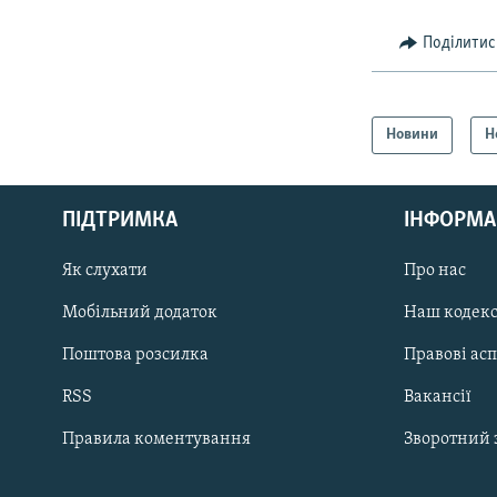
Поділитис
Новини
Н
КРИМ РЕАЛІЇ
РУС
ПІДТРИМКА
ІНФОРМА
УКР
КТАТ
Як слухати
Про нас
Мобільний додаток
Наш кодек
ДОЛУЧАЙСЯ!
Поштова розсилка
Правові ас
RSS
Вакансії
Правила коментування
Зворотний 
Усі сайти RFE/RL