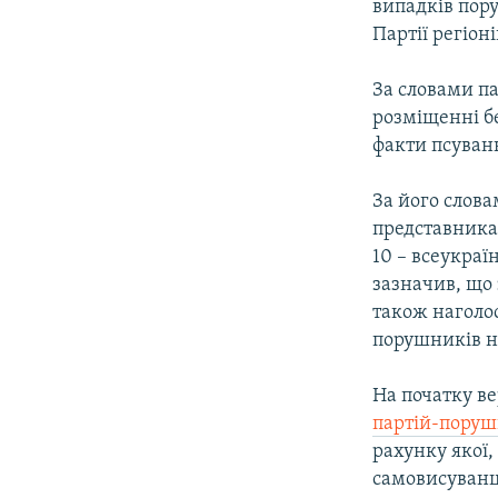
КИТАЙ.ВИКЛИКИ
випадків пор
Партії регіон
МУЛЬТИМЕДІА
ФОТО
За словами п
розміщенні бе
СПЕЦПРОЄКТИ
факти псуванн
ПОДКАСТИ
За його слова
представника
10 – всеукраї
зазначив, що 
також наголо
порушників но
На початку в
партій-пору
рахунку якої,
самовисуванці