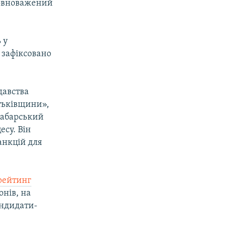
повноважений
 у
, зафіксовано
давства
тьківщини»,
 Забарський
есу. Він
анкцій для
рейтинг
онів, на
андидати-