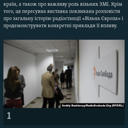
країн, а також про важливу роль вільних ЗМІ. Крім
КИТАЙ.ВИКЛИКИ
того, ця пересувна виставка покликана розповісти
МУЛЬТИМЕДІА
про загальну історію радіостанції «Вільна Європа» і
ФОТО
продемонструвати конкретні приклади її впливу.
СПЕЦПРОЄКТИ
ПОДКАСТИ
КРИМ РЕАЛІЇ
РУС
УКР
КТАТ
ДОЛУЧАЙСЯ!
1