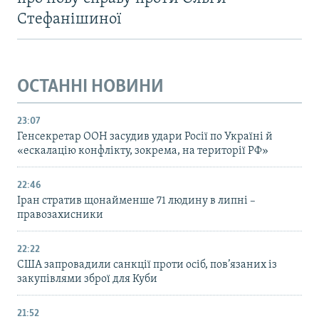
Стефанішиної
ОСТАННІ НОВИНИ
23:07
Генсекретар ООН засудив удари Росії по Україні й
«ескалацію конфлікту, зокрема, на території РФ»
22:46
Іран стратив щонайменше 71 людину в липні –
правозахисники
22:22
США запровадили санкції проти осіб, пов’язаних із
закупівлями зброї для Куби
21:52