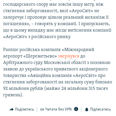
господарського спору має зовсім іншу мету, ніж
Усі сайти RFE/RL
стягнення заборгованості, якої «АероСвіт» не
заперечує і пропонує цілком реальний механізм її
погашення», – говорять у компанії. І припускають,
що в цьому випадку має місце витіснення компанії
«АероСвіт» з російського ринку.
Раніше російська компанія «Міжнародний
аеропорт «Шереметьєво»
звернувся
до
Арбітражного суду Московської області з позовною
заявою до українського приватного акціонерного
товариства «Авіаційна компанія «АероСвіт» про
стягнення заборгованості на загальну суму близько
92 мільйони рублів (майже 24 мільйони 315 тисяч
гривень).
Поділитись
Читати без VPN
Підписатись