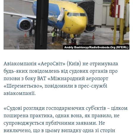
МУЛЬТИМЕДІА
ФОТО
СПЕЦПРОЄКТИ
ПОДКАСТИ
КРИМ РЕАЛІЇ
РУС
Авіакомпанія «АероСвіт» (Київ) не отримувала
будь-яких повідомлень від судових органів про
УКР
позови з боку ВАТ «Міжнародний аеропорт
КТАТ
«Шереметьєво», повідомили в прес-службі
авіакомпанії.
ДОЛУЧАЙСЯ!
«Судові розгляди господарюючих суб’єктів – цілком
поширена практика, однак вона, як правило, не
супроводжується публічними заявами. Не
виключено, що в цьому випадку одна зі сторін