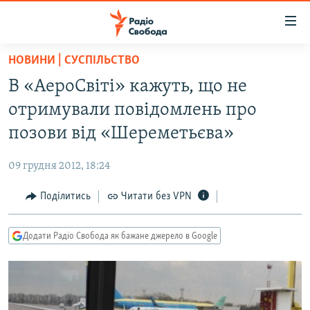
Доступність
посилання
Перейти
НОВИНИ | СУСПІЛЬСТВО
до
РАДІО СВОБОДА – 70 РОКІВ
В «АероСвіті» кажуть, що не
основного
ВСЕ ЗА ДОБУ
матеріалу
отримували повідомлень про
СТАТТІ
Перейти
позови від «Шереметьєва»
до
ВІЙНА
ПОЛІТИКА
основної
09 грудня 2012, 18:24
РОСІЙСЬКА «ФІЛЬТРАЦІЯ»
ЕКОНОМІКА
навігації
Перейти
Поділитись
Читати без VPN
ДОНБАС.РЕАЛІЇ
СУСПІЛЬСТВО
до
КРИМ.РЕАЛІЇ
КУЛЬТУРА
пошуку
Додати Радіо Свобода як бажане джерело в Google
ТИ ЯК?
СПОРТ
СХЕМИ
УКРАЇНА
КИТАЙ.ВИКЛИКИ
СВІТ