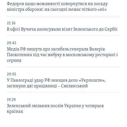
Федоров щодо можливості повернутися на посаду
міністра оборони: на сьогодні немає чіткого «ні»
21:16
В офісі Вучича анонсували візит Зеленського до Сербії
20:41
Медіа РФ пишуть про загибель генерала Валерія
Плохотнюка під час вибуху в московському ресторані 1
серпня
20:01
У Павлограді удар РФ знищив депо «Укрпошти»,
загинули дві працівниці – Смілянський
19:29
Зеленський звільнив послів України у чотирьох
країнах