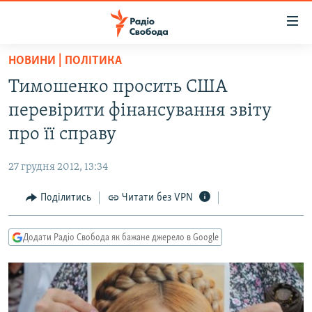
Доступність
посилання
Перейти
НОВИНИ | ПОЛІТИКА
до
РАДІО СВОБОДА – 70 РОКІВ
Тимошенко просить США
основного
ВСЕ ЗА ДОБУ
матеріалу
перевірити фінансування звіту
СТАТТІ
Перейти
про її справу
до
ВІЙНА
ПОЛІТИКА
основної
27 грудня 2012, 13:34
РОСІЙСЬКА «ФІЛЬТРАЦІЯ»
ЕКОНОМІКА
навігації
Перейти
Поділитись
Читати без VPN
ДОНБАС.РЕАЛІЇ
СУСПІЛЬСТВО
до
КРИМ.РЕАЛІЇ
КУЛЬТУРА
пошуку
Додати Радіо Свобода як бажане джерело в Google
ТИ ЯК?
СПОРТ
СХЕМИ
УКРАЇНА
ПРИАЗОВ’Я
СВІТ