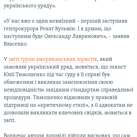
українського уряду».
«У нас вже є один невиїзний – перший заступник
генпрокурора Ренат Кузьмін. І я думаю, що
наступним буде Олександр Лавринович», – заявив
Власенко.
У
звіті групи американських юристів
, який
замовляв український уряд, мовиться, що захист
Юлії Тимошенко під час суду в її справі був
обмеженим і викликає занепокоєння своєю
невідповідністю західним стандартам справедливої
процедури. Тимошенко відмовили у правовій
підтримці на «критичному етапі», а її адвокатам не
дозволяли викликати ключових свідків, мовиться в
звіті.
Водночас автори доповіді дійшли висновку, що сам