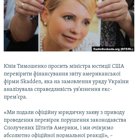
КИТАЙ.ВИКЛИКИ
МУЛЬТИМЕДІА
ФОТО
СПЕЦПРОЄКТИ
ПОДКАСТИ
Юлiя Тимошенко просить мiнiстра юстицiї США
КРИМ РЕАЛІЇ
перевірити фiнансування звiту американської
РУС
фiрми Skadden, яка на замовлення уряду України
УКР
аналізувала справедливість ув’язнення екс-
КТАТ
прем’єра.
«Ми подали офiцiйну юридичну заяву з приводу
ДОЛУЧАЙСЯ!
проведення перевiрок порушення законодавства
Сполучених Штатiв Америки, i ми очiкуємо
абсолютно офiцiйної нормальної реакцiї», –