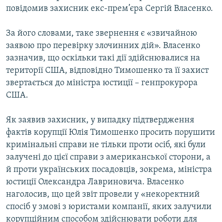
повідомив захисник екс-прем’єра Сергiй Власенко.
Усі сайти RFE/RL
За його словами, таке звернення є «звичайною
заявою про перевiрку злочинних дій». Власенко
зазначив, що оскiльки такi дiї здiйснювалися на
територiї США, вiдповiдно Тимошенко та її захист
звертається до мiнiстра юстицiї – генпрокурора
США.
Як заявив захисник, у випадку підтвердження
фактів корупції Юлія Тимошенко просить порушити
кримінальні справи не тільки проти осіб, які були
залучені до цієї справи з американської сторони, а
й проти українських посадовців, зокрема, міністра
юстиції Олександра Лавриновича. Власенко
наголосив, що цей звiт провели у «некоректний
спосiб у змовi з юристами компанiї, яких залучили
корупцiйним способом здiйснювати роботи для