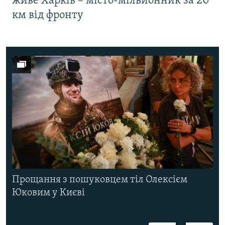
живе Харків – місто-мільйонник за 20
км від фронту
Прощання з пошуковцем тіл Олексієм
Юковим у Києві