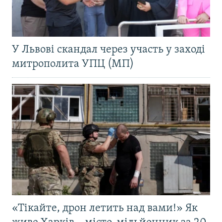
У Львові скандал через участь у заході
митрополита УПЦ (МП)
«Тікайте, дрон летить над вами!» Як