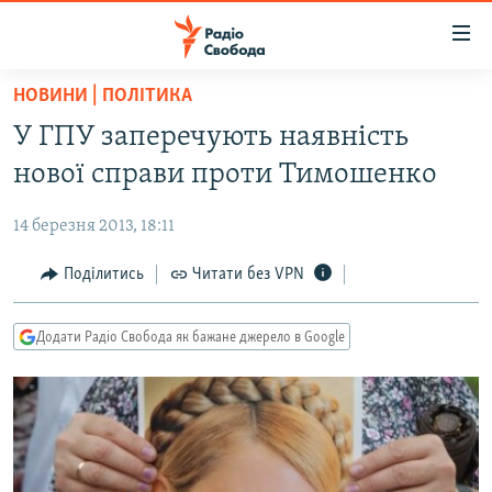
Доступність
посилання
Перейти
НОВИНИ | ПОЛІТИКА
до
РАДІО СВОБОДА – 70 РОКІВ
У ГПУ заперечують наявність
основного
ВСЕ ЗА ДОБУ
матеріалу
нової справи проти Тимошенко
СТАТТІ
Перейти
до
14 березня 2013, 18:11
ВІЙНА
ПОЛІТИКА
основної
РОСІЙСЬКА «ФІЛЬТРАЦІЯ»
Поділитись
Читати без VPN
ЕКОНОМІКА
навігації
Перейти
ДОНБАС.РЕАЛІЇ
СУСПІЛЬСТВО
до
Додати Радіо Свобода як бажане джерело в Google
КРИМ.РЕАЛІЇ
КУЛЬТУРА
пошуку
ТИ ЯК?
СПОРТ
СХЕМИ
УКРАЇНА
КИТАЙ.ВИКЛИКИ
СВІТ