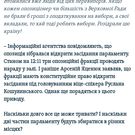
Втомилися вже люди від цих перевиборів. Якщо
кожен опозиціонер чи більшість з Верховної Ради
не брали б гроші з оподаткування на вибори, а свої
вкладали, то хай тоді роблять вибори. Розідрали цю
країну!
– Інформаційні агентства повідомляють, що
опозиція зібралася відкрити засідання парламенту.
Станом на 12:11 три опозиційні фракції проводять
нараду у залі. І раніше Арсеній Яценюк заявляв, що
фракції мають конституційне право відкрити
засідання під головуванням віце-спікера Руслана
Кошулинського. Однак ще порадяться з цього
приводу.
Наскільки довго все це може тривати? І наскільки
дві частин парламенту будуть збиратися в різних
місцях?