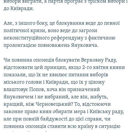
вибори виграти, а партія програє з тріском вибори і
до Київради.
Але, з іншого боку, це блокування веде до певної
політичної кризи, воно веде до загрози
неконституційного референдуму з фактичною
пролонгацією повноважень Януковича.
Чи повинна опозиція блокувати Верховну Раду,
відстоювати цей принцип, якщо 2-го квітня кияни
показали, що їх не хвилює питання виборів
міського голови і Київради, що їх у цілому
влаштовує Попов, хоча він призначений
Януковичем і не вибраний, але він, мабуть,
кращий, ніж Черновецький? То, відстоюючи
законне право киян обирати мера і Київську раду,
але при повній байдужості до цієї справи, чи
повинна опозиція ставити всю країну в ситуацію