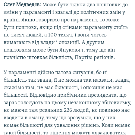
Олег Медведєв:
Може бути тільки два поштовхи до
зміни у парламенті і взагалі до політичних змін у
країні. Якщо говоримо про парламент, то може
бути поштовх, якщо під стінами парламенту стоїть
не тисяч людей, а 100 тисяч, і вони чогось
вимагають від влади і опозиції. А другим
поштовхом може бути Янукович, тому що він
повністю штовхає більшість, Партію регіонів.
У парламенті дійсно патова ситуація, бо ні
більшість так звана, її не можна так назвати, влада,
скажімо там, не має більшості, і опозиція не має
більшості. Відповідно прибічники президента, що
зараз голосують на цьому незаконному збіговиську,
не маючи там реальних 226 людей, не повинно нас
вводити в оману, тому що зрозуміло, що у них
немає більшості для ухвалення рішень. Коли немає
такої більшості, то рішення можуть ухвалюватися