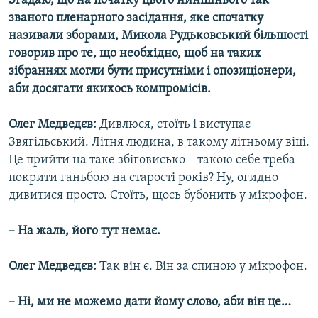
Згадаю, що на початку цього нинішнього так
званого пленарного засідання, яке спочатку
називали зборами, Микола Рудьковський більшості
говорив про те, що необхідно, щоб на таких
зібраннях могли бути присутніми і опозиціонери,
аби досягати якихось компромісів.
Олег Медведєв:
Дивлюся, стоїть і виступає
Звягільський. Літня людина, в такому літньому віці.
Це прийти на таке збіговисько – такою себе треба
покрити ганьбою на старості років? Ну, огидно
дивитися просто. Стоїть, щось бубонить у мікрофон.
– На жаль, його тут немає.
Олег Медведєв:
Так він є. Він за спиною у мікрофон.
– Ні, ми не можемо дати йому слово, аби він це…