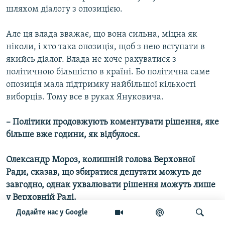
шляхом діалогу з опозицією.
Але ця влада вважає, що вона сильна, міцна як
ніколи, і хто така опозиція, щоб з нею вступати в
якийсь діалог. Влада не хоче рахуватися з
політичною більшістю в країні. Бо політична саме
опозиція мала підтримку найбільшої кількості
виборців. Тому все в руках Януковича.
– Політики продовжують коментувати рішення, яке
більше вже години, як відбулося.
Олександр Мороз, колишній голова Верховної
Ради, сказав, що збиратися депутати можуть де
завгодно, однак ухвалювати рішення можуть лише
у Верховній Раді.
Додайте нас у Google
Тарас Березовець:
Тут, головне, незрозумілий