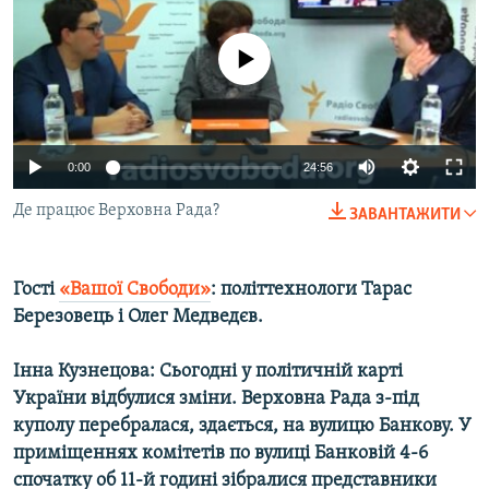
МУЛЬТИМЕДІА
ФОТО
No media source currently available
СПЕЦПРОЄКТИ
ПОДКАСТИ
0:00
24:56
КРИМ РЕАЛІЇ
​Де працює Верховна Рада?
ЗАВАНТАЖИТИ
РУС
УКР
Гості
«Вашої Свободи»
: політтехнологи Тарас
КТАТ
Березовець і Олег Медведєв.
ДОЛУЧАЙСЯ!
Інна Кузнецова: Сьогодні у політичній карті
України відбулися зміни. Верховна Рада з-під
куполу перебралася, здається, на вулицю Банкову. У
приміщеннях комітетів по вулиці Банковій 4-6
спочатку об 11-й годині зібралися представники