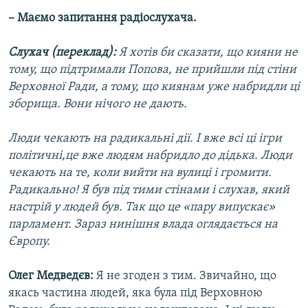
– Маємо запитання радіослухача.
Слухач (переклад):
Я хотів би сказати, що кияни не
тому, що підтримали Попова, не прийшли під стіни
Верховної Ради, а тому, що киянам уже набридли ці
зборища. Вони нічого не дають.
Люди чекають на радикальні дії. І вже всі ці ігри
політичні,це вже людям набридло до дідька. Люди
чекають на те, коли вийти на вулиці і громити.
Радикально! Я був під тими стінами і слухав, який
настрій у людей був. Так що це «пару випускає»
парламент. Зараз нинішня влада оглядається на
Європу.
Олег Медведєв:
Я не згоден з тим. Звичайно, що
якась частина людей, яка була під Верховною