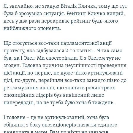
Я, звичайно, не згадую Віталія Кличка, тому що тут
була б зрозуміла ситуація. Рейтинг Кличка вищий,
десь у два рази перекриває рейтинг будь-якого
найближчого опонента.
Що стосується все-таки парламентської акції
протесту, яка відбувалася 2-го квітня… Я так само
був, як і Олег. Ми спостерігали. Я з Олегом тут не
згоден. Головна причина неуспішності проведення
цієї акції, по-перше, не дуже чітко артикульовані
цілі, по-друге, перейшли все-таки занадто пізно до
рекламування акації, що значить ролик трьох
опозиційних лідерів був вивішений лише
напередодні, на це треба було хоча б тиждень.
І головне ­– це не артикульований, хоча була
обіцянка з боку опозиціонерів назвати єдиного
кандидата в мери. Вам це ніхто не заважав,