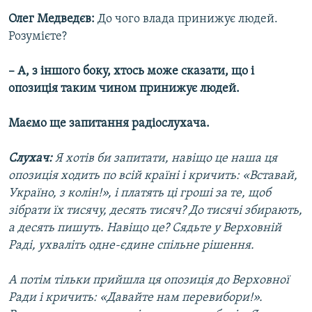
Олег Медведєв:
До чого влада принижує людей.
Розумієте?
– А, з іншого боку, хтось може сказати, що і
опозиція таким чином принижує людей.
Маємо ще запитання радіослухача.
Слухач:
Я хотів би запитати, навіщо це наша ця
опозиція ходить по всій країні і кричить: «Вставай,
Україно, з колін!», і платять ці гроші за те, щоб
зібрати їх тисячу, десять тисяч? До тисячі збирають,
а десять пишуть. Навіщо це? Сядьте у Верховній
Раді, ухваліть одне-єдине спільне рішення.
А потім тільки прийшла ця опозиція до Верховної
Ради і кричить: «Давайте нам перевибори!».