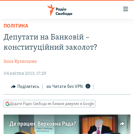
Доступність
посилання
Перейти
ПОЛІТИКА
до
РАДІО СВОБОДА – 70 РОКІВ
Депутати на Банковій –
основного
ВСЕ ЗА ДОБУ
матеріалу
конституційний заколот?
СТАТТІ
Перейти
до
Інна Кузнецова
ВІЙНА
ПОЛІТИКА
основної
04 квітня 2013, 17:29
РОСІЙСЬКА «ФІЛЬТРАЦІЯ»
ЕКОНОМІКА
навігації
Перейти
ДОНБАС.РЕАЛІЇ
СУСПІЛЬСТВО
Поділитись
Читати без VPN
до
КРИМ.РЕАЛІЇ
КУЛЬТУРА
пошуку
Додати Радіо Свобода як бажане джерело в Google
ТИ ЯК?
СПОРТ
СХЕМИ
УКРАЇНА
​Де працює Верховна Рада?
КИТАЙ.ВИКЛИКИ
СВІТ