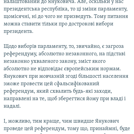
налаштований до Януковича. Але, оскільки у нас
президентська республіка, то ці зміни парламенту,
щомісячні, ні до чого не призведуть. Тому питання
можна ставити тільки про дострокові вибори
президента.
Щодо виборів парламенту, то, звичайно, є загроза
референдуму, абсолютно незаконного, на підставі
незаконно ухваленого закону, зміст якого
абсолютно не відповідає європейським нормам.
Янукович при мовчазній згоді більшості населення
зможе провести цей сфальсифікований
референдум, який схвалить будь-які заходи,
направлені на те, щоб зберегтися йому при владі і
надалі.
І, можливо, тим краще, чим швидше Янукович
проведе цей референдум, тому що, принаймні, буде