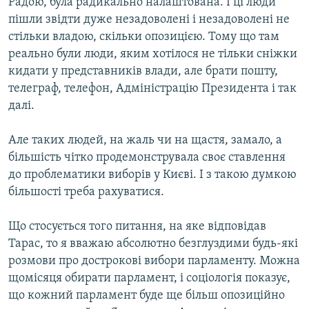
Радою, була радикально налаштована. І ці люди
пішли звідти дуже незадоволені і незадоволені не
стільки владою, скільки опозицією. Тому що там
реально були люди, яким хотілося не тільки сніжки
кидати у представників влади, але брати пошту,
телеграф, телефон, Адміністрацію Президента і так
далі.
Але таких людей, на жаль чи на щастя, замало, а
більшість чітко продемонструвала своє ставлення
до проблематики виборів у Києві. І з такою думкою
більшості треба рахуватися.
Що стосується того питання, на яке відповідав
Тарас, то я вважаю абсолютно безглуздими будь-які
розмови про дострокові вибори парламенту. Можна
щомісяця обирати парламент, і соціологія показує,
що кожний парламент буде ще більш опозиційно