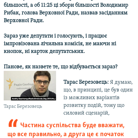
більшості, а об 11:25 ці збори більшості Володимир
Усі сайти RFE/RL
Рибак, голова Верховної Ради, назвав засіданням
Верховної Ради.
Зараз уже депутати і голосують, і працює
імпровізована лічильна комісія, не маючи ні
кнопок, ні карток депутатських.
Панове, як назвете те, що відбувається зараз?
Тарас Березовець:
Я думаю,
що, в принципі, це був один
із можливих варіантів
розвитку подій, тому що
Тарас Березовець
силовий сценарій,
Частина суспільства буде вважати,
що все правильно, а друга це є початок