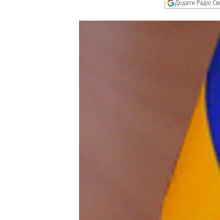
МУЛЬТИМЕДІА
Додати Радіо Св
ФОТО
СПЕЦПРОЄКТИ
ПОДКАСТИ