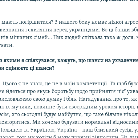
 мають погіршитися? З нашого боку немає ніякої агресі
а визнання і схиляння перед українцями. Бо ці банди вб
енів мішаних сімей… Цих людей спіткала така ж доля, 
вати.
 з якими я спілкувався, кажуть, що шанси на ухваленн
ви оцінюєте ці шанси?
– Цього я не знаю, це не в моїй компетенції. Та щоб було
не йдеться про якусь боротьбу щодо прийняття цієї ухв
висловлюємо свою думку і біль. Нагадування про те, як
як їх мучили, повинне бути своєрідним уроком історії,
усім, хто сьогодні будує майбутнє, що таке більше ніко
повторитися. Ми хочемо будувати нормальні відносин
Польщею та Україною, Україна – наш близький сусід, ук
народ, тож ми хотіли б мати приязні відносини. На д