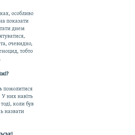
оках, особливо
нна показати
стати днем
рятуватися,
та, очевидно,
еноцид, тобто
.
ймі?
ть помолитися
. У них навіть
тоді, коли був
нь назвати
ьські