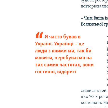
буде перестор
повторювалис
– Чим Ваша ін
Волинської тр
Я часто бував в
Україні. Українці – це
люди з якими ми, так би
мовити, перебуваємо на
тих самих частотах, вони
гостинні, відкриті
сталися в той
цих 70-х рок
космонавт. Ві