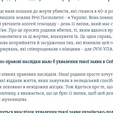
 це вияв пошани до жертв убивств, які сталися в 40-х р
олишніх землях Речі Посполитої – в Україні. Вона пови
 увічнити апогей геноциду – день 11 липня, який має 
в’ян. Про це просять родини вбитих, ті, яким вдалося в
омолитися за ці жертви, вшанувати їх. Це одна справа, 
лова неприйняття й засудження тих, які вчинили цей г
рмувань, які співпрацювали з німцями – для ОУН-УПА
о-правові наслідки мало б ухвалення такої заяви в Се
б ніяких правових наслідків. Наші родини просто хочу
 які віддали життя, яких замучили в нелюдський спосіб
х поховано в невідомих місцях. Тож йдеться про те, що 
злочину, а вважається, що це було 11 липня, щоб цей де
і мучеництва.
шаться внаслідок ухвалення такої заяви українсько-пол