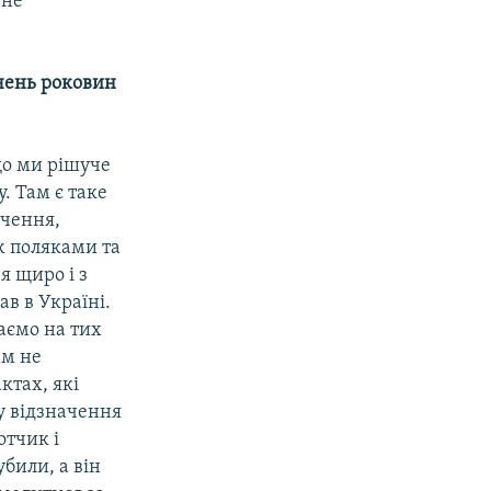
 не
ачень роковин
що ми рішуче
. Там є таке
ечення,
ж поляками та
я щиро і з
ав в Україні.
аємо на тих
ам не
ктах, які
ту відзначення
отчик і
били, а він