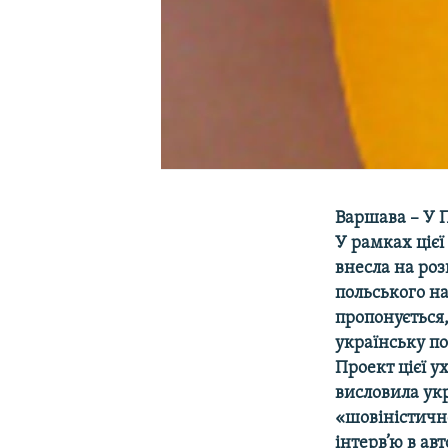
Варшава – У П
У рамках цієї
внесла на ро
польського на
пропонується
українську по
Проект цієї 
висловила укр
«шовіністичн
інтерв’ю в а