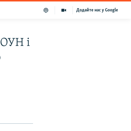
Додайте нас у Google
 ОУН і
о