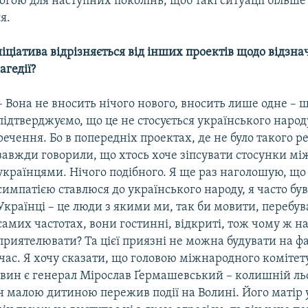
огою для наступних поколінь, щоб такі ситуації більше
я.
іціатива відрізняється від інших проектів щодо відзн
агедії?
– Вона не вносить нічого нового, вносить лише одне – 
підтверджуємо, що це не стосується українського народу
речення. Бо в попередніх проектах, де не було такого р
завжди говорили, що хтось хоче зіпсувати стосунки мі
українцями. Нічого подібного. Я ще раз наголошую, що 
симпатією ставлюся до українського народу, я часто був
Українці – це люди з якими ми, так би мовити, перебув
самих частотах, вони гостинні, відкриті, тож чому ж н
приятелювати? Та цієї приязні не можна будувати на фа
 час. Я хочу сказати, що головою міжнародного коміте
овин є генерал Мірослав Ґермашевський – колишній ль
н малою дитиною пережив події на Волині. Його матір у