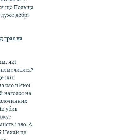
ся що Польща
і дуже добрі
д грає на
м, які
ь помолитися?
е їхні
маємо ніякої
ий наголос на
и злочинних
ік убив
уджує
ість і зло. А
? Нехай це