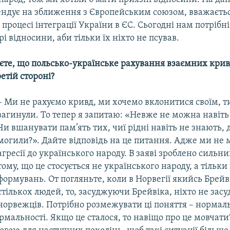
ендує на зближення з Європейським союзом, вважаєть
у процесі інтеграції України в ЄС. Сьогодні нам потрібн
рі відносини, аби тільки їх ніхто не псував.
єте, що польсько-українське рахування взаємних крив
ретій стороні?
– Ми не рахуємо кривд, ми хочемо вклонитися своїм, ти
загинули. То тепер я запитаю: «Невже не можна навіт
Чи вшанувати пам’ять тих, чиї рідні навіть не знають, д
могили?». Дайте відповідь на це питання. Адже ми не 
агресії до українського народу. В заяві зроблено сильн
тому, що це стосується не українського народу, а тільк
формувань. От погляньте, коли в Норвегії якийсь Брейв
стількох людей, то, засуджуючи Брейвіка, ніхто не зас
норвежців. Потрібно розмежувати ці поняття – нормальн
мальності. Якщо це сталося, то навіщо про це мовчати