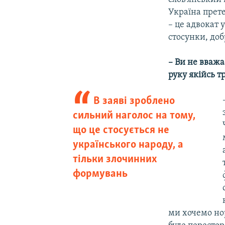
Україна прет
– це адвокат 
стосунки, доб
– Ви не вважа
руку якійсь т
В заяві зроблено
сильний наголос на тому,
що це стосується не
українського народу, а
тільки злочинних
формувань
ми хочемо нор