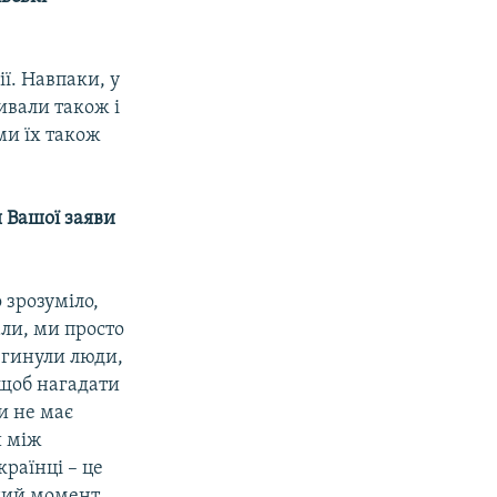
ї. Навпаки, у
ивали також і
ми їх також
я Вашої заяви
 зрозуміло,
али, ми просто
 гинули люди,
 щоб нагадати
ли не має
и між
раїнці – це
аний момент