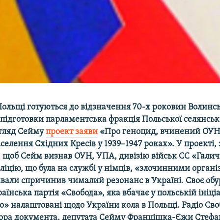
ольщі готуються до відзначення 70-х роковин Волинськ
 підготовки парламентська фракція Польської селянсько
згляд Сейму
проект заяви
«Про геноцид, вчинений ОУ
селення Східних Кресів у 1939–1947 роках». У проекті,
, щоб Сейм визнав ОУН, УПА, дивізію військ СС «Галич
ліцію, що була на службі у німців, «злочинними органі
ухвали спричинив чималий резонанс в Україні. Cвоє об
аїнська партія «Свобода», яка вбачає у польській ініці
о» налаштовані щодо України кола в Польщі. Радіо Сво
втора документа, депутата Сейму Францішка-Єжи Стеф