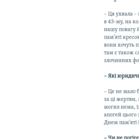
– Ця ухвала –
в 43-му, на к
нашу повагу й
пам’яті кресо
вони хочуть п
там є також с
злочинних фо
–
Які юридичн
– Це не мало 
за ці жертви,
могил нема, ї
апогей цього 
Днем пам’яті 
– Чи не погір