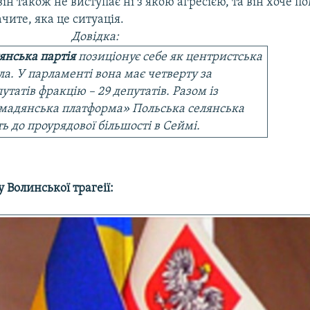
 він також не виступає ні з якою агресією, та він хоче п
ачите, яка це ситуація.
Довідка:
янська партія
позиціонує себе як центристська
ла. У парламенті вона має четверту за
утатів фракцію – 29 депутатів. Разом із
омадянська платформа» Польська селянська
ь до проурядової більшості в Сеймі.
 Волинської трагеії: