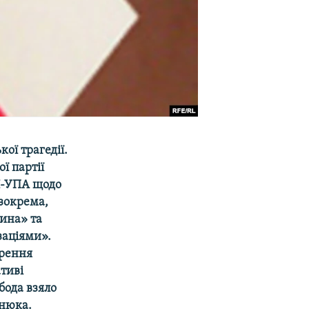
ої трагедії.
ї партії
Н-УПА щодо
 зокрема,
ина» та
заціями».
урення
ативі
бода взяло
анюка.