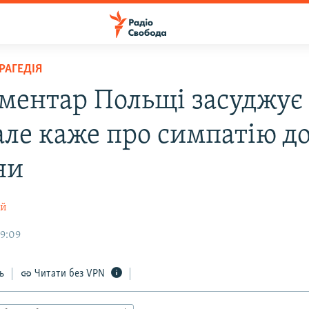
РАГЕДІЯ
ментар Польщі засуджує
але каже про симпатію д
ни
ий
19:09
ь
Читати без VPN