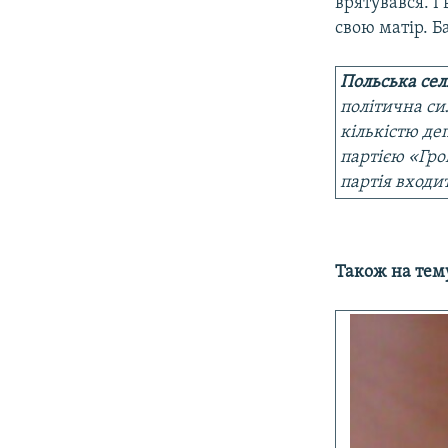
врятувався. І
свою матір. Б
Польська сел
політична си
кількістю деп
партією «Гр
партія входит
Також на тему