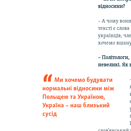
відносини?
– А чому вони
тексті є слов
українців, чл
хочемо вшану
– Політологи,
невеликі. Як 
Ми хочемо будувати
нормальні відносини між
Польщею та Україною,
Україна – наш близький
сусід
слов’янський 